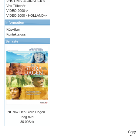
VHS OMSLAG/INSTICK->
Vhs Tillbehör
VIDEO 2000->
VIDEO 2000 - HOLLAND->
Information
Köpvilkor
Kontakta oss
Senaste
NF 967 Den Stora Dagen -
beg dvd
30.00Sek
Copy