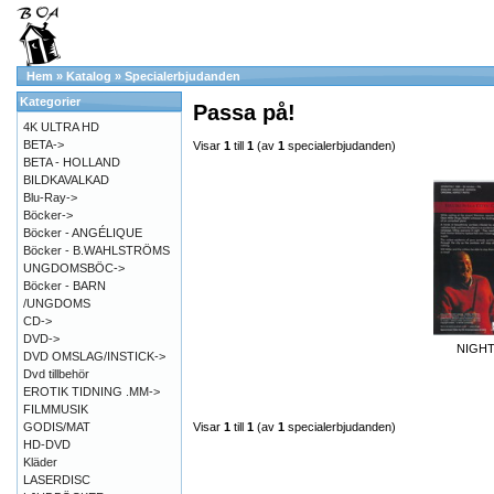
Hem
»
Katalog
»
Specialerbjudanden
Kategorier
Passa på!
4K ULTRA HD
BETA->
Visar
1
till
1
(av
1
specialerbjudanden)
BETA - HOLLAND
BILDKAVALKAD
Blu-Ray->
Böcker->
Böcker - ANGÉLIQUE
Böcker - B.WAHLSTRÖMS
UNGDOMSBÖC->
Böcker - BARN
/UNGDOMS
CD->
DVD->
NIGHT
DVD OMSLAG/INSTICK->
Dvd tillbehör
EROTIK TIDNING .MM->
FILMMUSIK
GODIS/MAT
Visar
1
till
1
(av
1
specialerbjudanden)
HD-DVD
Kläder
LASERDISC