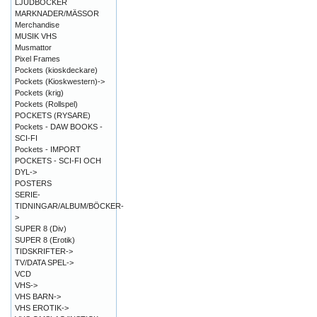
LJUDBÖCKER
MARKNADER/MÄSSOR
Merchandise
MUSIK VHS
Musmattor
Pixel Frames
Pockets (kioskdeckare)
Pockets (Kioskwestern)->
Pockets (krig)
Pockets (Rollspel)
POCKETS (RYSARE)
Pockets - DAW BOOKS -
SCI-FI
Pockets - IMPORT
POCKETS - SCI-FI OCH
DYL->
POSTERS
SERIE-
TIDNINGAR/ALBUM/BÖCKER-
>
SUPER 8 (Div)
SUPER 8 (Erotik)
TIDSKRIFTER->
TV/DATA SPEL->
VCD
VHS->
VHS BARN->
VHS EROTIK->