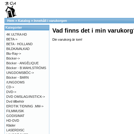
Hem
»
Katalog
»
Innehåll i varukorgen
Kategorier
Vad finns det i min varukorg
4K ULTRA HD
BETA->
Din varukorg är tom!
BETA - HOLLAND
BILDKAVALKAD
Blu-Ray->
Böcker->
Böcker - ANGÉLIQUE
Böcker - B.WAHLSTRÖMS
UNGDOMSBÖC->
Böcker - BARN
/UNGDOMS
CD->
DVD->
DVD OMSLAG/INSTICK->
Dvd tillbehör
EROTIK TIDNING .MM->
FILMMUSIK
GODIS/MAT
HD-DVD
Kläder
LASERDISC