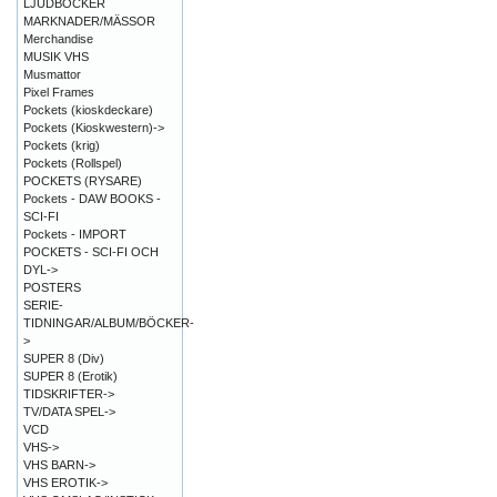
LJUDBÖCKER
MARKNADER/MÄSSOR
Merchandise
MUSIK VHS
Musmattor
Pixel Frames
Pockets (kioskdeckare)
Pockets (Kioskwestern)->
Pockets (krig)
Pockets (Rollspel)
POCKETS (RYSARE)
Pockets - DAW BOOKS -
SCI-FI
Pockets - IMPORT
POCKETS - SCI-FI OCH
DYL->
POSTERS
SERIE-
TIDNINGAR/ALBUM/BÖCKER-
>
SUPER 8 (Div)
SUPER 8 (Erotik)
TIDSKRIFTER->
TV/DATA SPEL->
VCD
VHS->
VHS BARN->
VHS EROTIK->