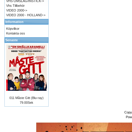
VHS OMSLAG/INSTICK->
Vhs Tillbehör
VIDEO 2000->
VIDEO 2000 - HOLLAND->
Information
Köpvilkor
Kontakta oss
Senaste
011 Måste Gitt (Blu-ray)
79.00Sek
Copy
Pow