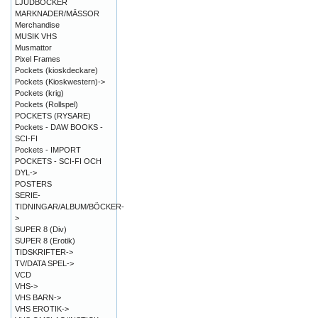
LJUDBÖCKER
MARKNADER/MÄSSOR
Merchandise
MUSIK VHS
Musmattor
Pixel Frames
Pockets (kioskdeckare)
Pockets (Kioskwestern)->
Pockets (krig)
Pockets (Rollspel)
POCKETS (RYSARE)
Pockets - DAW BOOKS -
SCI-FI
Pockets - IMPORT
POCKETS - SCI-FI OCH
DYL->
POSTERS
SERIE-
TIDNINGAR/ALBUM/BÖCKER-
>
SUPER 8 (Div)
SUPER 8 (Erotik)
TIDSKRIFTER->
TV/DATA SPEL->
VCD
VHS->
VHS BARN->
VHS EROTIK->