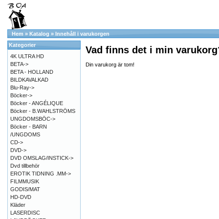
Hem
»
Katalog
»
Innehåll i varukorgen
Kategorier
Vad finns det i min varukorg
4K ULTRA HD
BETA->
Din varukorg är tom!
BETA - HOLLAND
BILDKAVALKAD
Blu-Ray->
Böcker->
Böcker - ANGÉLIQUE
Böcker - B.WAHLSTRÖMS
UNGDOMSBÖC->
Böcker - BARN
/UNGDOMS
CD->
DVD->
DVD OMSLAG/INSTICK->
Dvd tillbehör
EROTIK TIDNING .MM->
FILMMUSIK
GODIS/MAT
HD-DVD
Kläder
LASERDISC