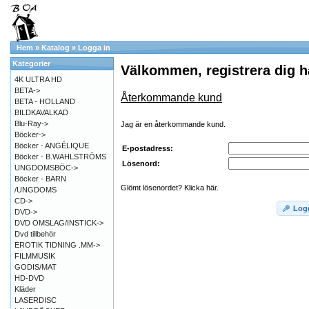
Hem
»
Katalog
»
Logga in
Kategorier
Välkommen, registrera dig h
4K ULTRA HD
BETA->
Återkommande kund
BETA - HOLLAND
BILDKAVALKAD
Blu-Ray->
Jag är en återkommande kund.
Böcker->
Böcker - ANGÉLIQUE
E-postadress:
Böcker - B.WAHLSTRÖMS
Lösenord:
UNGDOMSBÖC->
Böcker - BARN
Glömt lösenordet? Klicka här.
/UNGDOMS
CD->
Log
DVD->
DVD OMSLAG/INSTICK->
Dvd tillbehör
EROTIK TIDNING .MM->
FILMMUSIK
GODIS/MAT
HD-DVD
Kläder
LASERDISC