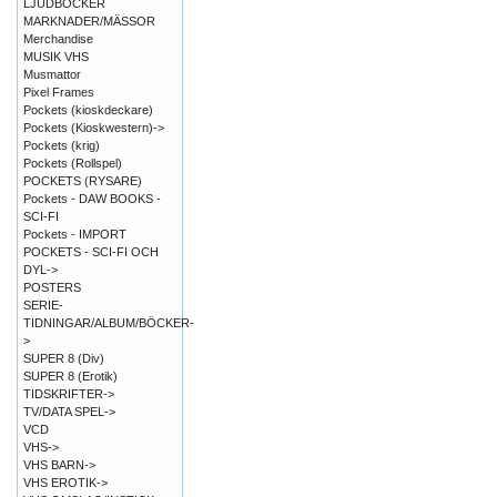
LJUDBÖCKER
MARKNADER/MÄSSOR
Merchandise
MUSIK VHS
Musmattor
Pixel Frames
Pockets (kioskdeckare)
Pockets (Kioskwestern)->
Pockets (krig)
Pockets (Rollspel)
POCKETS (RYSARE)
Pockets - DAW BOOKS -
SCI-FI
Pockets - IMPORT
POCKETS - SCI-FI OCH
DYL->
POSTERS
SERIE-
TIDNINGAR/ALBUM/BÖCKER-
>
SUPER 8 (Div)
SUPER 8 (Erotik)
TIDSKRIFTER->
TV/DATA SPEL->
VCD
VHS->
VHS BARN->
VHS EROTIK->