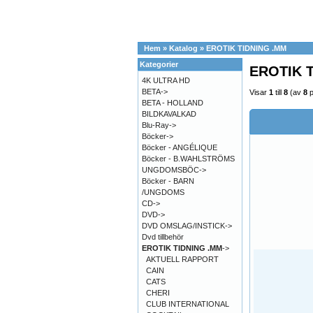
Hem
»
Katalog
»
EROTIK TIDNING .MM
Kategorier
EROTIK 
4K ULTRA HD
BETA->
Visar
1
till
8
(av
8
p
BETA - HOLLAND
BILDKAVALKAD
Blu-Ray->
Böcker->
Böcker - ANGÉLIQUE
Böcker - B.WAHLSTRÖMS
UNGDOMSBÖC->
Böcker - BARN
/UNGDOMS
CD->
DVD->
DVD OMSLAG/INSTICK->
Dvd tillbehör
EROTIK TIDNING .MM
->
AKTUELL RAPPORT
CAIN
CATS
CHERI
CLUB INTERNATIONAL