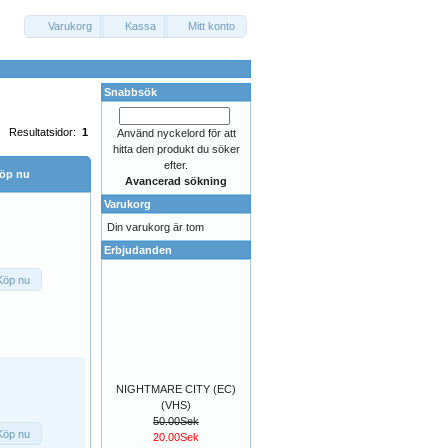
Varukorg
Kassa
Mitt konto
Snabbsök
Resultatsidor:
1
Använd nyckelord för att
hitta den produkt du söker
efter.
öp nu
Avancerad sökning
Varukorg
Din varukorg är tom
Erbjudanden
Köp nu
NIGHTMARE CITY (EC)
(VHS)
50.00Sek
Köp nu
20.00Sek