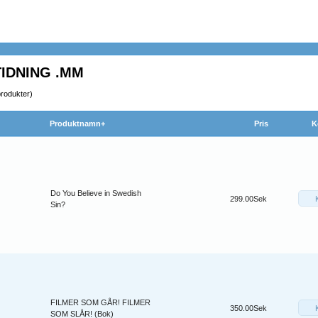
TIDNING .MM
rodukter)
Produktnamn+
Pris
K
Do You Believe in Swedish
299.00Sek
Sin?
FILMER SOM GÅR! FILMER
350.00Sek
SOM SLÅR! (Bok)