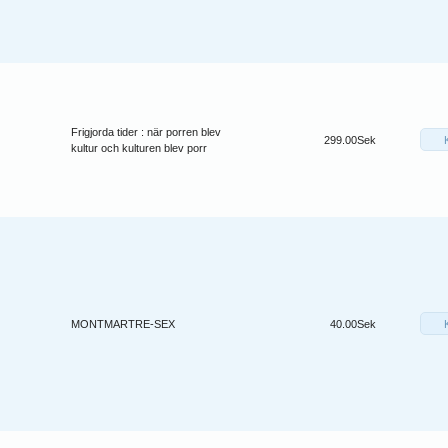
Frigjorda tider : när porren blev
299.00Sek
kultur och kulturen blev porr
MONTMARTRE-SEX
40.00Sek