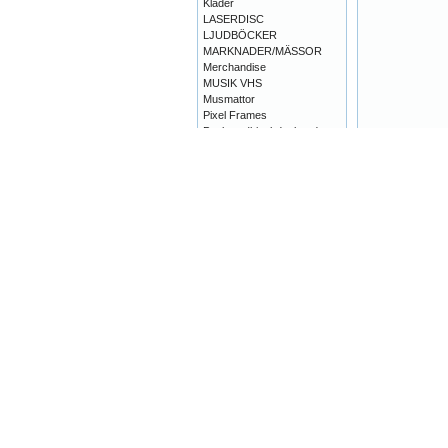
Kläder
LASERDISC
LJUDBÖCKER
MARKNADER/MÄSSOR
Merchandise
MUSIK VHS
Musmattor
Pixel Frames
Pockets (kioskdeckare)
Pockets (Kioskwestern)->
Pockets (krig)
Pockets (Rollspel)
POCKETS (RYSARE)
Pockets - DAW BOOKS -
SCI-FI
Pockets - IMPORT
POCKETS - SCI-FI OCH
DYL->
POSTERS
SERIE-
TIDNINGAR/ALBUM/BÖCKER-
>
SUPER 8 (Div)
SUPER 8 (Erotik)
TIDSKRIFTER->
TV/DATA SPEL->
VCD
VHS->