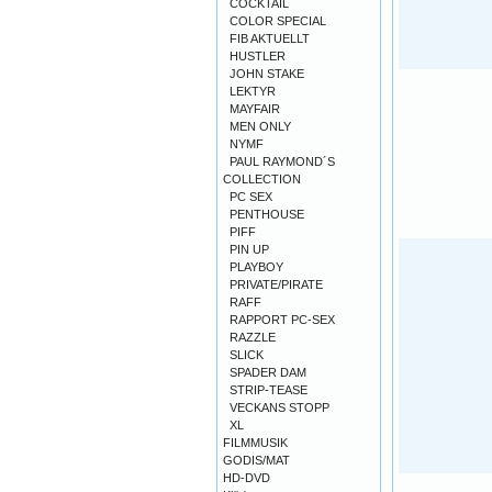
COCKTAIL
COLOR SPECIAL
FIB AKTUELLT
HUSTLER
JOHN STAKE
LEKTYR
MAYFAIR
MEN ONLY
NYMF
PAUL RAYMOND´S
COLLECTION
PC SEX
PENTHOUSE
PIFF
PIN UP
PLAYBOY
PRIVATE/PIRATE
RAFF
RAPPORT PC-SEX
RAZZLE
SLICK
SPADER DAM
STRIP-TEASE
VECKANS STOPP
XL
FILMMUSIK
GODIS/MAT
HD-DVD