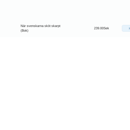
När svenskarna sköt skarpt
239.00Sek
(Bok)
PARIS-HOLLYWOOD
100.00Sek
ÅRGÅNG 1964 DEL 2