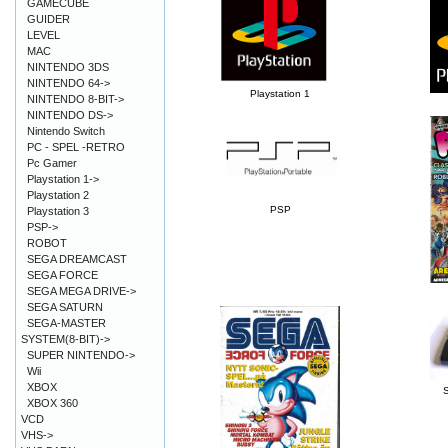
GAMECUBE
GUIDER
LEVEL
MAC
NINTENDO 3DS
NINTENDO 64->
Playstation 1
NINTENDO 8-BIT->
NINTENDO DS->
Nintendo Switch
PC - SPEL -RETRO
Pc Gamer
Playstation 1->
Playstation 2
PSP
Playstation 3
PSP->
ROBOT
SEGA DREAMCAST
SEGA FORCE
SEGA MEGA DRIVE->
SEGA SATURN
SEGA-MASTER
SYSTEM(8-BIT)->
SUPER NINTENDO->
Wii
XBOX
XBOX 360
VCD
VHS->