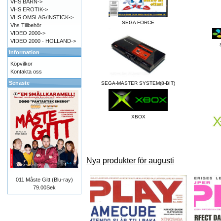
VHS BARN->
VHS EROTIK->
VHS OMSLAG/INSTICK->
SEGA FORCE
Vhs Tillbehör
VIDEO 2000->
VIDEO 2000 - HOLLAND->
Information
Köpvilkor
Kontakta oss
Senaste
SEGA-MASTER SYSTEM(8-BIT)
XBOX
Nya produkter för augusti
011 Måste Gitt (Blu-ray)
79.00Sek