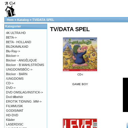
Hem
»
Katalog
»
TV/DATA SPEL
Kategorier
TV/DATA SPEL
4K ULTRA HD
BETA->
BETA - HOLLAND
BILDKAVALKAD
Blu-Ray->
Böcker->
Böcker - ANGÉLIQUE
Böcker - B.WAHLSTRÖMS
UNGDOMSBÖC->
Böcker - BARN
CD-i
/UNGDOMS
CD->
GAME BOY
DVD->
DVD OMSLAG/INSTICK->
Dvd tillbehör
EROTIK TIDNING .MM->
FILMMUSIK
GODIS/MAT
HD-DVD
Kläder
LASERDISC