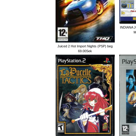
INDIANA 
M
Juiced 2 Hot Import Nights (PSP) beg
69.00Sek