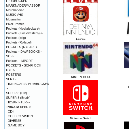
LJUDBÖCKER
MARKNADER/MÄSSOR
Merchandise
MUSIK VHS
Musmattor
Pixel Frames
Pockets (kioskdeckare)
Pockets (Kioskwestern)->
Pockets (krig)
LEVEL
Pockets (Rollspel)
POCKETS (RYSARE)
Pockets - DAW BOOKS -
SCI-FI
Pockets - IMPORT
POCKETS - SCI-FI OCH
DYL->
POSTERS
NINTENDO 64
SERIE-
TIDNINGAR/ALBUM/BÖCKER-
>
SUPER 8 (Div)
SUPER 8 (Erotik)
TIDSKRIFTER->
TV/DATA SPEL
->
CD-i
COLECO VISION
Nintendo Switch
DIVERSE
GAME BOY