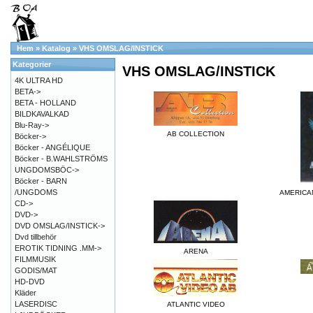
Hem
»
Katalog
»
VHS OMSLAG/INSTICK
Kategorier
VHS OMSLAG/INSTICK
4K ULTRA HD
BETA->
BETA - HOLLAND
BILDKAVALKAD
Blu-Ray->
AB COLLECTION
Böcker->
Böcker - ANGÉLIQUE
Böcker - B.WAHLSTRÖMS
UNGDOMSBÖC->
Böcker - BARN
/UNGDOMS
AMERICA
CD->
DVD->
DVD OMSLAG/INSTICK->
Dvd tillbehör
EROTIK TIDNING .MM->
ARENA
FILMMUSIK
GODIS/MAT
HD-DVD
Kläder
LASERDISC
ATLANTIC VIDEO