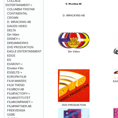
COLLAGE
ENTERTAINMENT->
COLUMBIA TRISTAR
CONTINENTAL
D. WRACKING AB
CROWN
D. WRACKING AB
DAGEN VIDEO
DELTA
Din Video
DISNEY->
DREAMWORKS
DVD PRODUKTION
EAGLE ENTERTAINMENT
Din Video
EDGE
EG
EGMONT->
Emotion Film
ESSELTE->
EUROPA FILM
FILM MAKERS
EA
FILM TREND
FILMBOX AB
FILMFACTORY->
FILMINSTITUTET
FILMKOMPANIET->
DVD PRODUKTION
FILMPARTNER AB
FREKVENSIA
GEBE