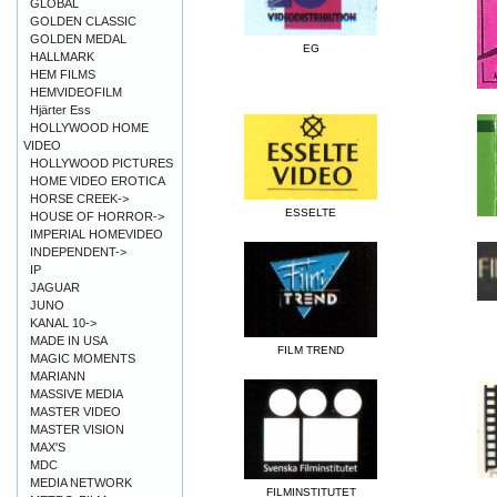
GLOBAL
GOLDEN CLASSIC
GOLDEN MEDAL
EG
HALLMARK
HEM FILMS
HEMVIDEOFILM
Hjärter Ess
HOLLYWOOD HOME
VIDEO
HOLLYWOOD PICTURES
HOME VIDEO EROTICA
HORSE CREEK->
ESSELTE
HOUSE OF HORROR->
IMPERIAL HOMEVIDEO
INDEPENDENT->
IP
JAGUAR
JUNO
KANAL 10->
MADE IN USA
FILM TREND
MAGIC MOMENTS
MARIANN
MASSIVE MEDIA
MASTER VIDEO
MASTER VISION
MAX'S
MDC
MEDIA NETWORK
FILMINSTITUTET