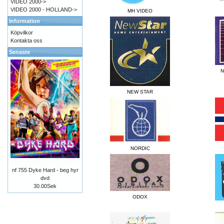
VIDEO 2000->
VIDEO 2000 - HOLLAND->
MH VIDEO
Information
Köpvilkor
Kontakta oss
Senaste
N
NEW STAR
NORDIC
nf 755 Dyke Hard - beg hyr
dvd
30.00Sek
ODOX