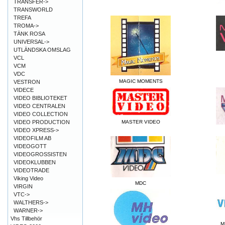
TRANSFER->
TRANSWORLD
TREFA
TROMA->
TÄNK ROSA
UNIVERSAL->
UTLÄNDSKA OMSLAG
VCL
VCM
VDC
MAGIC MOMENTS
VESTRON
VIDECE
VIDEO BIBLIOTEKET
VIDEO CENTRALEN
VIDEO COLLECTION
VIDEO PRODUCTION
MASTER VIDEO
VIDEO XPRESS->
VIDEOFILM AB
VIDEOGOTT
VIDEOGROSSISTEN
VIDEOKLUBBEN
VIDEOTRADE
Viking Video
MDC
VIRGIN
VTC->
WALTHERS->
WARNER->
Vhs Tillbehör
M