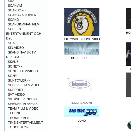
SAV
SCAN AM
SCANBOX->
SCANBOX/TOWER
SCAND
SCANDINAVIAN FILM
SCREEN
HO
ENTERTAINMENT OCH
DYL
HOLLYWOOD HOME VIDEO
SF->
SIN VIDEO
SKANDINAVISK TV
REKLAM
HORSE CREEK
SKÅNE
SONET->
H
SONET FILM/VIDEO
SONY
SUNTOWER->
SUPER FILM & VIDEO
SUPPORT
SVT VIDEO
SVT/INDEPENDENT
INDEPENDENT
SWEDEN MOVIE AB
TEAM FILM & VIDEO
TECHNO
THORN EMI->
JUNO
TIME ENTERTAINMENT
TOUCHSTONE