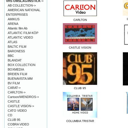
VHS OMSLAG/INSTICK
->
AB COLLECTION->
AMERICAN NATIONAL
ENTERPRISES
AMIKUS
CARLTON
ARENA
Atlantic film Ab
ATLANTIC FILM-KÖP
ATLANTIC VIDEO
ATLAS
BALTIC FILM
CASTLE VISION
BARONESS
BBC
BLANDAT
BOX COLLECTION
BOXMEDIA
BREIEN FILM
BUENAVISTA.MM
BV FILM
CARAT->
CLUB 95
CARLTON->
Cartoon/WENDROS->
CASTLE
CASTLE VISION->
CATO VIDEO
CD
CLUB 95
COLUMBIA TRISTAR
COBRA VIDEO