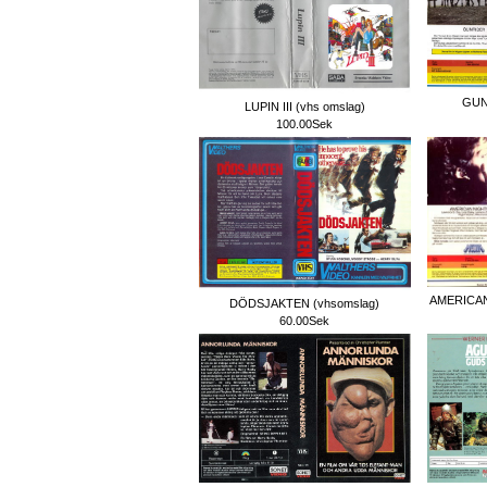
GUN
LUPIN III (vhs omslag)
100.00Sek
AMERICAN
DÖDSJAKTEN (vhsomslag)
60.00Sek