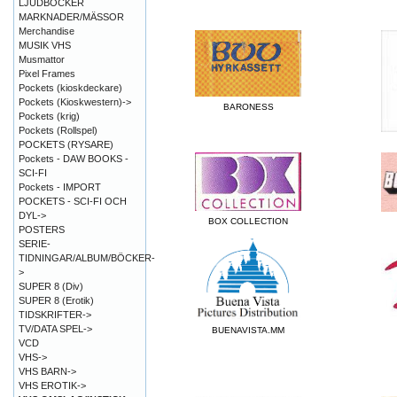
LJUDBÖCKER
MARKNADER/MÄSSOR
Merchandise
MUSIK VHS
Musmattor
Pixel Frames
Pockets (kioskdeckare)
Pockets (Kioskwestern)->
BARONESS
Pockets (krig)
Pockets (Rollspel)
POCKETS (RYSARE)
Pockets - DAW BOOKS -
SCI-FI
Pockets - IMPORT
POCKETS - SCI-FI OCH
DYL->
BOX COLLECTION
POSTERS
SERIE-
TIDNINGAR/ALBUM/BÖCKER-
>
SUPER 8 (Div)
SUPER 8 (Erotik)
TIDSKRIFTER->
TV/DATA SPEL->
BUENAVISTA.MM
VCD
VHS->
VHS BARN->
VHS EROTIK->