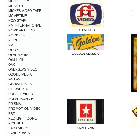
METRO-FILM
MH VIDEO
MICKES VIDEO TAPE
MOVIETIME
NEW STAR->
NM.INTERNATIONAL
NORD ARTEL AB
FREKVENSIA
NORDIC->
NORGE
NVC
ODOX->
GOLDEN CLASSIC
OPAL MEDIA
Orkide Film
OVC
OVERSEAS VIDEO
OZONE MEDIA
PALLAS
PARAMOUNT->
PICKWICK->
POCKET VIDEO
POLAR BONNIER
PRISMA
PROMOTION VIDEO
PRT
RED LIGHT ZONE
RICHNIEL
HEM FILMS
SAGA VIDEO
SANDREWS->