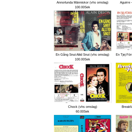
Annorlunda Människor (vhs omslag)
Aguirre 
100.00Sek
En Gång Snut Altid Snut (vhs omslag)
En Tjej För
100.00Sek
Chock (vhs omslag)
Breakfa
60.00Sek