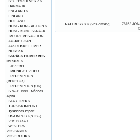
BEG HYRFILMER 2->
DANMARK
ENGLAND->
FINLAND
HOLLAND
73152 JÖN
NATTBUSS 807 (vhs-omslag)
HONG KONG ACTION->
D
HONG-KONG SKRÄCK
IMPORT VHS ACTION
JACKIE CHAN
JAKT/FISKE FILMER
NORSKA
SKRÄCK FILMER VHS
IMPORT
->
JEZEBEL
MIDNIGHT VIDEO
REDEMPTION
(BENELUX)
REDEMPTION (UK)
SPACE 1999 - Månbas
Alpha
STAR TREK->
TURKISK IMPORT
Tysklands import
USA IMPORT(NTSC)
VHS BOXAR
WESTERN
VHS BARN->
VHS EROTIK->