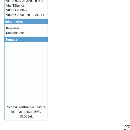
VHS OMSLAG/INSTICK->
Vhs Tillbehör
VIDEO 2000->
VIDEO 2000 - HOLLAND->
Information
Köpvilkor
Kontakta oss
Senaste
Svensk kortfilm c/o Folkets
bio - Vol 1 (dvd) BEG
30.00Sek
Copy