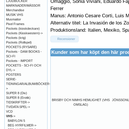
Omaggio, Sonia Viviani, Eduardo Fa
LJUDBÖCKER
MARKNADER/MÄSSOR
Ferrer
Merchandise
Manus: Antonio Cesare Corti, Luis 
MUSIK VHS
Musmattor
Alternativ titel: La Invasión de los 
Pixel Frames
Pockets (kioskdeckare)
Produktionsland: Italien, Mexiko, Sp
Pockets (Kioskwestern)->
Pockets (krig)
Recensioner
Pockets (Rollspel)
POCKETS (RYSARE)
Kunder som har köpt den här pro
Pockets - DAW BOOKS -
SCI-FI
Pockets - IMPORT
POCKETS - SCI-FI OCH
DYL->
POSTERS
SERIE-
TIDNINGAR/ALBUM/BÖCKER-
>
SUPER 8 (Div)
SUPER 8 (Erotik)
BRISBY OCH NIMHS HEMLIGHET (VHS
JÖNSSONL
TIDSKRIFTER->
OMSLAG)
TV/DATA SPEL->
VCD
VHS
->
BABYLON 5
BEG HYRFILMER->