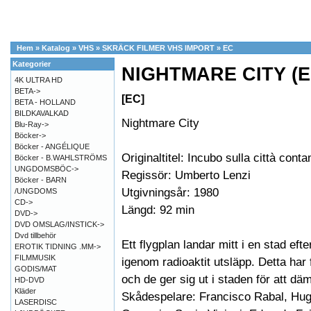
Hem
»
Katalog
»
VHS
»
SKRÄCK FILMER VHS IMPORT
»
EC
Kategorier
NIGHTMARE CITY (E
4K ULTRA HD
BETA->
[EC]
BETA - HOLLAND
BILDKAVALKAD
Nightmare City
Blu-Ray->
Böcker->
Böcker - ANGÉLIQUE
Originaltitel: Incubo sulla città cont
Böcker - B.WAHLSTRÖMS
UNGDOMSBÖC->
Regissör: Umberto Lenzi
Böcker - BARN
Utgivningsår: 1980
/UNGDOMS
CD->
Längd: 92 min
DVD->
DVD OMSLAG/INSTICK->
Dvd tillbehör
Ett flygplan landar mitt i en stad efte
EROTIK TIDNING .MM->
FILMMUSIK
igenom radioaktit utsläpp. Detta har
GODIS/MAT
och de ger sig ut i staden för att däm
HD-DVD
Kläder
Skådespelare: Francisco Rabal, Hugo 
LASERDISC