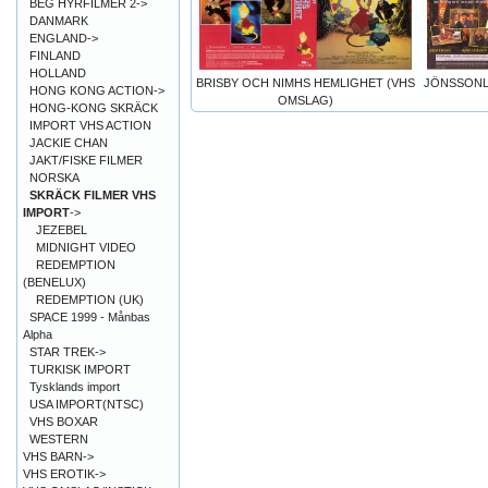
BEG HYRFILMER 2->
DANMARK
ENGLAND->
FINLAND
HOLLAND
BRISBY OCH NIMHS HEMLIGHET (VHS
JÖNSSONL
HONG KONG ACTION->
OMSLAG)
HONG-KONG SKRÄCK
IMPORT VHS ACTION
JACKIE CHAN
JAKT/FISKE FILMER
NORSKA
SKRÄCK FILMER VHS
IMPORT
->
JEZEBEL
MIDNIGHT VIDEO
REDEMPTION
(BENELUX)
REDEMPTION (UK)
SPACE 1999 - Månbas
Alpha
STAR TREK->
TURKISK IMPORT
Tysklands import
USA IMPORT(NTSC)
VHS BOXAR
WESTERN
VHS BARN->
VHS EROTIK->