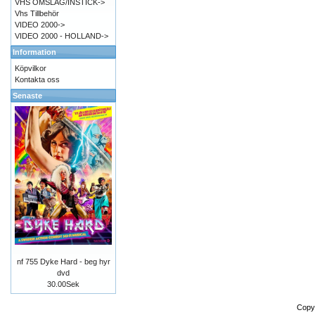
VHS OMSLAG/INSTICK->
Vhs Tillbehör
VIDEO 2000->
VIDEO 2000 - HOLLAND->
Information
Köpvilkor
Kontakta oss
Senaste
nf 755 Dyke Hard - beg hyr
dvd
30.00Sek
Copy