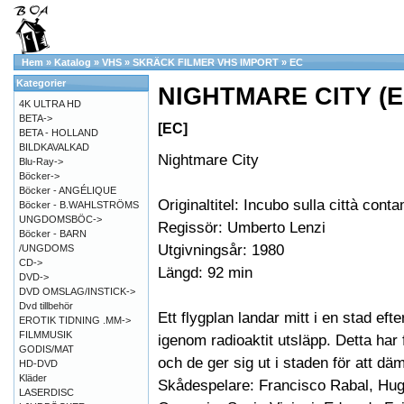
Hem
»
Katalog
»
VHS
»
SKRÄCK FILMER VHS IMPORT
»
EC
Kategorier
NIGHTMARE CITY (E
4K ULTRA HD
BETA->
[EC]
BETA - HOLLAND
BILDKAVALKAD
Nightmare City
Blu-Ray->
Böcker->
Böcker - ANGÉLIQUE
Originaltitel: Incubo sulla città cont
Böcker - B.WAHLSTRÖMS
UNGDOMSBÖC->
Regissör: Umberto Lenzi
Böcker - BARN
Utgivningsår: 1980
/UNGDOMS
CD->
Längd: 92 min
DVD->
DVD OMSLAG/INSTICK->
Dvd tillbehör
Ett flygplan landar mitt i en stad efte
EROTIK TIDNING .MM->
FILMMUSIK
igenom radioaktit utsläpp. Detta har
GODIS/MAT
och de ger sig ut i staden för att däm
HD-DVD
Kläder
Skådespelare: Francisco Rabal, Hugo 
LASERDISC