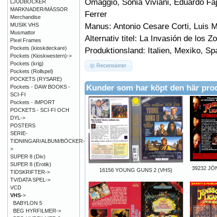
Omaggio, Sonia Viviani, Eduardo Fa
LJUDBÖCKER
MARKNADER/MÄSSOR
Ferrer
Merchandise
Manus: Antonio Cesare Corti, Luis 
MUSIK VHS
Musmattor
Alternativ titel: La Invasión de los 
Pixel Frames
Pockets (kioskdeckare)
Produktionsland: Italien, Mexiko, Sp
Pockets (Kioskwestern)->
Pockets (krig)
Recensioner
Pockets (Rollspel)
POCKETS (RYSARE)
Kunder som har köpt den här pro
Pockets - DAW BOOKS -
SCI-FI
Pockets - IMPORT
POCKETS - SCI-FI OCH
DYL->
POSTERS
SERIE-
TIDNINGAR/ALBUM/BÖCKER-
>
SUPER 8 (Div)
SUPER 8 (Erotik)
39232 J
16156 YOUNG GUNS 2 (VHS)
TIDSKRIFTER->
TV/DATA SPEL->
VCD
VHS
->
BABYLON 5
BEG HYRFILMER->