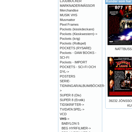
LJUDBÖCKER
Kunder som har 
MARKNADER/MÄSSOR
Merchandise
MUSIK VHS
Musmattor
Pixel Frames
Pockets (kioskdeckare)
Pockets (Kioskwestern)->
Pockets (krig)
Pockets (Rollspel)
POCKETS (RYSARE)
NATTBUSS 8
Pockets - DAW BOOKS -
SCI-FI
Pockets - IMPORT
POCKETS - SCI-FI OCH
DYL->
POSTERS
SERIE-
TIDNINGAR/ALBUM/BÖCKER-
>
SUPER 8 (Div)
SUPER 8 (Erotik)
39232 JÖNSS
TIDSKRIFTER->
KU
TV/DATA SPEL->
VCD
VHS
->
BABYLON 5
BEG HYRFILMER->