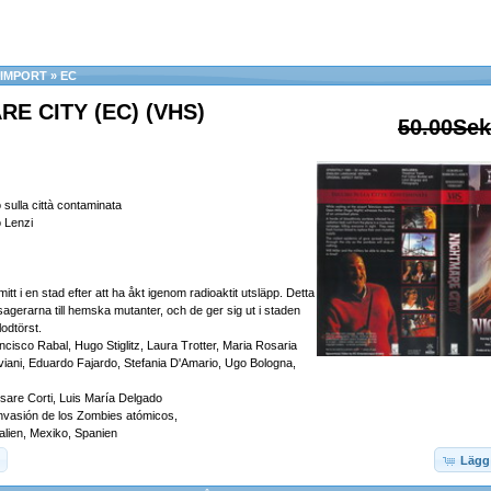
 IMPORT
»
EC
E CITY (EC) (VHS)
50.00Sek
o sulla città contaminata
 Lenzi
mitt i en stad efter att ha åkt igenom radioaktit utsläpp. Detta
sagerarna till hemska mutanter, och de ger sig ut i staden
lodtörst.
cisco Rabal, Hugo Stiglitz, Laura Trotter, Maria Rosaria
iani, Eduardo Fajardo, Stefania D'Amario, Ugo Bologna,
sare Corti, Luis María Delgado
a Invasión de los Zombies atómicos,
talien, Mexiko, Spanien
Lägg 