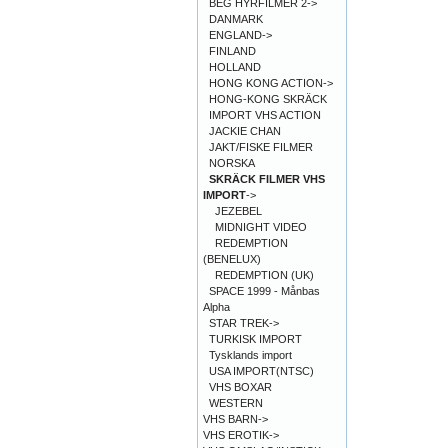
BEG HYRFILMER 2->
DANMARK
ENGLAND->
FINLAND
HOLLAND
HONG KONG ACTION->
HONG-KONG SKRÄCK
IMPORT VHS ACTION
JACKIE CHAN
JAKT/FISKE FILMER
NORSKA
SKRÄCK FILMER VHS
IMPORT
->
JEZEBEL
MIDNIGHT VIDEO
REDEMPTION
(BENELUX)
REDEMPTION (UK)
SPACE 1999 - Månbas
Alpha
STAR TREK->
TURKISK IMPORT
Tysklands import
USA IMPORT(NTSC)
VHS BOXAR
WESTERN
VHS BARN->
VHS EROTIK->