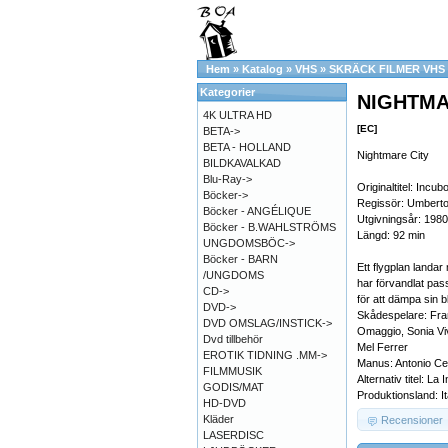
Hem
»
Katalog
»
VHS
»
SKRÄCK FILMER VHS
Kategorier
NIGHTMAR
4K ULTRA HD
[EC]
BETA->
BETA - HOLLAND
Nightmare City
BILDKAVALKAD
Blu-Ray->
Originaltitel: Incub
Böcker->
Regissör: Umberto
Böcker - ANGÉLIQUE
Utgivningsår: 1980
Böcker - B.WAHLSTRÖMS
Längd: 92 min
UNGDOMSBÖC->
Böcker - BARN
Ett flygplan landar 
/UNGDOMS
har förvandlat pas
CD->
för att dämpa sin b
DVD->
Skådespelare: Fran
DVD OMSLAG/INSTICK->
Omaggio, Sonia Viv
Dvd tillbehör
Mel Ferrer
EROTIK TIDNING .MM->
Manus: Antonio Ce
FILMMUSIK
Alternativ titel: L
GODIS/MAT
Produktionsland: I
HD-DVD
Kläder
Recensioner
LASERDISC