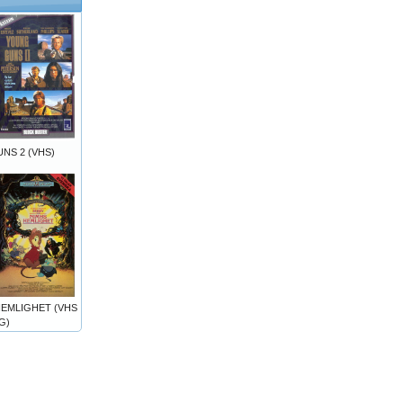
NS 2 (VHS)
HEMLIGHET (VHS
G)