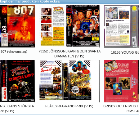
köpt den här produkten köpte också
73152 JÖNSSONLIGAN & DEN SVARTA
07 (vhs-omslag)
16156 YOUNG GU
DIAMANTEN (VHS)
ONSLIGANS STÖRSTA
FLÅKLYPA GRAND PRIX (VHS)
BRISBY OCH NIMHS 
PP (VHS)
OMSLA