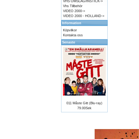
VHS OMSLAG/INSTICK->
Vhs Tillbehör
VIDEO 2000->
VIDEO 2000 - HOLLAND->
Information
Köpvilkor
Kontakta oss
Senaste
011 Måste Gitt (Blu-ray)
79.00Sek