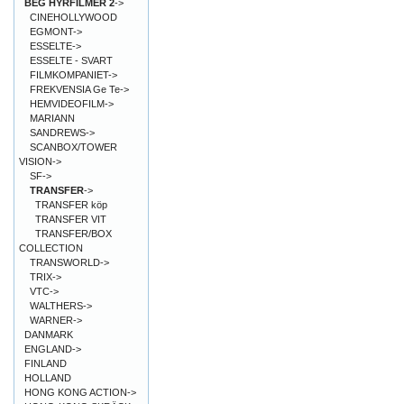
BEG HYRFILMER 2
->
CINEHOLLYWOOD
EGMONT->
ESSELTE->
ESSELTE - SVART
FILMKOMPANIET->
FREKVENSIA Ge Te->
HEMVIDEOFILM->
MARIANN
SANDREWS->
SCANBOX/TOWER
VISION->
SF->
TRANSFER
->
TRANSFER köp
TRANSFER VIT
TRANSFER/BOX
COLLECTION
TRANSWORLD->
TRIX->
VTC->
WALTHERS->
WARNER->
DANMARK
ENGLAND->
FINLAND
HOLLAND
HONG KONG ACTION->