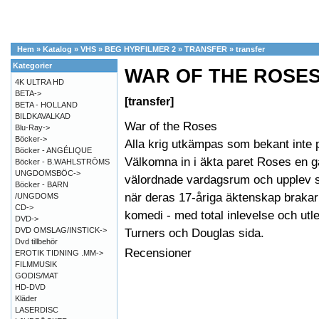
Hem
»
Katalog
»
VHS
»
BEG HYRFILMER 2
»
TRANSFER
»
transfer
Kategorier
WAR OF THE ROSES 
4K ULTRA HD
BETA->
[transfer]
BETA - HOLLAND
BILDKAVALKAD
War of the Roses
Blu-Ray->
Böcker->
Alla krig utkämpas som bekant inte på
Böcker - ANGÉLIQUE
Välkomna in i äkta paret Roses en 
Böcker - B.WAHLSTRÖMS
UNGDOMSBÖC->
välordnade vardagsrum och upplev s
Böcker - BARN
när deras 17-åriga äktenskap brakar
/UNGDOMS
CD->
komedi - med total inlevelse och utl
DVD->
DVD OMSLAG/INSTICK->
Turners och Douglas sida.
Dvd tillbehör
Recensioner
EROTIK TIDNING .MM->
FILMMUSIK
GODIS/MAT
HD-DVD
Kläder
LASERDISC