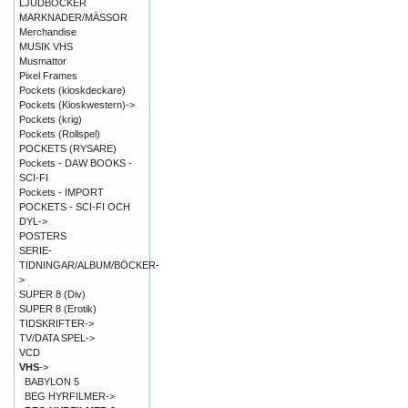
LJUDBÖCKER
MARKNADER/MÄSSOR
Merchandise
MUSIK VHS
Musmattor
Pixel Frames
Pockets (kioskdeckare)
Pockets (Kioskwestern)->
Pockets (krig)
Pockets (Rollspel)
POCKETS (RYSARE)
Pockets - DAW BOOKS -
SCI-FI
Pockets - IMPORT
POCKETS - SCI-FI OCH
DYL->
POSTERS
SERIE-
TIDNINGAR/ALBUM/BÖCKER-
>
SUPER 8 (Div)
SUPER 8 (Erotik)
TIDSKRIFTER->
TV/DATA SPEL->
VCD
VHS
->
BABYLON 5
BEG HYRFILMER->