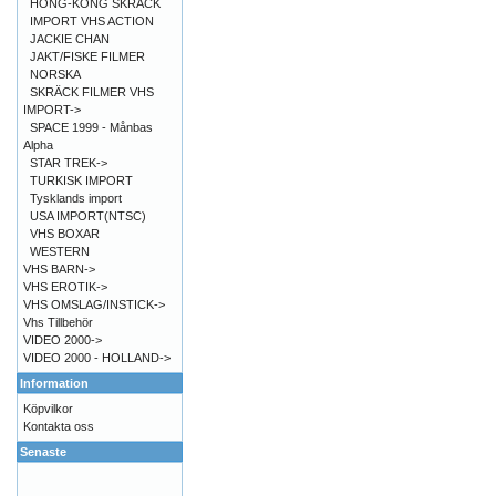
HONG-KONG SKRÄCK
IMPORT VHS ACTION
JACKIE CHAN
JAKT/FISKE FILMER
NORSKA
SKRÄCK FILMER VHS
IMPORT->
SPACE 1999 - Månbas
Alpha
STAR TREK->
TURKISK IMPORT
Tysklands import
USA IMPORT(NTSC)
VHS BOXAR
WESTERN
VHS BARN->
VHS EROTIK->
VHS OMSLAG/INSTICK->
Vhs Tillbehör
VIDEO 2000->
VIDEO 2000 - HOLLAND->
Information
Köpvilkor
Kontakta oss
Senaste