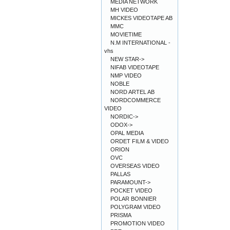
MEDIA NETWORK
MH VIDEO
MICKES VIDEOTAPE AB
MMC
MOVIETIME
N.M INTERNATIONAL -
vhs
NEW STAR->
NIFAB VIDEOTAPE
NMP VIDEO
NOBLE
NORD ARTEL AB
NORDCOMMERCE
VIDEO
NORDIC->
ODOX->
OPAL MEDIA
ORDET FILM & VIDEO
ORION
OVC
OVERSEAS VIDEO
PALLAS
PARAMOUNT->
POCKET VIDEO
POLAR BONNIER
POLYGRAM VIDEO
PRISMA
PROMOTION VIDEO