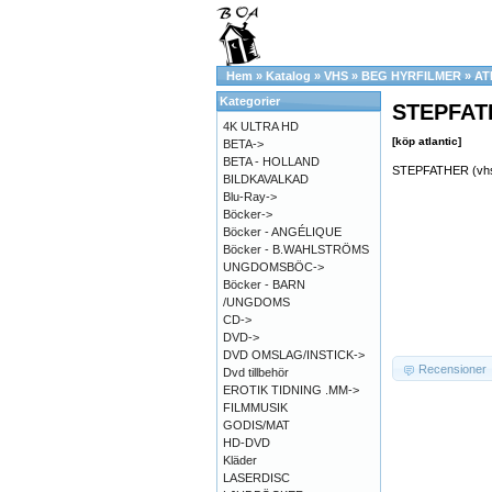
Hem
»
Katalog
»
VHS
»
BEG HYRFILMER
»
AT
Kategorier
STEPFATH
4K ULTRA HD
[köp atlantic]
BETA->
BETA - HOLLAND
STEPFATHER (vh
BILDKAVALKAD
Blu-Ray->
Böcker->
Böcker - ANGÉLIQUE
Böcker - B.WAHLSTRÖMS
UNGDOMSBÖC->
Böcker - BARN
/UNGDOMS
CD->
DVD->
DVD OMSLAG/INSTICK->
Recensioner
Dvd tillbehör
EROTIK TIDNING .MM->
FILMMUSIK
GODIS/MAT
HD-DVD
Kläder
LASERDISC