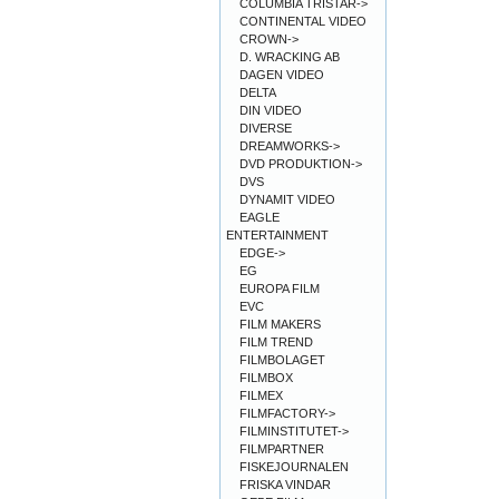
COLUMBIA TRISTAR->
CONTINENTAL VIDEO
CROWN->
D. WRACKING AB
DAGEN VIDEO
DELTA
DIN VIDEO
DIVERSE
DREAMWORKS->
DVD PRODUKTION->
DVS
DYNAMIT VIDEO
EAGLE
ENTERTAINMENT
EDGE->
EG
EUROPA FILM
EVC
FILM MAKERS
FILM TREND
FILMBOLAGET
FILMBOX
FILMEX
FILMFACTORY->
FILMINSTITUTET->
FILMPARTNER
FISKEJOURNALEN
FRISKA VINDAR