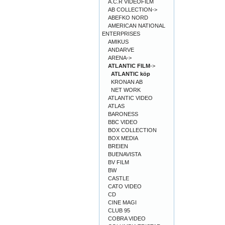
A.C.R VIDEOFILM
AB COLLECTION->
ABEFKO NORD
AMERICAN NATIONAL
ENTERPRISES
AMIKUS
ANDARVE
ARENA->
ATLANTIC FILM
->
ATLANTIC köp
KRONAN AB
NET WORK
ATLANTIC VIDEO
ATLAS
BARONESS
BBC VIDEO
BOX COLLECTION
BOX MEDIA
BREIEN
BUENAVISTA
BV FILM
BW
CASTLE
CATO VIDEO
CD
CINE MAGI
CLUB 95
COBRA VIDEO