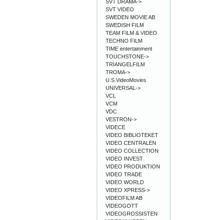
SVT DRAMA->
SVT VIDEO
SWEDEN MOVIE AB
SWEDISH FILM
TEAM FILM & VIDEO
TECHNO FILM
TIME entertainment
TOUCHSTONE->
TRIANGELFILM
TROMA->
U.S.VideoMovies
UNIVERSAL->
VCL
VCM
VDC
VESTRON->
VIDECE
VIDEO BIBLIOTEKET
VIDEO CENTRALEN
VIDEO COLLECTION
VIDEO INVEST
VIDEO PRODUKTION
VIDEO TRADE
VIDEO WORLD
VIDEO XPRESS->
VIDEOFILM AB
VIDEOGOTT
VIDEOGROSSISTEN