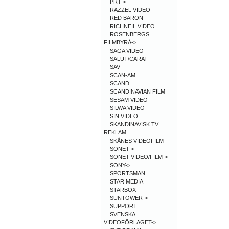
PRT->
RAZZEL VIDEO
RED BARON
RICHNEIL VIDEO
ROSENBERGS
FILMBYRÅ->
SAGA VIDEO
SALUT/CARAT
SAV
SCAN-AM
SCAND
SCANDINAVIAN FILM
SESAM VIDEO
SILWA VIDEO
SIN VIDEO
SKANDINAVISK TV
REKLAM
SKÅNES VIDEOFILM
SONET->
SONET VIDEO/FILM->
SONY->
SPORTSMAN
STAR MEDIA
STARBOX
SUNTOWER->
SUPPORT
SVENSKA
VIDEOFÖRLAGET->