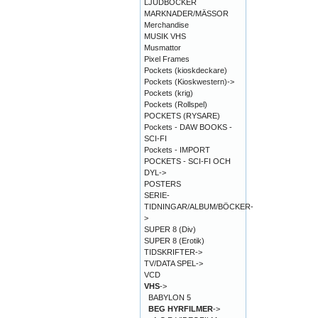
LJUDBÖCKER
MARKNADER/MÄSSOR
Merchandise
MUSIK VHS
Musmattor
Pixel Frames
Pockets (kioskdeckare)
Pockets (Kioskwestern)->
Pockets (krig)
Pockets (Rollspel)
POCKETS (RYSARE)
Pockets - DAW BOOKS -
SCI-FI
Pockets - IMPORT
POCKETS - SCI-FI OCH
DYL->
POSTERS
SERIE-
TIDNINGAR/ALBUM/BÖCKER-
>
SUPER 8 (Div)
SUPER 8 (Erotik)
TIDSKRIFTER->
TV/DATA SPEL->
VCD
VHS
->
BABYLON 5
BEG HYRFILMER
->