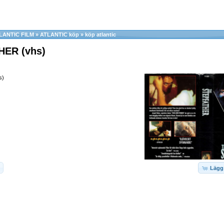
LANTIC FILM
»
ATLANTIC köp
»
köp atlantic
ER (vhs)
s)
Lägg 