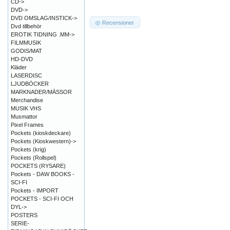
CD->
DVD->
DVD OMSLAG/INSTICK->
Recensioner
Dvd tillbehör
EROTIK TIDNING .MM->
FILMMUSIK
GODIS/MAT
HD-DVD
Kläder
LASERDISC
LJUDBÖCKER
MARKNADER/MÄSSOR
Merchandise
MUSIK VHS
Musmattor
Pixel Frames
Pockets (kioskdeckare)
Pockets (Kioskwestern)->
Pockets (krig)
Pockets (Rollspel)
POCKETS (RYSARE)
Pockets - DAW BOOKS -
SCI-FI
Pockets - IMPORT
POCKETS - SCI-FI OCH
DYL->
POSTERS
SERIE-