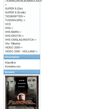
TIDNINGAR/ALBUM/BÖCKER-
>
SUPER 8 (Div)
SUPER 8 (Erotik)
TIDSKRIFTER->
TV/DATA SPEL->
VCD
VHS->
VHS BARN->
VHS EROTIK->
VHS OMSLAG/INSTICK->
Vhs Tillbehör
VIDEO 2000->
VIDEO 2000 - HOLLAND->
Information
Köpvilkor
Kontakta oss
Senaste