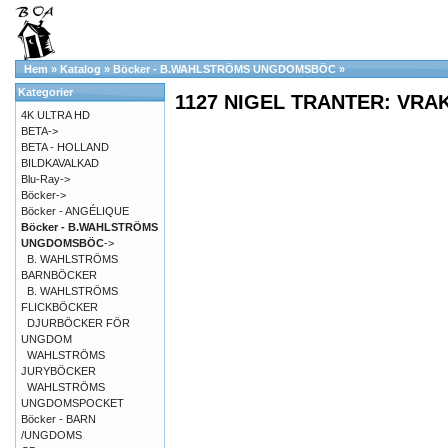
Hem
»
Katalog
»
Böcker - B.WAHLSTRÖMS UNGDOMSBÖC
»
Kategorier
1127 NIGEL TRANTER: VRA
4K ULTRA HD
BETA->
BETA - HOLLAND
BILDKAVALKAD
Blu-Ray->
Böcker->
Böcker - ANGÉLIQUE
Böcker - B.WAHLSTRÖMS
UNGDOMSBÖC
->
B. WAHLSTRÖMS
BARNBÖCKER
B. WAHLSTRÖMS
FLICKBÖCKER
DJURBÖCKER FÖR
UNGDOM
WAHLSTRÖMS
JURYBÖCKER
WAHLSTRÖMS
UNGDOMSPOCKET
Böcker - BARN
/UNGDOMS