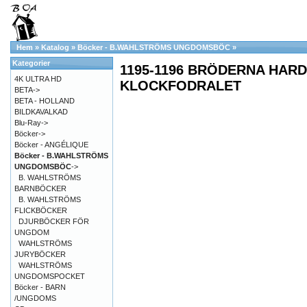
Hem
»
Katalog
»
Böcker - B.WAHLSTRÖMS UNGDOMSBÖC
»
Kategorier
1195-1196 BRÖDERNA HARD
4K ULTRA HD
KLOCKFODRALET
BETA->
BETA - HOLLAND
BILDKAVALKAD
Blu-Ray->
Böcker->
Böcker - ANGÉLIQUE
Böcker - B.WAHLSTRÖMS
UNGDOMSBÖC
->
B. WAHLSTRÖMS
BARNBÖCKER
B. WAHLSTRÖMS
FLICKBÖCKER
DJURBÖCKER FÖR
UNGDOM
WAHLSTRÖMS
JURYBÖCKER
WAHLSTRÖMS
UNGDOMSPOCKET
Böcker - BARN
/UNGDOMS