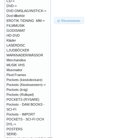
CD->
DVD->
DVD OMSLAG/INSTICK->
Dvd tillbehör
Recensioner
EROTIK TIDNING .MM->
FILMMUSIK
GODIS/MAT
HD-DVD
Kläder
LASERDISC
LJUDBÖCKER
MARKNADER/MÄSSOR
Merchandise
MUSIK VHS
Musmattor
Pixel Frames
Pockets (kioskdeckare)
Pockets (Kioskwestern)->
Pockets (krig)
Pockets (Rollspel)
POCKETS (RYSARE)
Pockets - DAW BOOKS -
SCI-FI
Pockets - IMPORT
POCKETS - SCI-FI OCH
DYL->
POSTERS
SERIE-