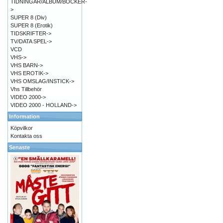
TIDNINGAR/ALBUM/BÖCKER-
>
SUPER 8 (Div)
SUPER 8 (Erotik)
TIDSKRIFTER->
TV/DATA SPEL->
VCD
VHS->
VHS BARN->
VHS EROTIK->
VHS OMSLAG/INSTICK->
Vhs Tillbehör
VIDEO 2000->
VIDEO 2000 - HOLLAND->
Information
Köpvilkor
Kontakta oss
Senaste