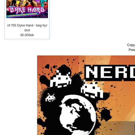
nf 755 Dyke Hard - beg hyr
dvd
30.00Sek
Copy
Pow