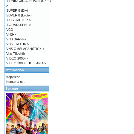
TIDNINGAR/ALBUM/BÖCKER-
>
SUPER 8 (Div)
SUPER 8 (Erotik)
TIDSKRIFTER->
TV/DATA SPEL->
VCD
VHS->
VHS BARN->
VHS EROTIK->
VHS OMSLAG/INSTICK->
Vhs Tillbehör
VIDEO 2000->
VIDEO 2000 - HOLLAND->
Information
Köpvilkor
Kontakta oss
Senaste