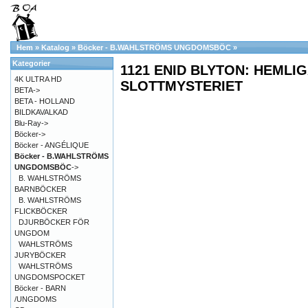
Hem
»
Katalog
»
Böcker - B.WAHLSTRÖMS UNGDOMSBÖC
»
Kategorier
1121 ENID BLYTON: HEMLI
4K ULTRA HD
SLOTTMYSTERIET
BETA->
BETA - HOLLAND
BILDKAVALKAD
Blu-Ray->
Böcker->
Böcker - ANGÉLIQUE
Böcker - B.WAHLSTRÖMS
UNGDOMSBÖC
->
B. WAHLSTRÖMS
BARNBÖCKER
B. WAHLSTRÖMS
FLICKBÖCKER
DJURBÖCKER FÖR
UNGDOM
WAHLSTRÖMS
JURYBÖCKER
WAHLSTRÖMS
UNGDOMSPOCKET
Böcker - BARN
/UNGDOMS