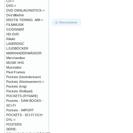
CD->
DVD->
DVD OMSLAG/INSTICK->
Dvd tillbehör
EROTIK TIDNING .MM->
Recensioner
FILMMUSIK
GODIS/MAT
HD-DVD
Kläder
LASERDISC
LJUDBÖCKER
MARKNADER/MÄSSOR
Merchandise
MUSIK VHS
Musmattor
Pixel Frames
Pockets (kioskdeckare)
Pockets (Kioskwestern)->
Pockets (krig)
Pockets (Rollspel)
POCKETS (RYSARE)
Pockets - DAW BOOKS -
SCI-FI
Pockets - IMPORT
POCKETS - SCI-FI OCH
DYL->
POSTERS
SERIE-