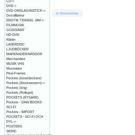
CD->
DVD->
DVD OMSLAG/INSTICK->
Recensioner
Dvd tillbehör
EROTIK TIDNING .MM->
FILMMUSIK
GODIS/MAT
HD-DVD
Kläder
LASERDISC
LJUDBÖCKER
MARKNADER/MÄSSOR
Merchandise
MUSIK VHS
Musmattor
Pixel Frames
Pockets (kioskdeckare)
Pockets (Kioskwestern)->
Pockets (krig)
Pockets (Rollspel)
POCKETS (RYSARE)
Pockets - DAW BOOKS -
SCI-FI
Pockets - IMPORT
POCKETS - SCI-FI OCH
DYL->
POSTERS
SERIE-