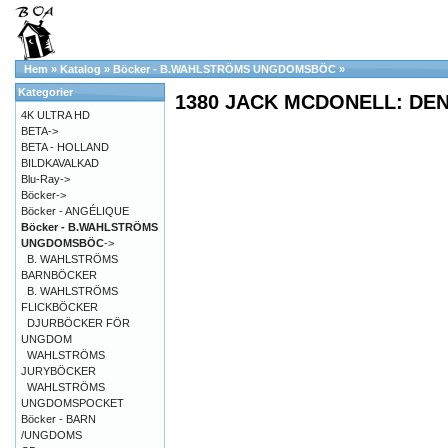
Hem
»
Katalog
»
Böcker - B.WAHLSTRÖMS UNGDOMSBÖC
»
Kategorier
1380 JACK MCDONELL: DE
4K ULTRA HD
BETA->
BETA - HOLLAND
BILDKAVALKAD
Blu-Ray->
Böcker->
Böcker - ANGÉLIQUE
Böcker - B.WAHLSTRÖMS
UNGDOMSBÖC
->
B. WAHLSTRÖMS
BARNBÖCKER
B. WAHLSTRÖMS
FLICKBÖCKER
DJURBÖCKER FÖR
UNGDOM
WAHLSTRÖMS
JURYBÖCKER
WAHLSTRÖMS
UNGDOMSPOCKET
Böcker - BARN
/UNGDOMS