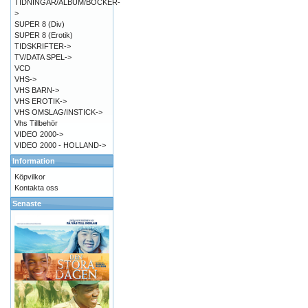
TIDNINGAR/ALBUM/BÖCKER-
>
SUPER 8 (Div)
SUPER 8 (Erotik)
TIDSKRIFTER->
TV/DATA SPEL->
VCD
VHS->
VHS BARN->
VHS EROTIK->
VHS OMSLAG/INSTICK->
Vhs Tillbehör
VIDEO 2000->
VIDEO 2000 - HOLLAND->
Information
Köpvilkor
Kontakta oss
Senaste