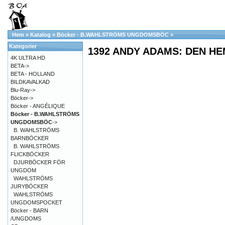
Hem
»
Katalog
»
Böcker - B.WAHLSTRÖMS UNGDOMSBÖC
»
Kategorier
1392 ANDY ADAMS: DEN H
4K ULTRA HD
BETA->
BETA - HOLLAND
BILDKAVALKAD
Blu-Ray->
Böcker->
Böcker - ANGÉLIQUE
Böcker - B.WAHLSTRÖMS
UNGDOMSBÖC
->
B. WAHLSTRÖMS
BARNBÖCKER
B. WAHLSTRÖMS
FLICKBÖCKER
DJURBÖCKER FÖR
UNGDOM
WAHLSTRÖMS
JURYBÖCKER
WAHLSTRÖMS
UNGDOMSPOCKET
Böcker - BARN
/UNGDOMS