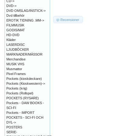
CD->
DVD->
DVD OMSLAG/INSTICK->
Dvd tillbehör
Recensioner
EROTIK TIDNING .MM->
FILMMUSIK
GODIS/MAT
HD-DVD
Kläder
LASERDISC
LJUDBÖCKER
MARKNADER/MÄSSOR
Merchandise
MUSIK VHS
Musmattor
Pixel Frames
Pockets (kioskdeckare)
Pockets (Kioskwestern)->
Pockets (krig)
Pockets (Rollspel)
POCKETS (RYSARE)
Pockets - DAW BOOKS -
SCI-FI
Pockets - IMPORT
POCKETS - SCI-FI OCH
DYL->
POSTERS
SERIE-