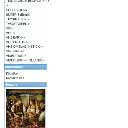
TIDNINGAR/ALBUM/BÖCKER-
>
SUPER 8 (Div)
SUPER 8 (Erotik)
TIDSKRIFTER->
TV/DATA SPEL->
VCD
VHS->
VHS BARN->
VHS EROTIK->
VHS OMSLAG/INSTICK->
Vhs Tillbehör
VIDEO 2000->
VIDEO 2000 - HOLLAND->
Information
Köpvilkor
Kontakta oss
Senaste