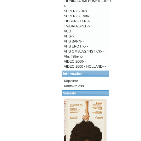
TIDNINGAR/ALBUM/BÖCKER-
>
SUPER 8 (Div)
SUPER 8 (Erotik)
TIDSKRIFTER->
TV/DATA SPEL->
VCD
VHS->
VHS BARN->
VHS EROTIK->
VHS OMSLAG/INSTICK->
Vhs Tillbehör
VIDEO 2000->
VIDEO 2000 - HOLLAND->
Information
Köpvilkor
Kontakta oss
Senaste