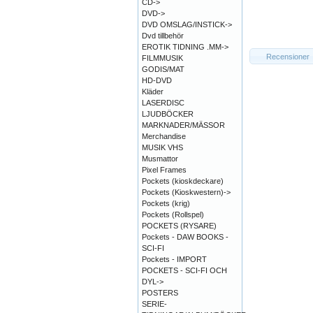
CD->
DVD->
DVD OMSLAG/INSTICK->
Dvd tillbehör
EROTIK TIDNING .MM->
Recensioner
FILMMUSIK
GODIS/MAT
HD-DVD
Kläder
LASERDISC
LJUDBÖCKER
MARKNADER/MÄSSOR
Merchandise
MUSIK VHS
Musmattor
Pixel Frames
Pockets (kioskdeckare)
Pockets (Kioskwestern)->
Pockets (krig)
Pockets (Rollspel)
POCKETS (RYSARE)
Pockets - DAW BOOKS -
SCI-FI
Pockets - IMPORT
POCKETS - SCI-FI OCH
DYL->
POSTERS
SERIE-