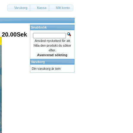
Varukorg
Kassa
Mitt konto
Snabbsök
20.00Sek
Använd nyckelord för att
hitta den produkt du söker
efter.
Avancerad sökning
Varukorg
Din varukorg är tom