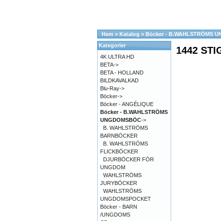
Hem
»
Katalog
»
Böcker - B.WAHLSTRÖMS
Kategorier
1442 ST
4K ULTRA HD
BETA->
BETA - HOLLAND
BILDKAVALKAD
Blu-Ray->
Böcker->
Böcker - ANGÉLIQUE
Böcker - B.WAHLSTRÖMS
UNGDOMSBÖC
->
B. WAHLSTRÖMS
BARNBÖCKER
B. WAHLSTRÖMS
FLICKBÖCKER
DJURBÖCKER FÖR
UNGDOM
WAHLSTRÖMS
JURYBÖCKER
WAHLSTRÖMS
UNGDOMSPOCKET
Böcker - BARN
/UNGDOMS