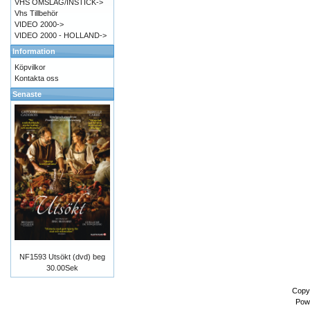
VHS OMSLAG/INSTICK->
Vhs Tillbehör
VIDEO 2000->
VIDEO 2000 - HOLLAND->
Information
Köpvilkor
Kontakta oss
Senaste
NF1593 Utsökt (dvd) beg
30.00Sek
Copy
Pow