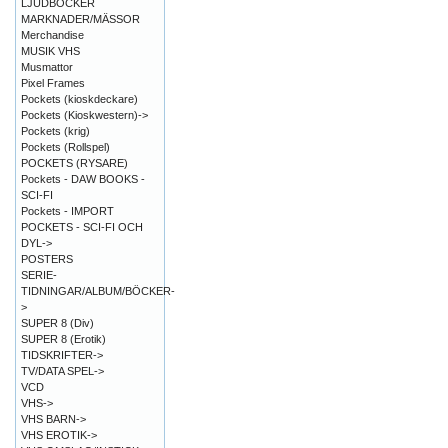
LJUDBÖCKER
MARKNADER/MÄSSOR
Merchandise
MUSIK VHS
Musmattor
Pixel Frames
Pockets (kioskdeckare)
Pockets (Kioskwestern)->
Pockets (krig)
Pockets (Rollspel)
POCKETS (RYSARE)
Pockets - DAW BOOKS -
SCI-FI
Pockets - IMPORT
POCKETS - SCI-FI OCH
DYL->
POSTERS
SERIE-
TIDNINGAR/ALBUM/BÖCKER-
>
SUPER 8 (Div)
SUPER 8 (Erotik)
TIDSKRIFTER->
TV/DATA SPEL->
VCD
VHS->
VHS BARN->
VHS EROTIK->