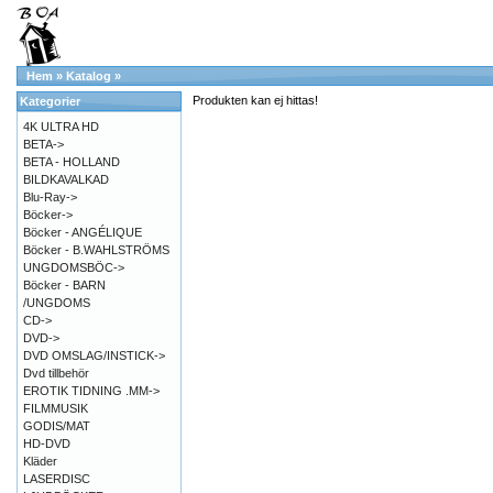
Hem
»
Katalog
»
Produkten kan ej hittas!
Kategorier
4K ULTRA HD
BETA->
BETA - HOLLAND
BILDKAVALKAD
Blu-Ray->
Böcker->
Böcker - ANGÉLIQUE
Böcker - B.WAHLSTRÖMS
UNGDOMSBÖC->
Böcker - BARN
/UNGDOMS
CD->
DVD->
DVD OMSLAG/INSTICK->
Dvd tillbehör
EROTIK TIDNING .MM->
FILMMUSIK
GODIS/MAT
HD-DVD
Kläder
LASERDISC