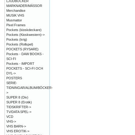
LJUDBÖCKER
MARKNADER/MÄSSOR
Merchandise
MUSIK VHS
Musmattor
Pixel Frames
Pockets (kioskdeckare)
Pockets (Kioskwestern)->
Pockets (krig)
Pockets (Rollspel)
POCKETS (RYSARE)
Pockets - DAW BOOKS -
SCI-FI
Pockets - IMPORT
POCKETS - SCI-FI OCH
DYL->
POSTERS
SERIE-
TIDNINGAR/ALBUM/BÖCKER-
>
SUPER 8 (Div)
SUPER 8 (Erotik)
TIDSKRIFTER->
TV/DATA SPEL->
VCD
VHS->
VHS BARN->
VHS EROTIK->