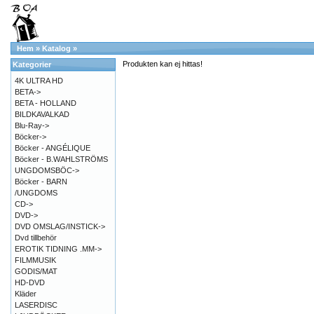
Hem
»
Katalog
»
Produkten kan ej hittas!
Kategorier
4K ULTRA HD
BETA->
BETA - HOLLAND
BILDKAVALKAD
Blu-Ray->
Böcker->
Böcker - ANGÉLIQUE
Böcker - B.WAHLSTRÖMS
UNGDOMSBÖC->
Böcker - BARN
/UNGDOMS
CD->
DVD->
DVD OMSLAG/INSTICK->
Dvd tillbehör
EROTIK TIDNING .MM->
FILMMUSIK
GODIS/MAT
HD-DVD
Kläder
LASERDISC