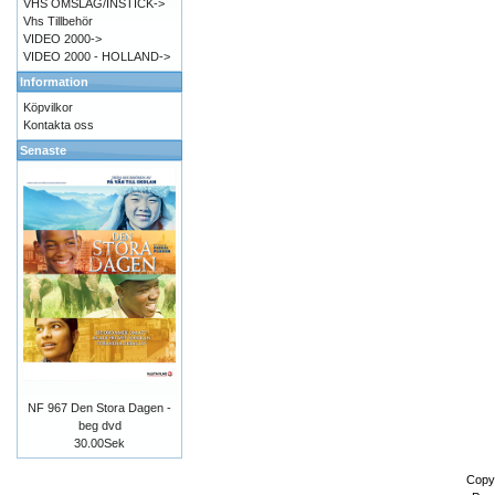
VHS OMSLAG/INSTICK->
Vhs Tillbehör
VIDEO 2000->
VIDEO 2000 - HOLLAND->
Information
Köpvilkor
Kontakta oss
Senaste
NF 967 Den Stora Dagen -
beg dvd
30.00Sek
Copy