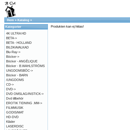
Hem
»
Katalog
»
Produkten kan ej hittas!
Kategorier
4K ULTRA HD
BETA->
BETA - HOLLAND
BILDKAVALKAD
Blu-Ray->
Böcker->
Böcker - ANGÉLIQUE
Böcker - B.WAHLSTRÖMS
UNGDOMSBÖC->
Böcker - BARN
/UNGDOMS
CD->
DVD->
DVD OMSLAG/INSTICK->
Dvd tillbehör
EROTIK TIDNING .MM->
FILMMUSIK
GODIS/MAT
HD-DVD
Kläder
LASERDISC