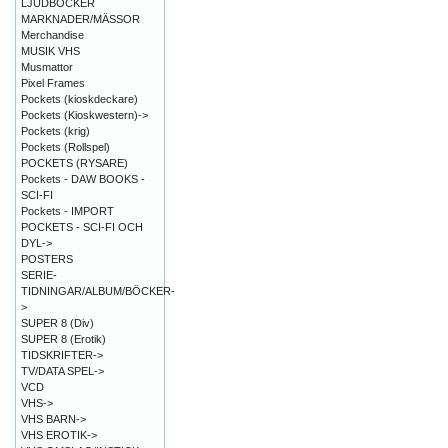
LJUDBÖCKER
MARKNADER/MÄSSOR
Merchandise
MUSIK VHS
Musmattor
Pixel Frames
Pockets (kioskdeckare)
Pockets (Kioskwestern)->
Pockets (krig)
Pockets (Rollspel)
POCKETS (RYSARE)
Pockets - DAW BOOKS -
SCI-FI
Pockets - IMPORT
POCKETS - SCI-FI OCH
DYL->
POSTERS
SERIE-
TIDNINGAR/ALBUM/BÖCKER-
>
SUPER 8 (Div)
SUPER 8 (Erotik)
TIDSKRIFTER->
TV/DATA SPEL->
VCD
VHS->
VHS BARN->
VHS EROTIK->