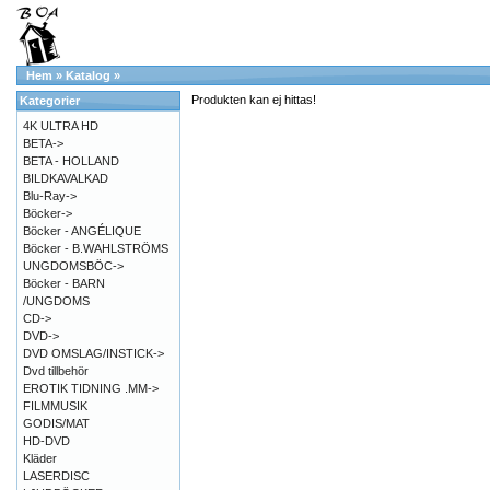
Hem
»
Katalog
»
Produkten kan ej hittas!
Kategorier
4K ULTRA HD
BETA->
BETA - HOLLAND
BILDKAVALKAD
Blu-Ray->
Böcker->
Böcker - ANGÉLIQUE
Böcker - B.WAHLSTRÖMS
UNGDOMSBÖC->
Böcker - BARN
/UNGDOMS
CD->
DVD->
DVD OMSLAG/INSTICK->
Dvd tillbehör
EROTIK TIDNING .MM->
FILMMUSIK
GODIS/MAT
HD-DVD
Kläder
LASERDISC