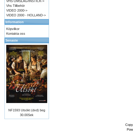
VHS OMSLAG/INSTICK->
Vhs Tillbehör
VIDEO 2000->
VIDEO 2000 - HOLLAND->
Information
Köpvilkor
Kontakta oss
Senaste
NF1593 Utsökt (dvd) beg
30.00Sek
Copy
Pow