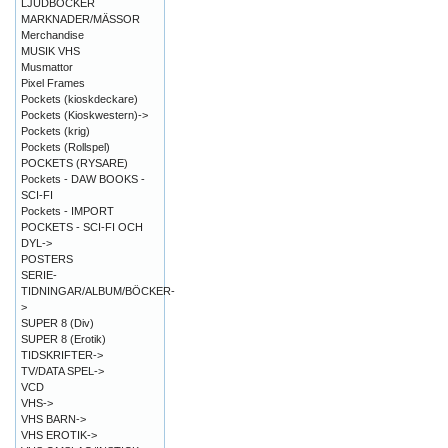
LJUDBÖCKER
MARKNADER/MÄSSOR
Merchandise
MUSIK VHS
Musmattor
Pixel Frames
Pockets (kioskdeckare)
Pockets (Kioskwestern)->
Pockets (krig)
Pockets (Rollspel)
POCKETS (RYSARE)
Pockets - DAW BOOKS -
SCI-FI
Pockets - IMPORT
POCKETS - SCI-FI OCH
DYL->
POSTERS
SERIE-
TIDNINGAR/ALBUM/BÖCKER-
>
SUPER 8 (Div)
SUPER 8 (Erotik)
TIDSKRIFTER->
TV/DATA SPEL->
VCD
VHS->
VHS BARN->
VHS EROTIK->