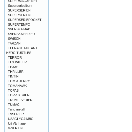
SUPERMAGASINET
Superseriealbum
SUPERSERIEN
SUPERSERIEN
SUPERSERIEPOCKET
SUPERTEMPO
SVENSKA MAD
SVENSKA SERIER
SWISCH
TARZAN
TEENAGE MUTANT
HERO TURTLES
TERROR
TEX WILLER
TEXAS
THRILLER
TINTIN
TOM & JERRY
TOMAHAWK
TOPAS
TOPP SERIEN
TRUMF-SERIEN
TUMAC
Tung metall
TVSERIER
USAGI YOJIMBO
Uti Vår hage
V-SERIEN