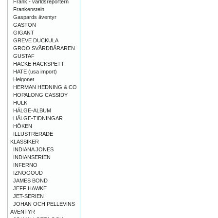
Frank - världsreportern
Frankenstein
Gaspards äventyr
GASTON
GIGANT
GREVE DUCKULA
GROO SVÄRDBÄRAREN
GUSTAF
HACKE HACKSPETT
HATE (usa import)
Helgonet
HERMAN HEDNING & CO
HOPALONG CASSIDY
HULK
HÄLGE-ALBUM
HÄLGE-TIDNINGAR
HÖKEN
ILLUSTRERADE
KLASSIKER
INDIANA JONES
INDIANSERIEN
INFERNO
IZNOGOUD
JAMES BOND
JEFF HAWKE
JET-SERIEN
JOHAN OCH PELLEVINS
ÄVENTYR