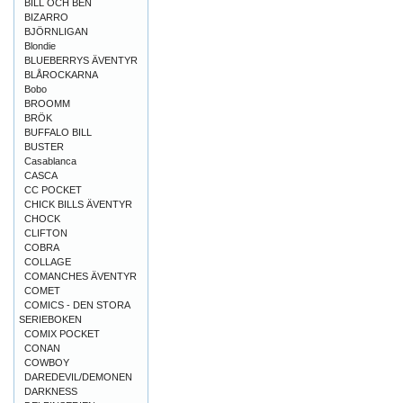
BILL OCH BEN
BIZARRO
BJÖRNLIGAN
Blondie
BLUEBERRYS ÄVENTYR
BLÅROCKARNA
Bobo
BROOMM
BRÖK
BUFFALO BILL
BUSTER
Casablanca
CASCA
CC POCKET
CHICK BILLS ÄVENTYR
CHOCK
CLIFTON
COBRA
COLLAGE
COMANCHES ÄVENTYR
COMET
COMICS - DEN STORA
SERIEBOKEN
COMIX POCKET
CONAN
COWBOY
DAREDEVIL/DEMONEN
DARKNESS