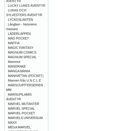
ÄVENTYR
LUCKY LUKES ÄVENTYR
LUKAS OCH
SYLVESTERS ÄVENTYR
LYCKOSLANTEN
Långben - historiens
mästare
LÄDERLAPPEN
MAD POCKET
MAFFIA
MAGIC FANTASY
MAGNUM COMICS
MAGNUM SPECIAL
Mammut
MANDRAKE
MANGA MANIA
MANHATTAN (POCKET)
Mannen från U.N.C.L.E
MARS/JUPITERSERIEN .
MM
MARSUPILAMIS
ÄVENTYR
MARVEL MUTANTER
MARVEL SPECIAL
MARVEL-POCKET
MARVELS UNIVERSUM
MAXX
MEGA MARVEL