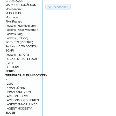
LJUDBÖCKER
MARKNADER/MÄSSOR
Recensioner
Merchandise
MUSIK VHS
Musmattor
Pixel Frames
Pockets (kioskdeckare)
Pockets (Kioskwestern)->
Pockets (krig)
Pockets (Rollspel)
POCKETS (RYSARE)
Pockets - DAW BOOKS -
SCI-FI
Pockets - IMPORT
POCKETS - SCI-FI OCH
DYL->
POSTERS
SERIE-
TIDNINGAR/ALBUM/BÖCKER
-
>
2000+
47:AN LÖKEN
91:AN KARLSSON
ACTION FORCE
ACTION/KRIGS-SERIEN
AGENT ANNORLUNDA
AGENT MODESTY
BLAISE