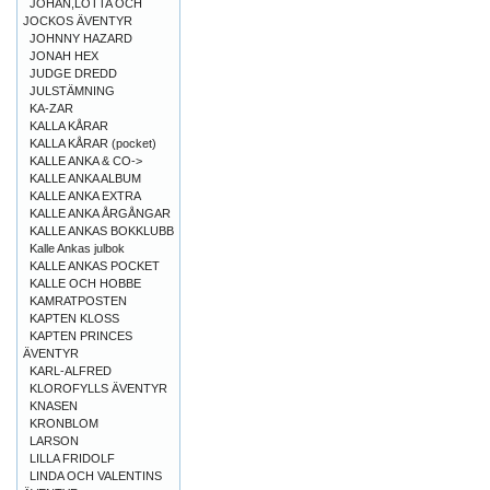
JOHAN,LOTTA OCH
JOCKOS ÄVENTYR
JOHNNY HAZARD
JONAH HEX
JUDGE DREDD
JULSTÄMNING
KA-ZAR
KALLA KÅRAR
KALLA KÅRAR (pocket)
KALLE ANKA & CO->
KALLE ANKA ALBUM
KALLE ANKA EXTRA
KALLE ANKA ÅRGÅNGAR
KALLE ANKAS BOKKLUBB
Kalle Ankas julbok
KALLE ANKAS POCKET
KALLE OCH HOBBE
KAMRATPOSTEN
KAPTEN KLOSS
KAPTEN PRINCES
ÄVENTYR
KARL-ALFRED
KLOROFYLLS ÄVENTYR
KNASEN
KRONBLOM
LARSON
LILLA FRIDOLF
LINDA OCH VALENTINS