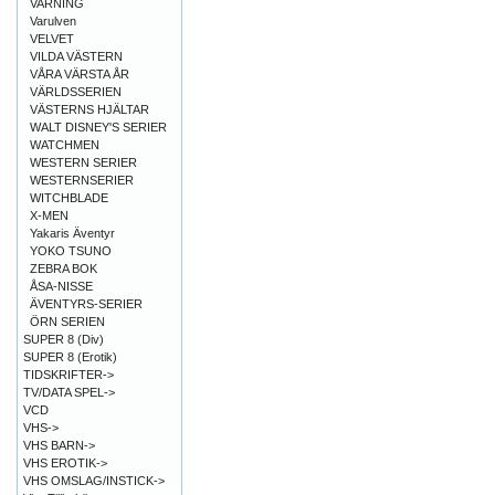
VARNING
Varulven
VELVET
VILDA VÄSTERN
VÅRA VÄRSTA ÅR
VÄRLDSSERIEN
VÄSTERNS HJÄLTAR
WALT DISNEY'S SERIER
WATCHMEN
WESTERN SERIER
WESTERNSERIER
WITCHBLADE
X-MEN
Yakaris Äventyr
YOKO TSUNO
ZEBRA BOK
ÅSA-NISSE
ÄVENTYRS-SERIER
ÖRN SERIEN
SUPER 8 (Div)
SUPER 8 (Erotik)
TIDSKRIFTER->
TV/DATA SPEL->
VCD
VHS->
VHS BARN->
VHS EROTIK->
VHS OMSLAG/INSTICK->