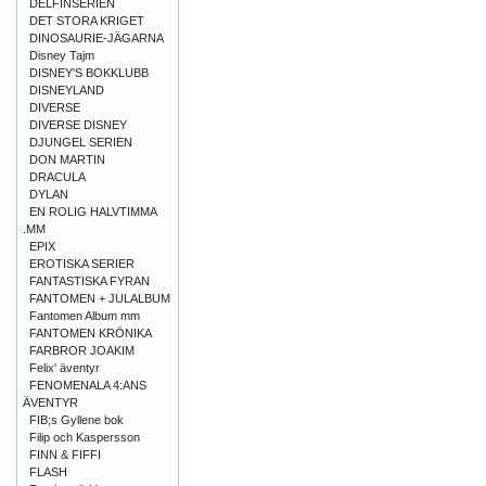
DELFINSERIEN
DET STORA KRIGET
DINOSAURIE-JÄGARNA
Disney Tajm
DISNEY'S BOKKLUBB
DISNEYLAND
DIVERSE
DIVERSE DISNEY
DJUNGEL SERIEN
DON MARTIN
DRACULA
DYLAN
EN ROLIG HALVTIMMA
.MM
EPIX
EROTISKA SERIER
FANTASTISKA FYRAN
FANTOMEN + JULALBUM
Fantomen Album mm
FANTOMEN KRÖNIKA
FARBROR JOAKIM
Felix' äventyr
FENOMENALA 4:ANS
ÄVENTYR
FIB;s Gyllene bok
Filip och Kaspersson
FINN & FIFFI
FLASH