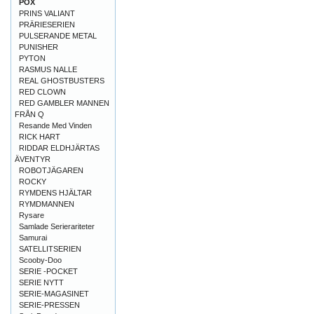
POX
PRINS VALIANT
PRÄRIESERIEN
PULSERANDE METAL
PUNISHER
PYTON
RASMUS NALLE
REAL GHOSTBUSTERS
RED CLOWN
RED GAMBLER MANNEN
FRÅN Q
Resande Med Vinden
RICK HART
RIDDAR ELDHJÄRTAS
ÄVENTYR
ROBOTJÄGAREN
ROCKY
RYMDENS HJÄLTAR
RYMDMANNEN
Rysare
Samlade Serierariteter
Samurai
SATELLITSERIEN
Scooby-Doo
SERIE -POCKET
SERIE NYTT
SERIE-MAGASINET
SERIE-PRESSEN