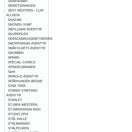
SerieParaden
SERIETIDNINGEN
SEXY WESTERN - CLAY
ALLISON
SHAZAM
SHONEN JUMP
SIBYLLINAS ÄVENTYR
SILVERPILEN
SKRÄCKMAGASINET/SERIEN
SMURFERNAS ÄVENTYR
SMÅFOLKETS ÄVENTYR
SNOBBEN
SPAWN
SPECIAL-COMICS
SPINDELMANNEN
Spirit
SPIROUS ÄVENTYR
SPÅRHUNDEN BESSIE
STAR TREK
STARKE STAFFANS
ÄVENTYR
STARLET
STJÄRN WESTERN
STJÄRNORNAS KRIG
STUDIO EPIX
STÅL-KALLE
STÅLMANNEN
STÅLPOJKEN