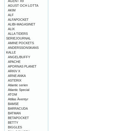
AGENT X9
AGUST OCH LOTTA
AKIM
ALF
ALFAPOCKET
ALIBI-MAGASINET
ALIX
ALLA TIDERS
SERIEJOURNAL
AMINE POCKETS
ANDERSSONSKANS
KALLE
ANGEL/BUFFY
APACHE
APORNAS PLANET
ARKIV X
ARNE ANKA
ASTERIX
Atlantic serien
Atlantic Special
ATOM
Attilas Äventyr
BAMSE
BARRACUDA
BATMAN
BETAPOCKET
BETTY
BIGGLES