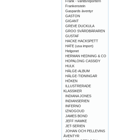
Frank - världsreportern
Frankenstein
Gaspards äventyr
GASTON
GIGANT
GREVE DUCKULA
GROO SVÄRDBÄRAREN
GUSTAF
HACKE HACKSPETT
HATE (usa import)
Helgonet
HERMAN HEDNING & CO
HOPALONG CASSIDY
HULK
HÄLGE-ALBUM
HÄLGE-TIDNINGAR
HÖKEN
ILLUSTRERADE
KLASSIKER
INDIANA JONES
INDIANSERIEN
INFERNO
IZNOGOUD
JAMES BOND
JEFF HAWKE
JET-SERIEN
JOHAN OCH PELLEVINS
ÄVENTYR