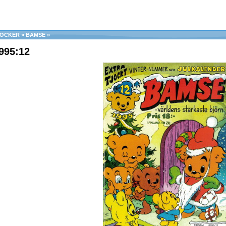
BÖCKER
»
BAMSE
»
995:12