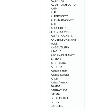
AGENT X9
AGUST OCH LOTTA
AKIM
ALF
ALFAPOCKET
ALIBI-MAGASINET
ALIX
ALLA TIDERS
SERIEJOURNAL
AMINE POCKETS
ANDERSSONSKANS
KALLE
ANGEL/BUFFY
APACHE
APORNAS PLANET
ARKIV X
ARNE ANKA
ASTERIX
Atlantic serien
Atlantic Special
ATOM
Attilas Äventyr
BAMSE
BARRACUDA
BATMAN
BETAPOCKET
BETTY
BIGGLES