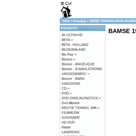
Hem
»
Katalog
»
SERIE-TIDNINGAR/ALBUM/
Kategorier
BAMSE 1
4K ULTRA HD
BETA->
BETA - HOLLAND
BILDKAVALKAD
Blu-Ray->
Böcker->
Böcker - ANGÉLIQUE
Böcker - B.WAHLSTRÖMS
UNGDOMSBÖC->
Böcker - BARN
/UNGDOMS
CD->
DVD->
DVD OMSLAG/INSTICK->
Dvd tillbehör
EROTIK TIDNING .MM->
FILMMUSIK
GODIS/MAT
HD-DVD
Kläder
LASERDISC