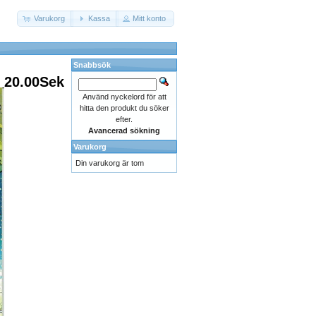
Varukorg
Kassa
Mitt konto
Snabbsök
20.00Sek
Använd nyckelord för att
hitta den produkt du söker
efter.
Avancerad sökning
Varukorg
Din varukorg är tom