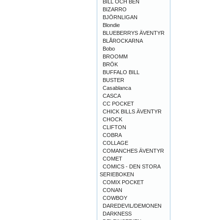
BILL OCH BEN
BIZARRO
BJÖRNLIGAN
Blondie
BLUEBERRYS ÄVENTYR
BLÅROCKARNA
Bobo
BROOMM
BRÖK
BUFFALO BILL
BUSTER
Casablanca
CASCA
CC POCKET
CHICK BILLS ÄVENTYR
CHOCK
CLIFTON
COBRA
COLLAGE
COMANCHES ÄVENTYR
COMET
COMICS - DEN STORA
SERIEBOKEN
COMIX POCKET
CONAN
COWBOY
DAREDEVIL/DEMONEN
DARKNESS