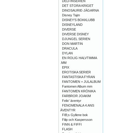
DELFINSERIEN
DET STORA KRIGET
DINOSAURIE-JÄGARNA
Disney Tajm
DISNEY'S BOKKLUBB
DISNEYLAND
DIVERSE
DIVERSE DISNEY
DJUNGEL SERIEN
DON MARTIN
DRACULA
DYLAN
EN ROLIG HALVTIMMA
.MM
EPIX
EROTISKA SERIER
FANTASTISKA FYRAN
FANTOMEN + JULALBUM
Fantomen Album mm
FANTOMEN KRÖNIKA
FARBROR JOAKIM
Felix' äventyr
FENOMENALA 4:ANS
ÄVENTYR
FIB;s Gyllene bok
Filip och Kaspersson
FINN & FIFFI
FLASH