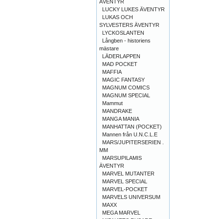
ÄVENTYR
LUCKY LUKES ÄVENTYR
LUKAS OCH
SYLVESTERS ÄVENTYR
LYCKOSLANTEN
Långben - historiens
mästare
LÄDERLAPPEN
MAD POCKET
MAFFIA
MAGIC FANTASY
MAGNUM COMICS
MAGNUM SPECIAL
Mammut
MANDRAKE
MANGA MANIA
MANHATTAN (POCKET)
Mannen från U.N.C.L.E
MARS/JUPITERSERIEN .
MM
MARSUPILAMIS
ÄVENTYR
MARVEL MUTANTER
MARVEL SPECIAL
MARVEL-POCKET
MARVELS UNIVERSUM
MAXX
MEGA MARVEL