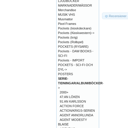
LJUDBÖCKER
MARKNADER/MÄSSOR
Merchandise
MUSIK VHS
Recensioner
Musmattor
Pixel Frames
Pockets (kioskdeckare)
Pockets (Kioskwestern)->
Pockets (krig)
Pockets (Rollspel)
POCKETS (RYSARE)
Pockets - DAW BOOKS -
SCI-FI
Pockets - IMPORT
POCKETS - SCI-FI OCH
DYL->
POSTERS
SERIE-
TIDNINGAR/ALBUM/BÖCKER
-
>
2000+
47:AN LÖKEN
91:AN KARLSSON
ACTION FORCE
ACTION/KRIGS-SERIEN
AGENT ANNORLUNDA
AGENT MODESTY
BLAISE