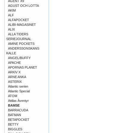
AGENT X9
AGUST OCH LOTTA
AKIM
ALF
ALFAPOCKET
ALIBI-MAGASINET
ALIX
ALLA TIDERS
SERIEJOURNAL
AMINE POCKETS
ANDERSSONSKANS
KALLE
ANGEL/BUFFY
APACHE
APORNAS PLANET
ARKIV X
ARNE ANKA
ASTERIX
Atlantic serien
Atlantic Special
ATOM
Attilas Äventyr
BAMSE
BARRACUDA
BATMAN
BETAPOCKET
BETTY
BIGGLES