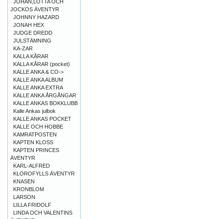
JOHAN,LOTTA OCH
JOCKOS ÄVENTYR
JOHNNY HAZARD
JONAH HEX
JUDGE DREDD
JULSTÄMNING
KA-ZAR
KALLA KÅRAR
KALLA KÅRAR (pocket)
KALLE ANKA & CO->
KALLE ANKA ALBUM
KALLE ANKA EXTRA
KALLE ANKA ÅRGÅNGAR
KALLE ANKAS BOKKLUBB
Kalle Ankas julbok
KALLE ANKAS POCKET
KALLE OCH HOBBE
KAMRATPOSTEN
KAPTEN KLOSS
KAPTEN PRINCES
ÄVENTYR
KARL-ALFRED
KLOROFYLLS ÄVENTYR
KNASEN
KRONBLOM
LARSON
LILLA FRIDOLF
LINDA OCH VALENTINS