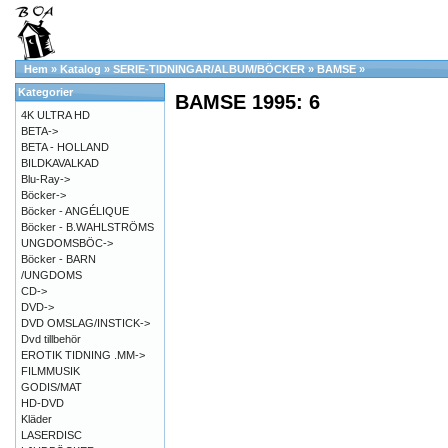
Hem
»
Katalog
»
SERIE-TIDNINGAR/ALBUM/BÖCKER
»
BAMSE
»
Kategorier
BAMSE 1995: 6
4K ULTRA HD
BETA->
BETA - HOLLAND
BILDKAVALKAD
Blu-Ray->
Böcker->
Böcker - ANGÉLIQUE
Böcker - B.WAHLSTRÖMS
UNGDOMSBÖC->
Böcker - BARN
/UNGDOMS
CD->
DVD->
DVD OMSLAG/INSTICK->
Dvd tillbehör
EROTIK TIDNING .MM->
FILMMUSIK
GODIS/MAT
HD-DVD
Kläder
LASERDISC