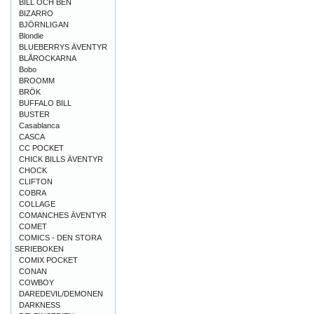
BILL OCH BEN
BIZARRO
BJÖRNLIGAN
Blondie
BLUEBERRYS ÄVENTYR
BLÅROCKARNA
Bobo
BROOMM
BRÖK
BUFFALO BILL
BUSTER
Casablanca
CASCA
CC POCKET
CHICK BILLS ÄVENTYR
CHOCK
CLIFTON
COBRA
COLLAGE
COMANCHES ÄVENTYR
COMET
COMICS - DEN STORA
SERIEBOKEN
COMIX POCKET
CONAN
COWBOY
DAREDEVIL/DEMONEN
DARKNESS