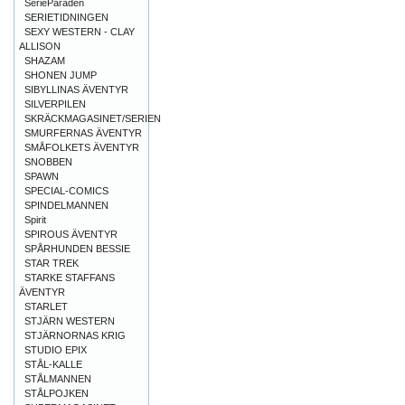
SerieParaden
SERIETIDNINGEN
SEXY WESTERN - CLAY
ALLISON
SHAZAM
SHONEN JUMP
SIBYLLINAS ÄVENTYR
SILVERPILEN
SKRÄCKMAGASINET/SERIEN
SMURFERNAS ÄVENTYR
SMÅFOLKETS ÄVENTYR
SNOBBEN
SPAWN
SPECIAL-COMICS
SPINDELMANNEN
Spirit
SPIROUS ÄVENTYR
SPÅRHUNDEN BESSIE
STAR TREK
STARKE STAFFANS
ÄVENTYR
STARLET
STJÄRN WESTERN
STJÄRNORNAS KRIG
STUDIO EPIX
STÅL-KALLE
STÅLMANNEN
STÅLPOJKEN