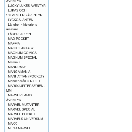
ÄVENTYR
LUCKY LUKES ÄVENTYR
LUKAS OCH
SYLVESTERS ÄVENTYR
LYCKOSLANTEN
Långben - historiens
mästare
LÄDERLAPPEN
MAD POCKET
MAFFIA
MAGIC FANTASY
MAGNUM COMICS
MAGNUM SPECIAL
Mammut
MANDRAKE
MANGA MANIA
MANHATTAN (POCKET)
Mannen från U.N.C.L.E
MARS/JUPITERSERIEN .
MM
MARSUPILAMIS
ÄVENTYR
MARVEL MUTANTER
MARVEL SPECIAL
MARVEL-POCKET
MARVELS UNIVERSUM
MAXX
MEGA MARVEL