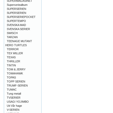
SUPERMAGASINET
Superseriealbum
SUPERSERIEN
SUPERSERIEN
SUPERSERIEPOCKET
SUPERTEMPO
SVENSKA MAD
SVENSKA SERIER
SWISCH
TARZAN
TEENAGE MUTANT
HERO TURTLES
TERROR
TEX WILLER
TEXAS
THRILLER
TINTIN
TOM & JERRY
TOMAHAWK
TOPAS
TOPP SERIEN
TRUMF-SERIEN
TUMAC
Tung metall
TVSERIER
USAGI YOJIMBO
Uti Vår hage
V-SERIEN