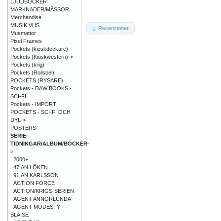
LJUDBÖCKER
MARKNADER/MÄSSOR
Merchandise
MUSIK VHS
Recensioner
Musmattor
Pixel Frames
Pockets (kioskdeckare)
Pockets (Kioskwestern)->
Pockets (krig)
Pockets (Rollspel)
POCKETS (RYSARE)
Pockets - DAW BOOKS -
SCI-FI
Pockets - IMPORT
POCKETS - SCI-FI OCH
DYL->
POSTERS
SERIE-
TIDNINGAR/ALBUM/BÖCKER
-
>
2000+
47:AN LÖKEN
91:AN KARLSSON
ACTION FORCE
ACTION/KRIGS-SERIEN
AGENT ANNORLUNDA
AGENT MODESTY
BLAISE