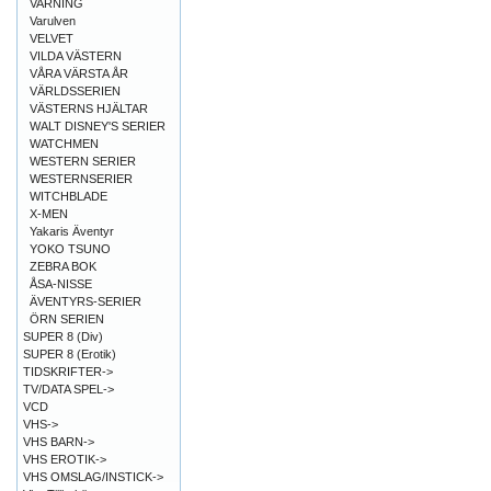
VARNING
Varulven
VELVET
VILDA VÄSTERN
VÅRA VÄRSTA ÅR
VÄRLDSSERIEN
VÄSTERNS HJÄLTAR
WALT DISNEY'S SERIER
WATCHMEN
WESTERN SERIER
WESTERNSERIER
WITCHBLADE
X-MEN
Yakaris Äventyr
YOKO TSUNO
ZEBRA BOK
ÅSA-NISSE
ÄVENTYRS-SERIER
ÖRN SERIEN
SUPER 8 (Div)
SUPER 8 (Erotik)
TIDSKRIFTER->
TV/DATA SPEL->
VCD
VHS->
VHS BARN->
VHS EROTIK->
VHS OMSLAG/INSTICK->