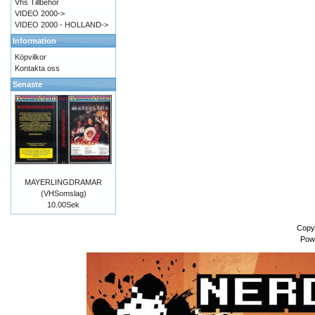
Vhs Tillbehör
VIDEO 2000->
VIDEO 2000 - HOLLAND->
Information
Köpvilkor
Kontakta oss
Senaste
MAYERLINGDRAMAR
(VHSomslag)
10.00Sek
Copy
Pow