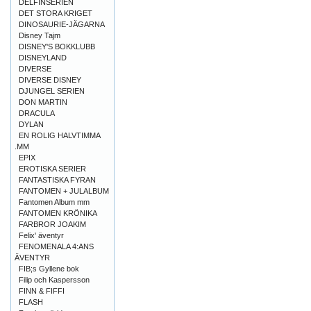
DELFINSERIEN
DET STORA KRIGET
DINOSAURIE-JÄGARNA
Disney Tajm
DISNEY'S BOKKLUBB
DISNEYLAND
DIVERSE
DIVERSE DISNEY
DJUNGEL SERIEN
DON MARTIN
DRACULA
DYLAN
EN ROLIG HALVTIMMA
.MM
EPIX
EROTISKA SERIER
FANTASTISKA FYRAN
FANTOMEN + JULALBUM
Fantomen Album mm
FANTOMEN KRÖNIKA
FARBROR JOAKIM
Felix' äventyr
FENOMENALA 4:ANS
ÄVENTYR
FIB;s Gyllene bok
Filip och Kaspersson
FINN & FIFFI
FLASH