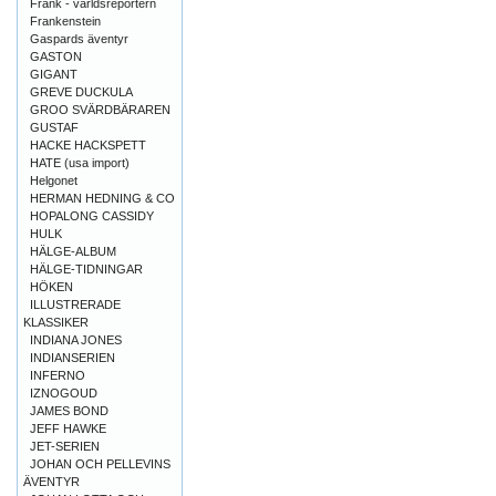
Frank - världsreportern
Frankenstein
Gaspards äventyr
GASTON
GIGANT
GREVE DUCKULA
GROO SVÄRDBÄRAREN
GUSTAF
HACKE HACKSPETT
HATE (usa import)
Helgonet
HERMAN HEDNING & CO
HOPALONG CASSIDY
HULK
HÄLGE-ALBUM
HÄLGE-TIDNINGAR
HÖKEN
ILLUSTRERADE
KLASSIKER
INDIANA JONES
INDIANSERIEN
INFERNO
IZNOGOUD
JAMES BOND
JEFF HAWKE
JET-SERIEN
JOHAN OCH PELLEVINS
ÄVENTYR