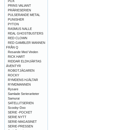
POX
PRINS VALIANT
PRÄRIESERIEN
PULSERANDE METAL
PUNISHER
PYTON
RASMUS NALLE
REAL GHOSTBUSTERS
RED CLOWN
RED GAMBLER MANNEN
FRÅN Q
Resande Med Vinden
RICK HART
RIDDAR ELDHJÄRTAS
ÄVENTYR
ROBOTJÄGAREN
ROCKY
RYMDENS HJÄLTAR
RYMDMANNEN
Rysare
Samlade Serierariteter
Samurai
SATELLITSERIEN
Scooby-Doo
SERIE -POCKET
SERIE NYTT
SERIE-MAGASINET
SERIE-PRESSEN