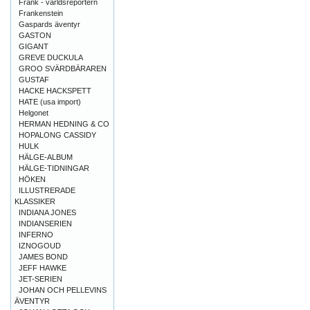
Frank - världsreportern
Frankenstein
Gaspards äventyr
GASTON
GIGANT
GREVE DUCKULA
GROO SVÄRDBÄRAREN
GUSTAF
HACKE HACKSPETT
HATE (usa import)
Helgonet
HERMAN HEDNING & CO
HOPALONG CASSIDY
HULK
HÄLGE-ALBUM
HÄLGE-TIDNINGAR
HÖKEN
ILLUSTRERADE
KLASSIKER
INDIANA JONES
INDIANSERIEN
INFERNO
IZNOGOUD
JAMES BOND
JEFF HAWKE
JET-SERIEN
JOHAN OCH PELLEVINS
ÄVENTYR