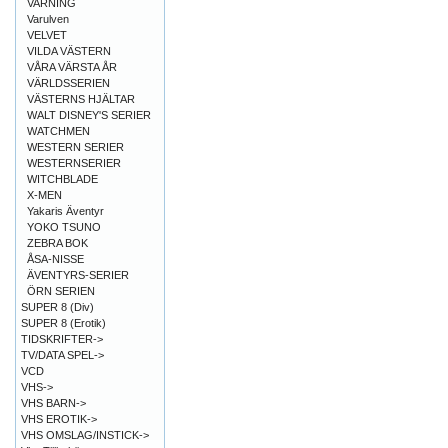
VARNING
Varulven
VELVET
VILDA VÄSTERN
VÅRA VÄRSTA ÅR
VÄRLDSSERIEN
VÄSTERNS HJÄLTAR
WALT DISNEY'S SERIER
WATCHMEN
WESTERN SERIER
WESTERNSERIER
WITCHBLADE
X-MEN
Yakaris Äventyr
YOKO TSUNO
ZEBRA BOK
ÅSA-NISSE
ÄVENTYRS-SERIER
ÖRN SERIEN
SUPER 8 (Div)
SUPER 8 (Erotik)
TIDSKRIFTER->
TV/DATA SPEL->
VCD
VHS->
VHS BARN->
VHS EROTIK->
VHS OMSLAG/INSTICK->