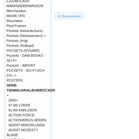
LJUDBÖCKER
MARKNADER/MÄSSOR
Merchandise
MUSIK VHS
Recensioner
Musmattor
Pixel Frames
Pockets (kioskdeckare)
Pockets (Kioskwestern)->
Pockets (krig)
Pockets (Rollspel)
POCKETS (RYSARE)
Pockets - DAW BOOKS -
SCI-FI
Pockets - IMPORT
POCKETS - SCI-FI OCH
DYL->
POSTERS
SERIE-
TIDNINGAR/ALBUM/BÖCKER
-
>
2000+
47:AN LÖKEN
91:AN KARLSSON
ACTION FORCE
ACTION/KRIGS-SERIEN
AGENT ANNORLUNDA
AGENT MODESTY
BLAISE