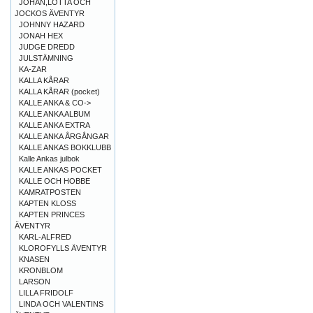
JOHAN,LOTTA OCH
JOCKOS ÄVENTYR
JOHNNY HAZARD
JONAH HEX
JUDGE DREDD
JULSTÄMNING
KA-ZAR
KALLA KÅRAR
KALLA KÅRAR (pocket)
KALLE ANKA & CO->
KALLE ANKA ALBUM
KALLE ANKA EXTRA
KALLE ANKA ÅRGÅNGAR
KALLE ANKAS BOKKLUBB
Kalle Ankas julbok
KALLE ANKAS POCKET
KALLE OCH HOBBE
KAMRATPOSTEN
KAPTEN KLOSS
KAPTEN PRINCES
ÄVENTYR
KARL-ALFRED
KLOROFYLLS ÄVENTYR
KNASEN
KRONBLOM
LARSON
LILLA FRIDOLF
LINDA OCH VALENTINS