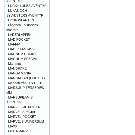
ÄVENTYR
LUCKY LUKES ÄVENTYR
LUKAS OCH
SYLVESTERS ÄVENTYR
LYCKOSLANTEN
Långben - historiens
mästare
LÄDERLAPPEN
MAD POCKET
MAFFIA
MAGIC FANTASY
MAGNUM COMICS
MAGNUM SPECIAL
Mammut
MANDRAKE
MANGA MANIA
MANHATTAN (POCKET)
Mannen från U.N.C.L.E
MARS/JUPITERSERIEN .
MM
MARSUPILAMIS
ÄVENTYR
MARVEL MUTANTER
MARVEL SPECIAL
MARVEL-POCKET
MARVELS UNIVERSUM
MAXX
MEGA MARVEL