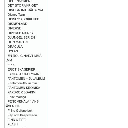
DELFINSERIEN
DET STORA KRIGET
DINOSAURIE-JÄGARNA
Disney Tajm
DISNEY'S BOKKLUBB
DISNEYLAND
DIVERSE
DIVERSE DISNEY
DJUNGEL SERIEN
DON MARTIN
DRACULA
DYLAN
EN ROLIG HALVTIMMA
.MM
EPIX
EROTISKA SERIER
FANTASTISKA FYRAN
FANTOMEN + JULALBUM
Fantomen Album mm
FANTOMEN KRÖNIKA
FARBROR JOAKIM
Felix' äventyr
FENOMENALA 4:ANS
ÄVENTYR
FIB;s Gyllene bok
Filip och Kaspersson
FINN & FIFFI
FLASH