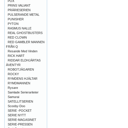
POX
PRINS VALIANT
PRÄRIESERIEN
PULSERANDE METAL
PUNISHER
PYTON
RASMUS NALLE
REAL GHOSTBUSTERS
RED CLOWN
RED GAMBLER MANNEN
FRÅN Q
Resande Med Vinden
RICK HART
RIDDAR ELDHJÄRTAS
ÄVENTYR
ROBOTJÄGAREN
ROCKY
RYMDENS HJÄLTAR
RYMDMANNEN
Rysare
Samlade Serierariteter
Samurai
SATELLITSERIEN
Scooby-Doo
SERIE -POCKET
SERIE NYTT
SERIE-MAGASINET
SERIE-PRESSEN