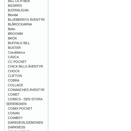
BILL OCH BEN
BIZARRO
BJÖRNLIGAN
Blondie
BLUEBERRYS ÄVENTYR
BLÅROCKARNA
Bobo
BROOMM
BRÖK
BUFFALO BILL
BUSTER
Casablanca
CASCA
CC POCKET
CHICK BILLS ÄVENTYR
CHOCK
CLIFTON
COBRA
COLLAGE
COMANCHES ÄVENTYR
COMET
COMICS - DEN STORA
SERIEBOKEN
COMIX POCKET
CONAN
COWBOY
DAREDEVIL/DEMONEN
DARKNESS