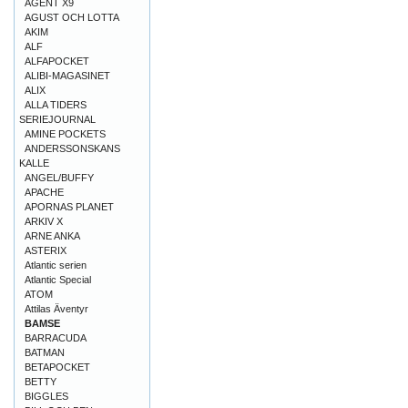
AGENT X9
AGUST OCH LOTTA
AKIM
ALF
ALFAPOCKET
ALIBI-MAGASINET
ALIX
ALLA TIDERS
SERIEJOURNAL
AMINE POCKETS
ANDERSSONSKANS
KALLE
ANGEL/BUFFY
APACHE
APORNAS PLANET
ARKIV X
ARNE ANKA
ASTERIX
Atlantic serien
Atlantic Special
ATOM
Attilas Äventyr
BAMSE
BARRACUDA
BATMAN
BETAPOCKET
BETTY
BIGGLES