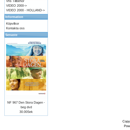
Vhs Tillbehör
VIDEO 2000->
VIDEO 2000 - HOLLAND->
Information
Köpvilkor
Kontakta oss
Senaste
NF 967 Den Stora Dagen -
beg dvd
30.00Sek
Copy
Pow