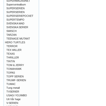
SUPERMAGASINET
Superseriealbum
SUPERSERIEN
SUPERSERIEN
SUPERSERIEPOCKET
SUPERTEMPO
SVENSKA MAD
SVENSKA SERIER
SWISCH
TARZAN
TEENAGE MUTANT
HERO TURTLES
TERROR
TEX WILLER
TEXAS
THRILLER
TINTIN
TOM & JERRY
TOMAHAWK
TOPAS
TOPP SERIEN
TRUMF-SERIEN
TUMAC
Tung metall
TVSERIER
USAGI YOJIMBO
Uti Vår hage
V-SERIEN