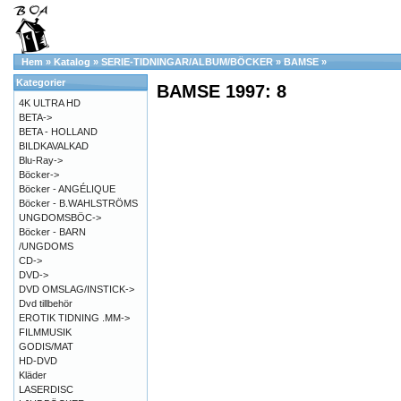
Hem
»
Katalog
»
SERIE-TIDNINGAR/ALBUM/BÖCKER
»
BAMSE
»
Kategorier
BAMSE 1997: 8
4K ULTRA HD
BETA->
BETA - HOLLAND
BILDKAVALKAD
Blu-Ray->
Böcker->
Böcker - ANGÉLIQUE
Böcker - B.WAHLSTRÖMS
UNGDOMSBÖC->
Böcker - BARN
/UNGDOMS
CD->
DVD->
DVD OMSLAG/INSTICK->
Dvd tillbehör
EROTIK TIDNING .MM->
FILMMUSIK
GODIS/MAT
HD-DVD
Kläder
LASERDISC