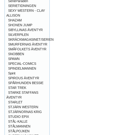
SerieParaden
SERIETIDNINGEN
SEXY WESTERN - CLAY
ALLISON
SHAZAM
SHONEN JUMP
SIBYLLINAS ÄVENTYR
SILVERPILEN
SKRÄCKMAGASINET/SERIEN
SMURFERNAS ÄVENTYR
SMÅFOLKETS ÄVENTYR
SNOBBEN
SPAWN
SPECIAL-COMICS
SPINDELMANNEN
Spirit
SPIROUS ÄVENTYR
SPÅRHUNDEN BESSIE
STAR TREK
STARKE STAFFANS
ÄVENTYR
STARLET
STJÄRN WESTERN
STJÄRNORNAS KRIG
STUDIO EPIX
STÅL-KALLE
STÅLMANNEN
STÅLPOJKEN