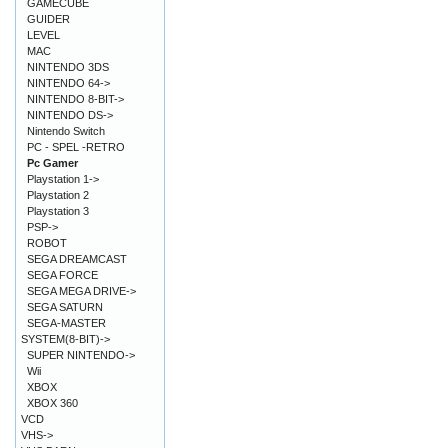
GAMECUBE
GUIDER
LEVEL
MAC
NINTENDO 3DS
NINTENDO 64->
NINTENDO 8-BIT->
NINTENDO DS->
Nintendo Switch
PC - SPEL -RETRO
Pc Gamer
Playstation 1->
Playstation 2
Playstation 3
PSP->
ROBOT
SEGA DREAMCAST
SEGA FORCE
SEGA MEGA DRIVE->
SEGA SATURN
SEGA-MASTER
SYSTEM(8-BIT)->
SUPER NINTENDO->
Wii
XBOX
XBOX 360
VCD
VHS->