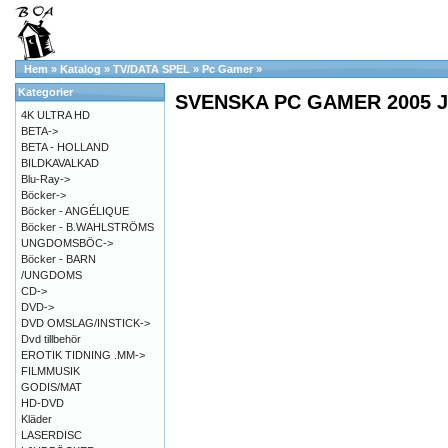
Hem
»
Katalog
»
TV/DATA SPEL
»
Pc Gamer
»
Kategorier
SVENSKA PC GAMER 2005 
4K ULTRA HD
BETA->
BETA - HOLLAND
BILDKAVALKAD
Blu-Ray->
Böcker->
Böcker - ANGÉLIQUE
Böcker - B.WAHLSTRÖMS
UNGDOMSBÖC->
Böcker - BARN
/UNGDOMS
CD->
DVD->
DVD OMSLAG/INSTICK->
Dvd tillbehör
EROTIK TIDNING .MM->
FILMMUSIK
GODIS/MAT
HD-DVD
Kläder
LASERDISC