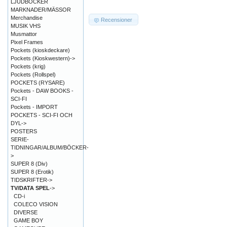
LJUDBÖCKER
MARKNADER/MÄSSOR
Merchandise
Recensioner
MUSIK VHS
Musmattor
Pixel Frames
Pockets (kioskdeckare)
Pockets (Kioskwestern)->
Pockets (krig)
Pockets (Rollspel)
POCKETS (RYSARE)
Pockets - DAW BOOKS -
SCI-FI
Pockets - IMPORT
POCKETS - SCI-FI OCH
DYL->
POSTERS
SERIE-
TIDNINGAR/ALBUM/BÖCKER-
>
SUPER 8 (Div)
SUPER 8 (Erotik)
TIDSKRIFTER->
TV/DATA SPEL
->
CD-i
COLECO VISION
DIVERSE
GAME BOY