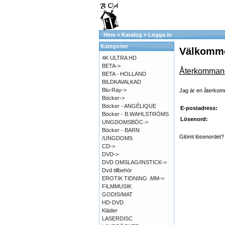
Hem
»
Katalog
»
Logga in
Kategorier
Välkommen
4K ULTRA HD
BETA->
Återkomman
BETA - HOLLAND
BILDKAVALKAD
Blu-Ray->
Jag är en återko
Böcker->
Böcker - ANGÉLIQUE
E-postadress:
Böcker - B.WAHLSTRÖMS
Lösenord:
UNGDOMSBÖC->
Böcker - BARN
Glömt lösenordet? 
/UNGDOMS
CD->
DVD->
DVD OMSLAG/INSTICK->
Dvd tillbehör
EROTIK TIDNING .MM->
FILMMUSIK
GODIS/MAT
HD-DVD
Kläder
LASERDISC