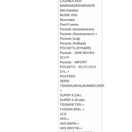
LJUDBÖCKER
MARKNADER/MÄSSOR
Merchandise
MUSIK VHS
Musmattor
Pixel Frames
Pockets (kioskdeckare)
Pockets (Kioskwestern)->
Pockets (krig)
Pockets (Rollspel)
POCKETS (RYSARE)
Pockets - DAW BOOKS -
SCI-FI
Pockets - IMPORT
POCKETS - SCI-FI OCH
DYL->
POSTERS
SERIE-
TIDNINGAR/ALBUM/BÖCKER-
>
SUPER 8 (Div)
SUPER 8 (Erotik)
TIDSKRIFTER->
TV/DATA SPEL->
VCD
VHS->
VHS BARN->
VHS EROTIK->