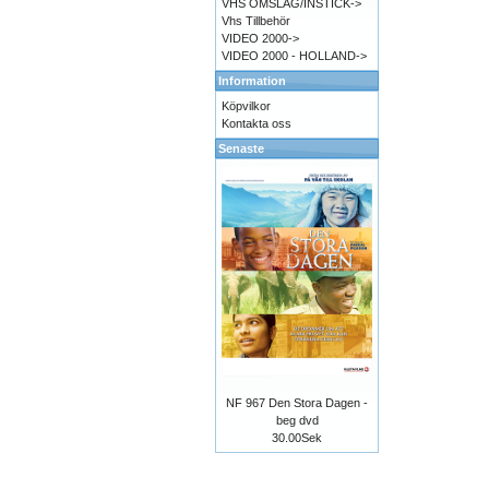
VHS OMSLAG/INSTICK->
Vhs Tillbehör
VIDEO 2000->
VIDEO 2000 - HOLLAND->
Information
Köpvilkor
Kontakta oss
Senaste
NF 967 Den Stora Dagen -
beg dvd
30.00Sek