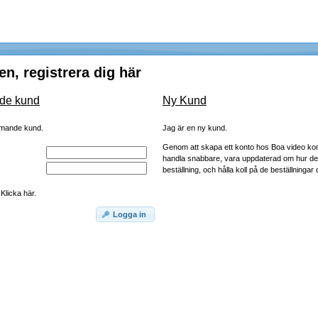
, registrera dig här
de kund
Ny Kund
mmande kund.
Jag är en ny kund.
Genom att skapa ett konto hos Boa video ko
handla snabbare, vara uppdaterad om hur de
beställning, och hålla koll på de beställningar d
Klicka här.
Logga in