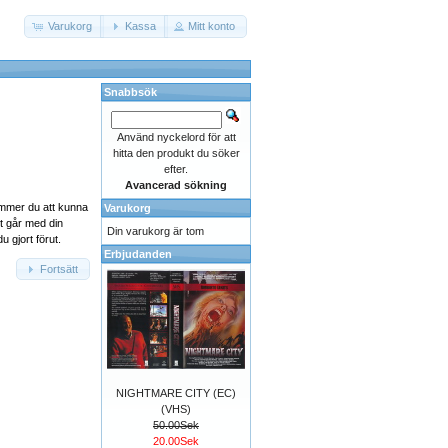
Varukorg
Kassa
Mitt konto
Snabbsök
Använd nyckelord för att
hitta den produkt du söker
efter.
Avancerad sökning
mmer du att kunna
Varukorg
t går med din
Din varukorg är tom
u gjort förut.
Erbjudanden
Fortsätt
NIGHTMARE CITY (EC)
(VHS)
50.00Sek
20.00Sek