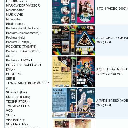
LJUDBÖCKER
MARKNADER/MÄSSOR
8 TO 4 (VIDEO 2000)
Merchandise
MUSIK VHS
Musmattor
Pixel Frames
Pockets (kioskdeckare)
Pockets (Kioskwestern)->
Pockets (krig)
A FORCE OF ONE (V
Pockets (Rollspel)
2000) HOL
POCKETS (RYSARE)
Pockets - DAW BOOKS -
SCI-FI
Pockets - IMPORT
POCKETS - SCI-FI OCH
A QUIET DAY IN BEL
DYL->
(VIDEO 2000) HOL
POSTERS
SERIE-
TIDNINGAR/ALBUM/BÖCKER-
>
SUPER 8 (Div)
SUPER 8 (Erotik)
A RARE BREED (VID
TIDSKRIFTER->
2000) HOL
TV/DATA SPEL->
VCD
VHS->
VHS BARN->
VHS EROTIK->