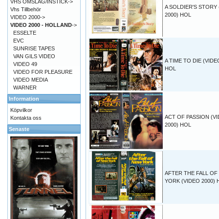
VHS OMSLAG/INSTICK->
A SOLDIER'S STORY 
Vhs Tillbehör
2000) HOL
VIDEO 2000->
VIDEO 2000 - HOLLAND
->
ESSELTE
EVC
SUNRISE TAPES
VAN GILS VIDEO
A TIME TO DIE (VIDE
VIDEO 49
HOL
VIDEO FOR PLEASURE
VIDEO MEDIA
WARNER
Information
Köpvilkor
ACT OF PASSION (V
Kontakta oss
2000) HOL
Senaste
AFTER THE FALL OF
YORK (VIDEO 2000) 