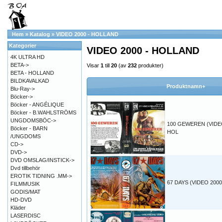
Hem
»
Katalog
»
VIDEO 2000 - HOLLAND
Kategorier
VIDEO 2000 - HOLLAND
4K ULTRA HD
BETA->
Visar
1
till
20
(av
232
produkter)
BETA - HOLLAND
BILDKAVALKAD
Produktnamn+
Blu-Ray->
Böcker->
Böcker - ANGÉLIQUE
Böcker - B.WAHLSTRÖMS
UNGDOMSBÖC->
100 GEWEREN (VIDE
Böcker - BARN
HOL
/UNGDOMS
CD->
DVD->
DVD OMSLAG/INSTICK->
Dvd tillbehör
EROTIK TIDNING .MM->
67 DAYS (VIDEO 200
FILMMUSIK
GODIS/MAT
HD-DVD
Kläder
LASERDISC