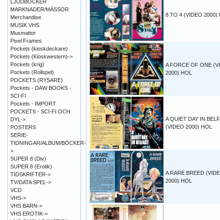
LJUDBÖCKER
MARKNADER/MÄSSOR
8 TO 4 (VIDEO 2000)
Merchandise
MUSIK VHS
Musmattor
Pixel Frames
Pockets (kioskdeckare)
Pockets (Kioskwestern)->
Pockets (krig)
A FORCE OF ONE (V
Pockets (Rollspel)
2000) HOL
POCKETS (RYSARE)
Pockets - DAW BOOKS -
SCI-FI
Pockets - IMPORT
POCKETS - SCI-FI OCH
A QUIET DAY IN BEL
DYL->
(VIDEO 2000) HOL
POSTERS
SERIE-
TIDNINGAR/ALBUM/BÖCKER-
>
SUPER 8 (Div)
SUPER 8 (Erotik)
A RARE BREED (VID
TIDSKRIFTER->
2000) HOL
TV/DATA SPEL->
VCD
VHS->
VHS BARN->
VHS EROTIK->