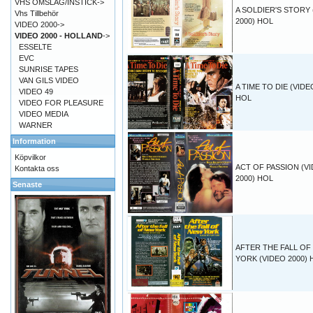
VHS OMSLAG/INSTICK->
A SOLDIER'S STORY 
Vhs Tillbehör
2000) HOL
VIDEO 2000->
VIDEO 2000 - HOLLAND
->
ESSELTE
EVC
SUNRISE TAPES
VAN GILS VIDEO
A TIME TO DIE (VIDE
VIDEO 49
HOL
VIDEO FOR PLEASURE
VIDEO MEDIA
WARNER
Information
Köpvilkor
ACT OF PASSION (V
Kontakta oss
2000) HOL
Senaste
AFTER THE FALL OF
YORK (VIDEO 2000) 