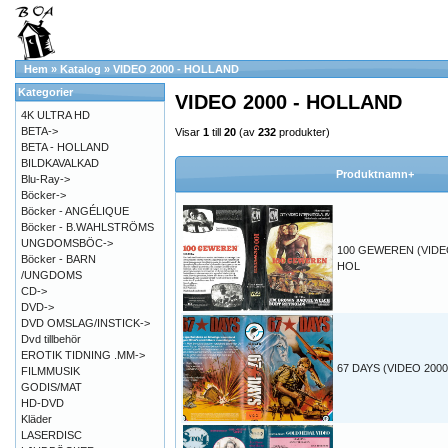
Hem
»
Katalog
»
VIDEO 2000 - HOLLAND
Kategorier
VIDEO 2000 - HOLLAND
4K ULTRA HD
BETA->
Visar
1
till
20
(av
232
produkter)
BETA - HOLLAND
BILDKAVALKAD
Produktnamn+
Blu-Ray->
Böcker->
Böcker - ANGÉLIQUE
Böcker - B.WAHLSTRÖMS
UNGDOMSBÖC->
100 GEWEREN (VIDE
Böcker - BARN
HOL
/UNGDOMS
CD->
DVD->
DVD OMSLAG/INSTICK->
Dvd tillbehör
EROTIK TIDNING .MM->
67 DAYS (VIDEO 200
FILMMUSIK
GODIS/MAT
HD-DVD
Kläder
LASERDISC