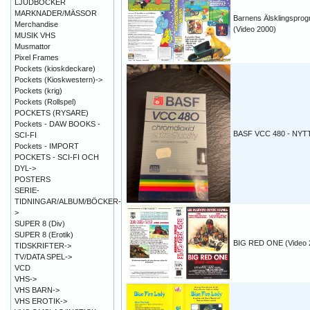
LJUDBÖCKER
MARKNADER/MÄSSOR
Barnens Älsklingspro
Merchandise
(Video 2000)
MUSIK VHS
Musmattor
Pixel Frames
Pockets (kioskdeckare)
Pockets (Kioskwestern)->
Pockets (krig)
Pockets (Rollspel)
POCKETS (RYSARE)
Pockets - DAW BOOKS -
BASF VCC 480 - NYT
SCI-FI
Pockets - IMPORT
POCKETS - SCI-FI OCH
DYL->
POSTERS
SERIE-
TIDNINGAR/ALBUM/BÖCKER-
>
SUPER 8 (Div)
SUPER 8 (Erotik)
BIG RED ONE (Video 
TIDSKRIFTER->
TV/DATA SPEL->
VCD
VHS->
VHS BARN->
VHS EROTIK->