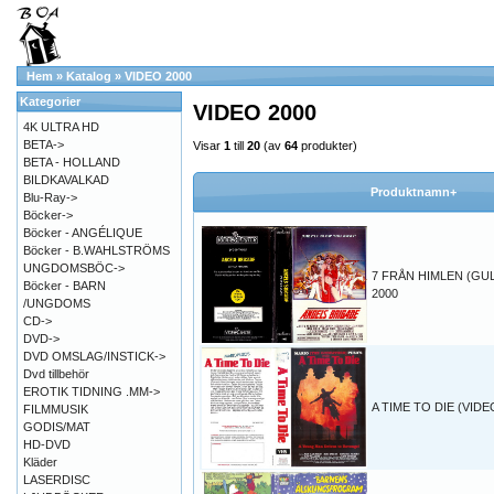
Hem
»
Katalog
»
VIDEO 2000
Kategorier
VIDEO 2000
4K ULTRA HD
BETA->
Visar
1
till
20
(av
64
produkter)
BETA - HOLLAND
BILDKAVALKAD
Produktnamn+
Blu-Ray->
Böcker->
Böcker - ANGÉLIQUE
Böcker - B.WAHLSTRÖMS
UNGDOMSBÖC->
7 FRÅN HIMLEN (GUL)
Böcker - BARN
2000
/UNGDOMS
CD->
DVD->
DVD OMSLAG/INSTICK->
Dvd tillbehör
EROTIK TIDNING .MM->
A TIME TO DIE (VIDE
FILMMUSIK
GODIS/MAT
HD-DVD
Kläder
LASERDISC