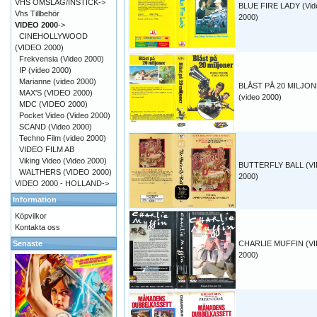
VHS OMSLAG/INSTICK->
BLUE FIRE LADY (Vid
Vhs Tillbehör
2000)
VIDEO 2000
->
CINEHOLLYWOOD
(VIDEO 2000)
Frekvensia (Video 2000)
IP (video 2000)
Marianne (video 2000)
BLÅST PÅ 20 MILJO
MAX'S (VIDEO 2000)
(video 2000)
MDC (VIDEO 2000)
Pocket Video (Video 2000)
SCAND (Video 2000)
Techno Film (video 2000)
VIDEO FILM AB
Viking Video (Video 2000)
BUTTERFLY BALL (V
WALTHERS (VIDEO 2000)
2000)
VIDEO 2000 - HOLLAND->
Information
Köpvilkor
Kontakta oss
Senaste
CHARLIE MUFFIN (V
2000)