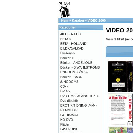
Hem
»
Katalog
»
VIDEO 2000
Kategorier
VIDEO 20
4K ULTRA HD
BETA->
Visar
1
till
20
(av
6
BETA - HOLLAND
BILDKAVALKAD
Blu-Ray->
Böcker->
Böcker - ANGÉLIQUE
Böcker - B.WAHLSTRÖMS
UNGDOMSBÖC->
Böcker - BARN
/UNGDOMS
CD->
DVD->
DVD OMSLAG/INSTICK->
Dvd tillbehör
EROTIK TIDNING .MM->
FILMMUSIK
GODIS/MAT
HD-DVD
Kläder
LASERDISC