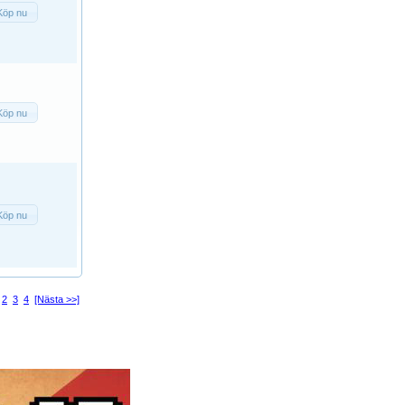
Köp nu
Köp nu
Köp nu
2
3
4
[Nästa >>]