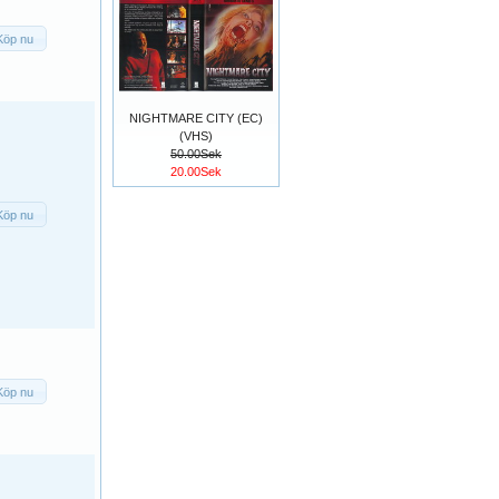
Köp nu
NIGHTMARE CITY (EC)
(VHS)
50.00Sek
20.00Sek
Köp nu
Köp nu