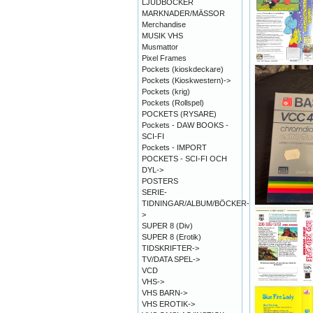
LJUDBÖCKER
MARKNADER/MÄSSOR
Merchandise
MUSIK VHS
Musmattor
Pixel Frames
Pockets (kioskdeckare)
Pockets (Kioskwestern)->
Pockets (krig)
Pockets (Rollspel)
POCKETS (RYSARE)
Pockets - DAW BOOKS -
SCI-FI
Pockets - IMPORT
POCKETS - SCI-FI OCH
DYL->
POSTERS
SERIE-
TIDNINGAR/ALBUM/BÖCKER-
>
SUPER 8 (Div)
SUPER 8 (Erotik)
TIDSKRIFTER->
TV/DATA SPEL->
VCD
VHS->
VHS BARN->
VHS EROTIK->