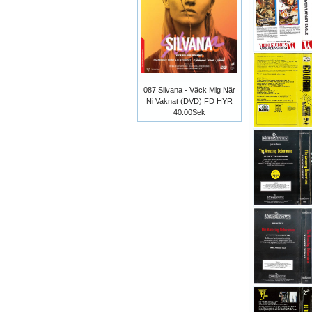
087 Silvana - Väck Mig När
Ni Vaknat (DVD) FD HYR
40.00Sek