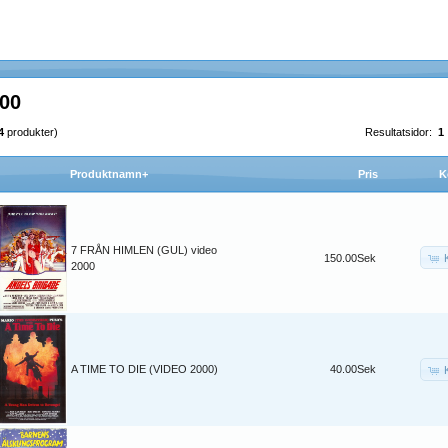
00
4
produkter)
Resultatsidor:
1
Produktnamn+
Pris
K
7 FRÅN HIMLEN (GUL) video
150.00Sek
2000
A TIME TO DIE (VIDEO 2000)
40.00Sek