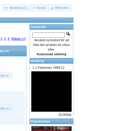
Varukorg (1)
Kassa
Mitt konto
Snabbsök
2
3
4
[Nästa >>]
Använd nyckelord för att
hitta den produkt du söker
efter.
öp nu
Avancerad sökning
Varukorg
1 x
Fantomen 1999:12
Köp nu
Köp nu
15.00Sek
Erbjudanden