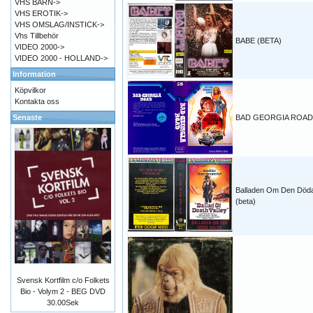
VHS BARN->
VHS EROTIK->
VHS OMSLAG/INSTICK->
Vhs Tillbehör
BABE (BETA)
VIDEO 2000->
VIDEO 2000 - HOLLAND->
Information
Köpvilkor
Kontakta oss
Senaste
BAD GEORGIA ROAD 
Balladen Om Den Död
(beta)
Svensk Kortfilm c/o Folkets
Bio - Volym 2 - BEG DVD
30.00Sek