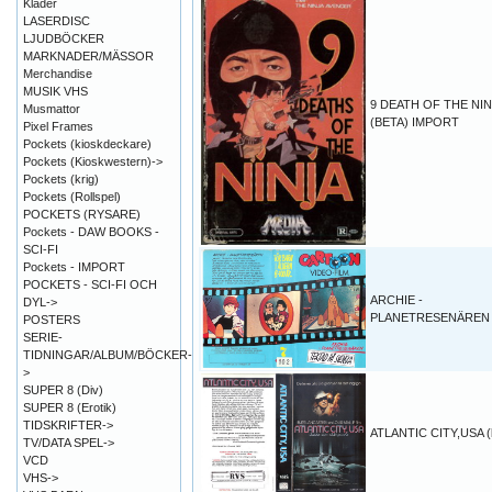
Kläder
LASERDISC
LJUDBÖCKER
MARKNADER/MÄSSOR
Merchandise
MUSIK VHS
9 DEATH OF THE NIN
Musmattor
(BETA) IMPORT
Pixel Frames
Pockets (kioskdeckare)
Pockets (Kioskwestern)->
Pockets (krig)
Pockets (Rollspel)
POCKETS (RYSARE)
Pockets - DAW BOOKS -
SCI-FI
Pockets - IMPORT
POCKETS - SCI-FI OCH
ARCHIE -
DYL->
PLANETRESENÄREN (
POSTERS
SERIE-
TIDNINGAR/ALBUM/BÖCKER-
>
SUPER 8 (Div)
SUPER 8 (Erotik)
TIDSKRIFTER->
ATLANTIC CITY,USA (
TV/DATA SPEL->
VCD
VHS->