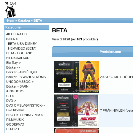
Hem
»
Katalog
»
BETA
Kategorier
BETA
4K ULTRA HD
BETA
->
Visar
1
till
20
(av
163
produkter)
BETA-USA-DISNEY
HEMVIDEO (BETA)
Produktnamn+
BETA - HOLLAND
BILDKAVALKAD
Blu-Ray->
Böcker->
Böcker - ANGÉLIQUE
Böcker - B.WAHLSTRÖMS
20 STEG MOT DÖDEN 
UNGDOMSBÖC->
Böcker - BARN
/UNGDOMS
CD->
DVD->
DVD OMSLAG/INSTICK->
Dvd tillbehör
7 FRÅN HIMLEN (beta
EROTIK TIDNING .MM->
FILMMUSIK
GODIS/MAT
HD-DVD