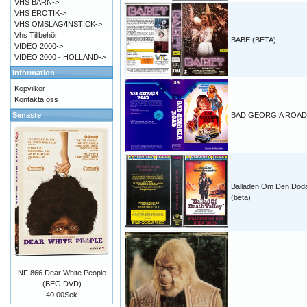
VHS BARN->
VHS EROTIK->
VHS OMSLAG/INSTICK->
Vhs Tillbehör
BABE (BETA)
VIDEO 2000->
VIDEO 2000 - HOLLAND->
Information
Köpvilkor
Kontakta oss
Senaste
BAD GEORGIA ROAD 
Balladen Om Den Död
(beta)
NF 866 Dear White People
(BEG DVD)
40.00Sek