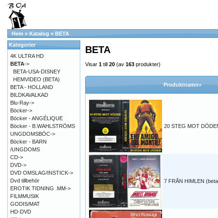
Hem
»
Katalog
»
BETA
Kategorier
BETA
4K ULTRA HD
BETA
->
Visar
1
till
20
(av
163
produkter)
BETA-USA-DISNEY
HEMVIDEO (BETA)
Produktnamn+
BETA - HOLLAND
BILDKAVALKAD
Blu-Ray->
Böcker->
Böcker - ANGÉLIQUE
Böcker - B.WAHLSTRÖMS
20 STEG MOT DÖDEN 
UNGDOMSBÖC->
Böcker - BARN
/UNGDOMS
CD->
DVD->
DVD OMSLAG/INSTICK->
Dvd tillbehör
7 FRÅN HIMLEN (beta
EROTIK TIDNING .MM->
FILMMUSIK
GODIS/MAT
HD-DVD