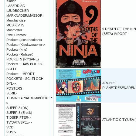
Kläder
LASERDISC
LJUDBÖCKER
MARKNADER/MÄSSOR
Merchandise
MUSIK VHS
9 DEATH OF THE NIN
Musmattor
(BETA) IMPORT
Pixel Frames
Pockets (kioskdeckare)
Pockets (Kioskwestern)->
Pockets (krig)
Pockets (Rollspel)
POCKETS (RYSARE)
Pockets - DAW BOOKS -
SCI-FI
Pockets - IMPORT
POCKETS - SCI-FI OCH
ARCHIE -
DYL->
PLANETRESENÄREN (
POSTERS
SERIE-
TIDNINGAR/ALBUM/BÖCKER-
>
SUPER 8 (Div)
SUPER 8 (Erotik)
TIDSKRIFTER->
ATLANTIC CITY,USA (
TV/DATA SPEL->
VCD
VHS->