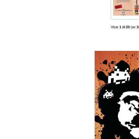
Visar
1
till
20
(av
1