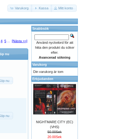
Varukorg
Kassa
Mitt konto
Snabbsök
4
5
...
[Nästa >>]
Använd nyckelord för att
hitta den produkt du söker
efter.
öp nu
Avancerad sökning
Varukorg
Din varukorg är tom
Erbjudanden
Köp nu
Köp nu
NIGHTMARE CITY (EC)
(VHS)
50.00Sek
20.00Sek