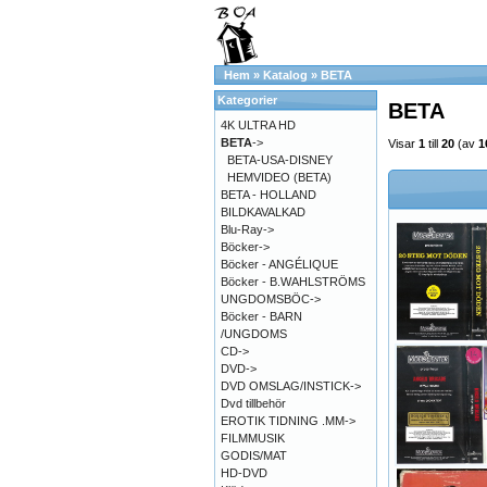
Hem
»
Katalog
»
BETA
Kategorier
BETA
4K ULTRA HD
BETA
->
Visar
1
till
20
(av
1
BETA-USA-DISNEY
HEMVIDEO (BETA)
BETA - HOLLAND
BILDKAVALKAD
Blu-Ray->
Böcker->
Böcker - ANGÉLIQUE
Böcker - B.WAHLSTRÖMS
UNGDOMSBÖC->
Böcker - BARN
/UNGDOMS
CD->
DVD->
DVD OMSLAG/INSTICK->
Dvd tillbehör
EROTIK TIDNING .MM->
FILMMUSIK
GODIS/MAT
HD-DVD