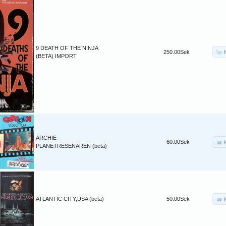
9 DEATH OF THE NINJA
250.00Sek
(BETA) IMPORT
ARCHIE -
60.00Sek
PLANETRESENÄREN (beta)
ATLANTIC CITY,USA (beta)
50.00Sek