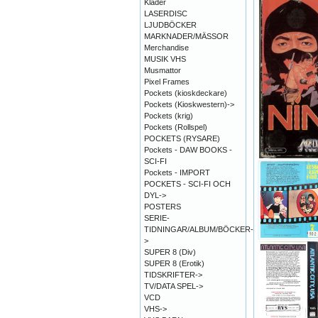
Kläder
LASERDISC
LJUDBÖCKER
MARKNADER/MÄSSOR
Merchandise
MUSIK VHS
Musmattor
Pixel Frames
Pockets (kioskdeckare)
Pockets (Kioskwestern)->
Pockets (krig)
Pockets (Rollspel)
POCKETS (RYSARE)
Pockets - DAW BOOKS -
SCI-FI
Pockets - IMPORT
POCKETS - SCI-FI OCH
DYL->
POSTERS
SERIE-
TIDNINGAR/ALBUM/BÖCKER-
>
SUPER 8 (Div)
SUPER 8 (Erotik)
TIDSKRIFTER->
TV/DATA SPEL->
VCD
VHS->