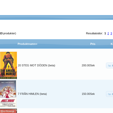
63
produkter)
Resultatsidor:
1
2
3
Produktnamn+
Pris
K
20 STEG MOT DÖDEN (beta)
200.00Sek
7 FRÅN HIMLEN (beta)
150.00Sek