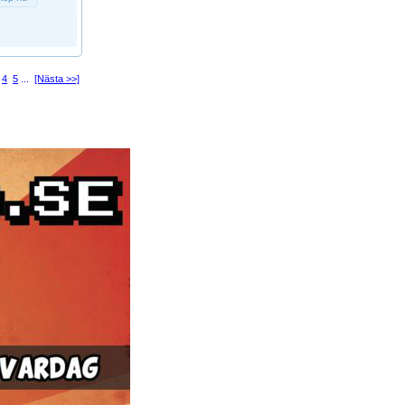
4
5
...
[Nästa >>]