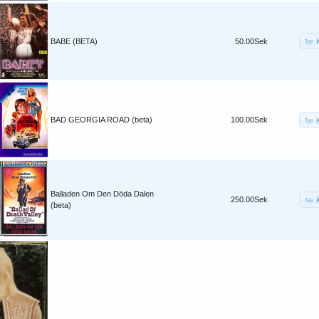
BABE (BETA)
50.00Sek
BAD GEORGIA ROAD (beta)
100.00Sek
Balladen Om Den Döda Dalen
250.00Sek
(beta)