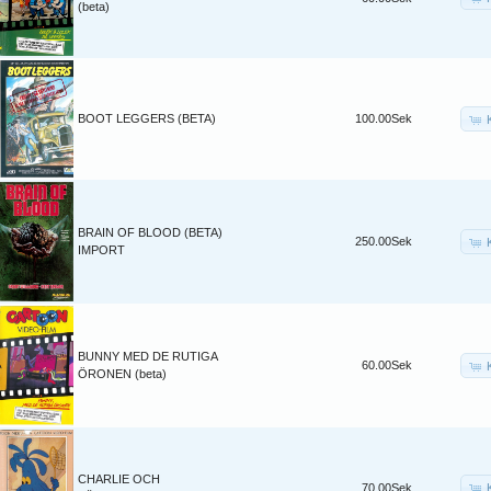
(beta)
BOOT LEGGERS (BETA)
100.00Sek
BRAIN OF BLOOD (BETA)
250.00Sek
IMPORT
BUNNY MED DE RUTIGA
60.00Sek
ÖRONEN (beta)
CHARLIE OCH
70.00Sek