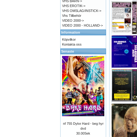
VHS BARN->
VHS EROTIK->
VHS OMSLAG/INSTICK->
Vhs Tillbehör
VIDEO 2000->
VIDEO 2000 - HOLLAND->
Information
Köpvilkor
Kontakta oss
Senaste
nf 755 Dyke Hard - beg hyr
dvd
30.00Sek