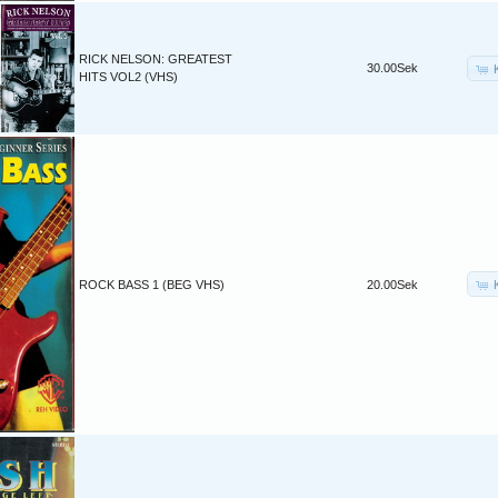
RICK NELSON: GREATEST
30.00Sek
HITS VOL2 (VHS)
ROCK BASS 1 (BEG VHS)
20.00Sek