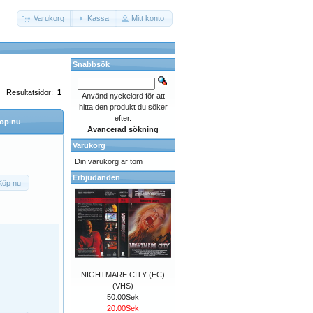
Varukorg
Kassa
Mitt konto
Snabbsök
Resultatsidor:
1
Använd nyckelord för att
hitta den produkt du söker
efter.
öp nu
Avancerad sökning
Varukorg
Din varukorg är tom
Erbjudanden
Köp nu
NIGHTMARE CITY (EC)
(VHS)
50.00Sek
20.00Sek