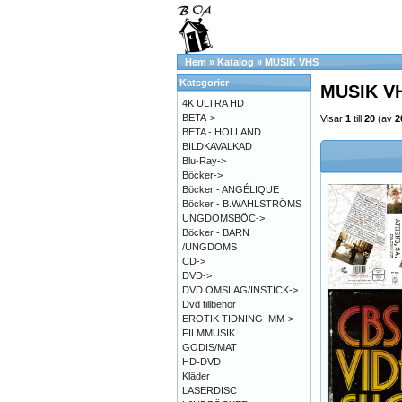
Hem
»
Katalog
»
MUSIK VHS
Kategorier
MUSIK V
4K ULTRA HD
BETA->
Visar
1
till
20
(av
2
BETA - HOLLAND
BILDKAVALKAD
Blu-Ray->
Böcker->
Böcker - ANGÉLIQUE
Böcker - B.WAHLSTRÖMS
UNGDOMSBÖC->
Böcker - BARN
/UNGDOMS
CD->
DVD->
DVD OMSLAG/INSTICK->
Dvd tillbehör
EROTIK TIDNING .MM->
FILMMUSIK
GODIS/MAT
HD-DVD
Kläder
LASERDISC