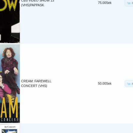
CBS VIDEO SHOW 13
75.00Sek
(VHS)PAPPASK
CREAM: FAREWELL
50.00Sek
CONCERT (VHS)