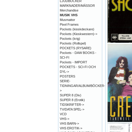
LJUDBÖCKER
MARKNADER/MÄSSOR
Merchandise
MUSIK VHS
Musmattor
Pixel Frames
Pockets (kioskdeckare)
Pockets (Kioskwestern)->
Pockets (krig)
Pockets (Rollspel)
POCKETS (RYSARE)
Pockets - DAW BOOKS -
SCI-FI
Pockets - IMPORT
POCKETS - SCI-FI OCH
DYL->
POSTERS
SERIE-
TIDNINGAR/ALBUM/BÖCKER-
>
SUPER 8 (Div)
SUPER 8 (Erotik)
TIDSKRIFTER->
TV/DATA SPEL->
VCD
VHS->
VHS BARN->
VHS EROTIK->