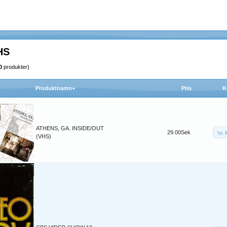
HS
0
produkter)
Produktnamn+
Pris
K
ATHENS, GA. INSIDE/OUT
29.00Sek
(VHS)