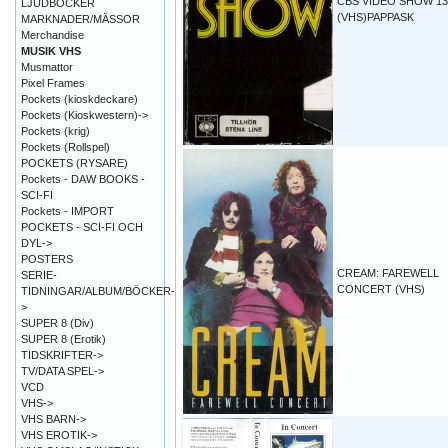
CBS VIDEO SHOW 13
LJUDBÖCKER
(VHS)PAPPASK
MARKNADER/MÄSSOR
Merchandise
MUSIK VHS
Musmattor
Pixel Frames
Pockets (kioskdeckare)
Pockets (Kioskwestern)->
Pockets (krig)
Pockets (Rollspel)
POCKETS (RYSARE)
Pockets - DAW BOOKS -
SCI-FI
Pockets - IMPORT
POCKETS - SCI-FI OCH
DYL->
POSTERS
CREAM: FAREWELL
SERIE-
CONCERT (VHS)
TIDNINGAR/ALBUM/BÖCKER-
>
SUPER 8 (Div)
SUPER 8 (Erotik)
TIDSKRIFTER->
TV/DATA SPEL->
VCD
VHS->
VHS BARN->
VHS EROTIK->