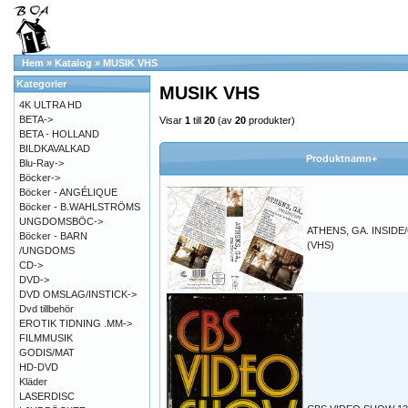
Hem
»
Katalog
»
MUSIK VHS
Kategorier
MUSIK VHS
4K ULTRA HD
BETA->
Visar
1
till
20
(av
20
produkter)
BETA - HOLLAND
BILDKAVALKAD
Produktnamn+
Blu-Ray->
Böcker->
Böcker - ANGÉLIQUE
Böcker - B.WAHLSTRÖMS
UNGDOMSBÖC->
ATHENS, GA. INSIDE
Böcker - BARN
(VHS)
/UNGDOMS
CD->
DVD->
DVD OMSLAG/INSTICK->
Dvd tillbehör
EROTIK TIDNING .MM->
FILMMUSIK
GODIS/MAT
HD-DVD
Kläder
LASERDISC