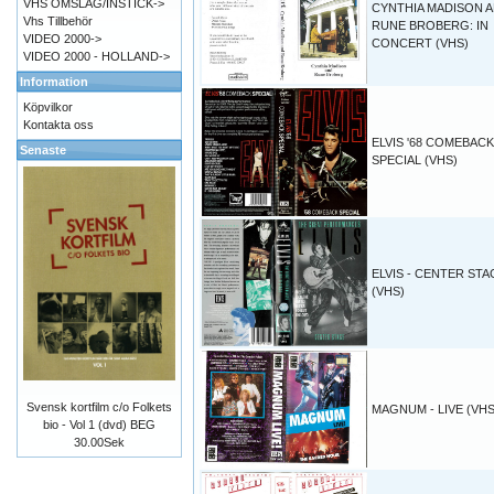
VHS OMSLAG/INSTICK->
CYNTHIA MADISON 
Vhs Tillbehör
RUNE BROBERG: IN
VIDEO 2000->
CONCERT (VHS)
VIDEO 2000 - HOLLAND->
Information
Köpvilkor
Kontakta oss
ELVIS '68 COMEBACK
Senaste
SPECIAL (VHS)
ELVIS - CENTER STA
(VHS)
Svensk kortfilm c/o Folkets
MAGNUM - LIVE (VHS
bio - Vol 1 (dvd) BEG
30.00Sek