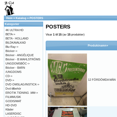
Hem
»
Katalog
»
POSTERS
Kategorier
POSTERS
4K ULTRA HD
BETA->
Visar
1
till
15
(av
15
produkter)
BETA - HOLLAND
BILDKAVALKAD
Produktnamn+
Blu-Ray->
Böcker->
Böcker - ANGÉLIQUE
Böcker - B.WAHLSTRÖMS
UNGDOMSBÖC->
Böcker - BARN
/UNGDOMS
CD->
12 FÖRDÖMDA MÄN
DVD->
DVD OMSLAG/INSTICK->
Dvd tillbehör
EROTIK TIDNING .MM->
FILMMUSIK
GODIS/MAT
HD-DVD
Kläder
LASERDISC