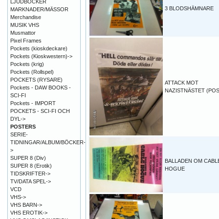
LJUDBÖCKER
3 BLODSHÄMNARE
MARKNADER/MÄSSOR
Merchandise
MUSIK VHS
Musmattor
Pixel Frames
Pockets (kioskdeckare)
Pockets (Kioskwestern)->
Pockets (krig)
Pockets (Rollspel)
POCKETS (RYSARE)
ATTACK MOT
Pockets - DAW BOOKS -
NAZISTNÄSTET (PO
SCI-FI
Pockets - IMPORT
POCKETS - SCI-FI OCH
DYL->
POSTERS
SERIE-
TIDNINGAR/ALBUM/BÖCKER-
>
SUPER 8 (Div)
BALLADEN OM CABL
SUPER 8 (Erotik)
HOGUE
TIDSKRIFTER->
TV/DATA SPEL->
VCD
VHS->
VHS BARN->
VHS EROTIK->