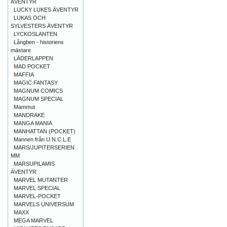
ÄVENTYR
LUCKY LUKES ÄVENTYR
LUKAS OCH
SYLVESTERS ÄVENTYR
LYCKOSLANTEN
Långben - historiens
mästare
LÄDERLAPPEN
MAD POCKET
MAFFIA
MAGIC FANTASY
MAGNUM COMICS
MAGNUM SPECIAL
Mammut
MANDRAKE
MANGA MANIA
MANHATTAN (POCKET)
Mannen från U.N.C.L.E
MARS/JUPITERSERIEN .
MM
MARSUPILAMIS
ÄVENTYR
MARVEL MUTANTER
MARVEL SPECIAL
MARVEL-POCKET
MARVELS UNIVERSUM
MAXX
MEGA MARVEL