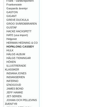
Frank - världsreportern
Frankenstein
Gaspards äventyr
GASTON
GIGANT
GREVE DUCKULA
GROO SVÄRDBÄRAREN
GUSTAF
HACKE HACKSPETT
HATE (usa import)
Helgonet
HERMAN HEDNING & CO
HOPALONG CASSIDY
HULK
HÄLGE-ALBUM
HÄLGE-TIDNINGAR
HÖKEN
ILLUSTRERADE
KLASSIKER
INDIANA JONES
INDIANSERIEN
INFERNO
IZNOGOUD
JAMES BOND
JEFF HAWKE
JET-SERIEN
JOHAN OCH PELLEVINS
ÄVENTYR