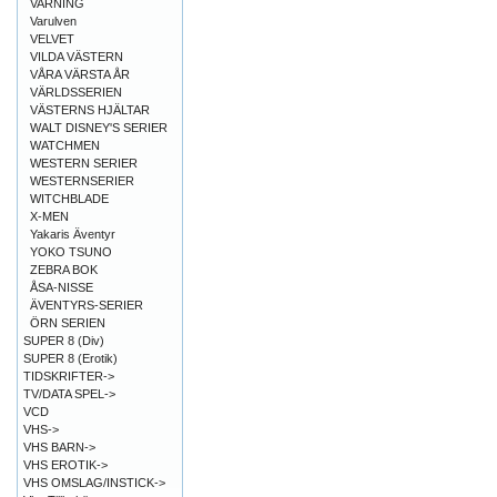
VARNING
Varulven
VELVET
VILDA VÄSTERN
VÅRA VÄRSTA ÅR
VÄRLDSSERIEN
VÄSTERNS HJÄLTAR
WALT DISNEY'S SERIER
WATCHMEN
WESTERN SERIER
WESTERNSERIER
WITCHBLADE
X-MEN
Yakaris Äventyr
YOKO TSUNO
ZEBRA BOK
ÅSA-NISSE
ÄVENTYRS-SERIER
ÖRN SERIEN
SUPER 8 (Div)
SUPER 8 (Erotik)
TIDSKRIFTER->
TV/DATA SPEL->
VCD
VHS->
VHS BARN->
VHS EROTIK->
VHS OMSLAG/INSTICK->