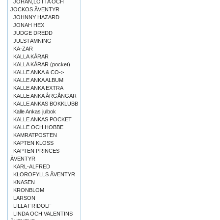
JOHAN,LOTTA OCH
JOCKOS ÄVENTYR
JOHNNY HAZARD
JONAH HEX
JUDGE DREDD
JULSTÄMNING
KA-ZAR
KALLA KÅRAR
KALLA KÅRAR (pocket)
KALLE ANKA & CO->
KALLE ANKA ALBUM
KALLE ANKA EXTRA
KALLE ANKA ÅRGÅNGAR
KALLE ANKAS BOKKLUBB
Kalle Ankas julbok
KALLE ANKAS POCKET
KALLE OCH HOBBE
KAMRATPOSTEN
KAPTEN KLOSS
KAPTEN PRINCES
ÄVENTYR
KARL-ALFRED
KLOROFYLLS ÄVENTYR
KNASEN
KRONBLOM
LARSON
LILLA FRIDOLF
LINDA OCH VALENTINS