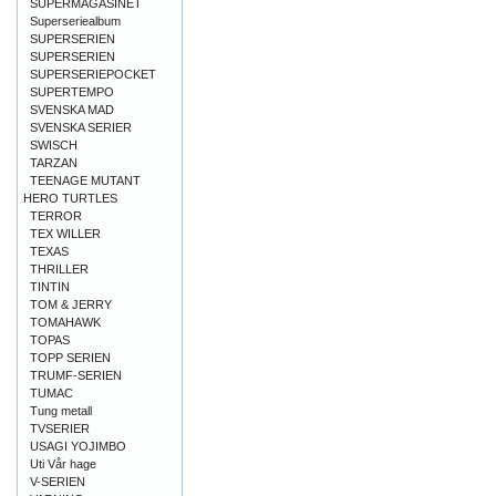
SUPERMAGASINET
Superseriealbum
SUPERSERIEN
SUPERSERIEN
SUPERSERIEPOCKET
SUPERTEMPO
SVENSKA MAD
SVENSKA SERIER
SWISCH
TARZAN
TEENAGE MUTANT
HERO TURTLES
TERROR
TEX WILLER
TEXAS
THRILLER
TINTIN
TOM & JERRY
TOMAHAWK
TOPAS
TOPP SERIEN
TRUMF-SERIEN
TUMAC
Tung metall
TVSERIER
USAGI YOJIMBO
Uti Vår hage
V-SERIEN