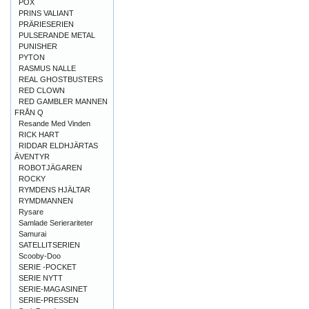
POX
PRINS VALIANT
PRÄRIESERIEN
PULSERANDE METAL
PUNISHER
PYTON
RASMUS NALLE
REAL GHOSTBUSTERS
RED CLOWN
RED GAMBLER MANNEN
FRÅN Q
Resande Med Vinden
RICK HART
RIDDAR ELDHJÄRTAS
ÄVENTYR
ROBOTJÄGAREN
ROCKY
RYMDENS HJÄLTAR
RYMDMANNEN
Rysare
Samlade Serierariteter
Samurai
SATELLITSERIEN
Scooby-Doo
SERIE -POCKET
SERIE NYTT
SERIE-MAGASINET
SERIE-PRESSEN