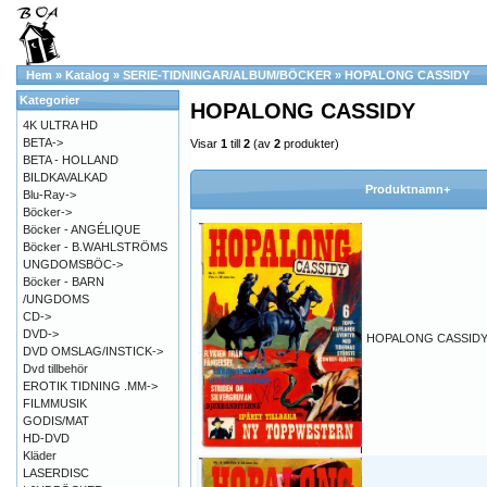
Hem
»
Katalog
»
SERIE-TIDNINGAR/ALBUM/BÖCKER
»
HOPALONG CASSIDY
Kategorier
HOPALONG CASSIDY
4K ULTRA HD
BETA->
Visar
1
till
2
(av
2
produkter)
BETA - HOLLAND
BILDKAVALKAD
Produktnamn+
Blu-Ray->
Böcker->
Böcker - ANGÉLIQUE
Böcker - B.WAHLSTRÖMS
UNGDOMSBÖC->
Böcker - BARN
/UNGDOMS
CD->
DVD->
HOPALONG CASSIDY 
DVD OMSLAG/INSTICK->
Dvd tillbehör
EROTIK TIDNING .MM->
FILMMUSIK
GODIS/MAT
HD-DVD
Kläder
LASERDISC