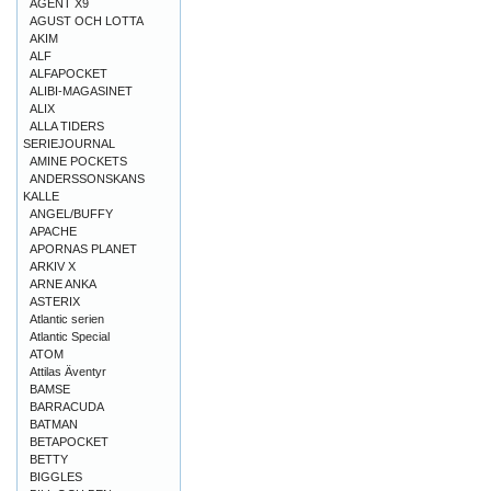
AGENT X9
AGUST OCH LOTTA
AKIM
ALF
ALFAPOCKET
ALIBI-MAGASINET
ALIX
ALLA TIDERS
SERIEJOURNAL
AMINE POCKETS
ANDERSSONSKANS
KALLE
ANGEL/BUFFY
APACHE
APORNAS PLANET
ARKIV X
ARNE ANKA
ASTERIX
Atlantic serien
Atlantic Special
ATOM
Attilas Äventyr
BAMSE
BARRACUDA
BATMAN
BETAPOCKET
BETTY
BIGGLES