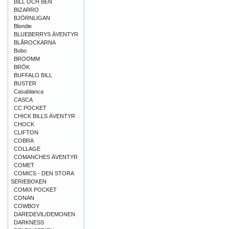
BILL OCH BEN
BIZARRO
BJÖRNLIGAN
Blondie
BLUEBERRYS ÄVENTYR
BLÅROCKARNA
Bobo
BROOMM
BRÖK
BUFFALO BILL
BUSTER
Casablanca
CASCA
CC POCKET
CHICK BILLS ÄVENTYR
CHOCK
CLIFTON
COBRA
COLLAGE
COMANCHES ÄVENTYR
COMET
COMICS - DEN STORA
SERIEBOKEN
COMIX POCKET
CONAN
COWBOY
DAREDEVIL/DEMONEN
DARKNESS