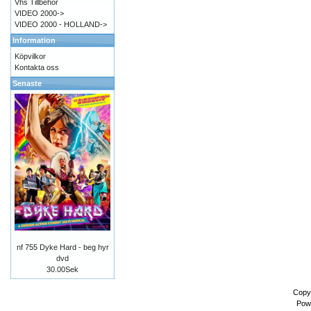
Vhs Tillbehör
VIDEO 2000->
VIDEO 2000 - HOLLAND->
Information
Köpvilkor
Kontakta oss
Senaste
nf 755 Dyke Hard - beg hyr
dvd
30.00Sek
Copy
Pow