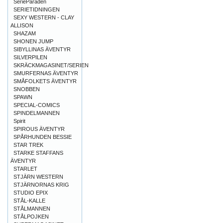
SerieParaden
SERIETIDNINGEN
SEXY WESTERN - CLAY
ALLISON
SHAZAM
SHONEN JUMP
SIBYLLINAS ÄVENTYR
SILVERPILEN
SKRÄCKMAGASINET/SERIEN
SMURFERNAS ÄVENTYR
SMÅFOLKETS ÄVENTYR
SNOBBEN
SPAWN
SPECIAL-COMICS
SPINDELMANNEN
Spirit
SPIROUS ÄVENTYR
SPÅRHUNDEN BESSIE
STAR TREK
STARKE STAFFANS
ÄVENTYR
STARLET
STJÄRN WESTERN
STJÄRNORNAS KRIG
STUDIO EPIX
STÅL-KALLE
STÅLMANNEN
STÅLPOJKEN