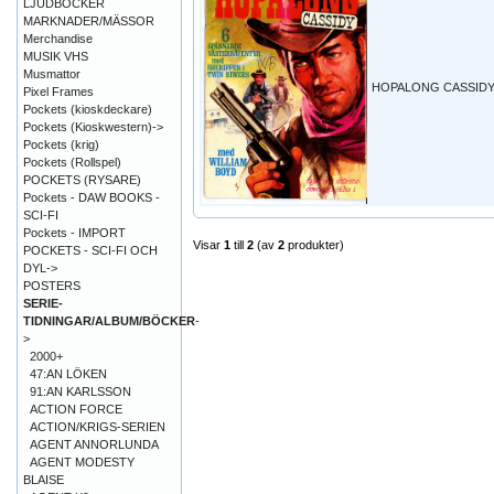
LJUDBÖCKER
MARKNADER/MÄSSOR
Merchandise
MUSIK VHS
Musmattor
HOPALONG CASSIDY 
Pixel Frames
Pockets (kioskdeckare)
Pockets (Kioskwestern)->
Pockets (krig)
Pockets (Rollspel)
POCKETS (RYSARE)
Pockets - DAW BOOKS -
SCI-FI
Pockets - IMPORT
Visar
1
till
2
(av
2
produkter)
POCKETS - SCI-FI OCH
DYL->
POSTERS
SERIE-
TIDNINGAR/ALBUM/BÖCKER
-
>
2000+
47:AN LÖKEN
91:AN KARLSSON
ACTION FORCE
ACTION/KRIGS-SERIEN
AGENT ANNORLUNDA
AGENT MODESTY
BLAISE