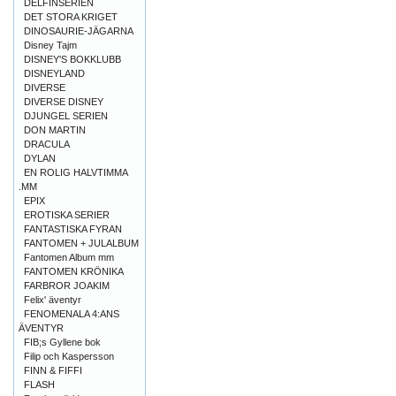
DELFINSERIEN
DET STORA KRIGET
DINOSAURIE-JÄGARNA
Disney Tajm
DISNEY'S BOKKLUBB
DISNEYLAND
DIVERSE
DIVERSE DISNEY
DJUNGEL SERIEN
DON MARTIN
DRACULA
DYLAN
EN ROLIG HALVTIMMA
.MM
EPIX
EROTISKA SERIER
FANTASTISKA FYRAN
FANTOMEN + JULALBUM
Fantomen Album mm
FANTOMEN KRÖNIKA
FARBROR JOAKIM
Felix' äventyr
FENOMENALA 4:ANS
ÄVENTYR
FIB;s Gyllene bok
Filip och Kaspersson
FINN & FIFFI
FLASH