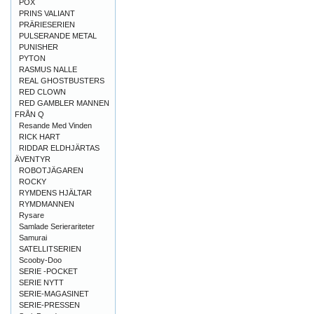
POX
PRINS VALIANT
PRÄRIESERIEN
PULSERANDE METAL
PUNISHER
PYTON
RASMUS NALLE
REAL GHOSTBUSTERS
RED CLOWN
RED GAMBLER MANNEN
FRÅN Q
Resande Med Vinden
RICK HART
RIDDAR ELDHJÄRTAS
ÄVENTYR
ROBOTJÄGAREN
ROCKY
RYMDENS HJÄLTAR
RYMDMANNEN
Rysare
Samlade Serierariteter
Samurai
SATELLITSERIEN
Scooby-Doo
SERIE -POCKET
SERIE NYTT
SERIE-MAGASINET
SERIE-PRESSEN