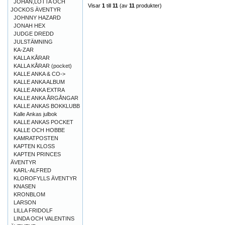
JOHAN,LOTTA OCH
Visar
1
till
11
(av
11
produkter)
JOCKOS ÄVENTYR
JOHNNY HAZARD
JONAH HEX
JUDGE DREDD
JULSTÄMNING
KA-ZAR
KALLA KÅRAR
KALLA KÅRAR (pocket)
KALLE ANKA & CO->
KALLE ANKA ALBUM
KALLE ANKA EXTRA
KALLE ANKA ÅRGÅNGAR
KALLE ANKAS BOKKLUBB
Kalle Ankas julbok
KALLE ANKAS POCKET
KALLE OCH HOBBE
KAMRATPOSTEN
KAPTEN KLOSS
KAPTEN PRINCES
ÄVENTYR
KARL-ALFRED
KLOROFYLLS ÄVENTYR
KNASEN
KRONBLOM
LARSON
LILLA FRIDOLF
LINDA OCH VALENTINS