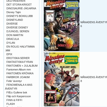
DELFINSERIEN
DET STORA KRIGET
DINOSAURIE-JÄGARNA
Disney Tajm
DISNEY'S BOKKLUBB
DISNEYLAND
MÅNADENS ÄVENTYR
DIVERSE
6
DIVERSE DISNEY
DJUNGEL SERIEN
DON MARTIN
DRACULA
DYLAN
EN ROLIG HALVTIMMA
.MM
EPIX
EROTISKA SERIER
FANTASTISKA FYRAN
FANTOMEN + JULALBUM
Fantomen Album mm
FANTOMEN KRÖNIKA
FARBROR JOAKIM
MÅNADENS ÄVENTYR
Felix' äventyr
8
FENOMENALA 4:ANS
ÄVENTYR
FIB;s Gyllene bok
Filip och Kaspersson
FINN & FIFFI
FLASH