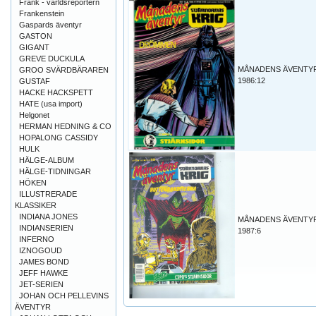
Frank - världsreportern
Frankenstein
Gaspards äventyr
GASTON
GIGANT
GREVE DUCKULA
MÅNADENS ÄVENTY
GROO SVÄRDBÄRAREN
1986:12
GUSTAF
HACKE HACKSPETT
HATE (usa import)
Helgonet
HERMAN HEDNING & CO
HOPALONG CASSIDY
HULK
HÄLGE-ALBUM
HÄLGE-TIDNINGAR
HÖKEN
ILLUSTRERADE
KLASSIKER
INDIANA JONES
MÅNADENS ÄVENTY
INDIANSERIEN
1987:6
INFERNO
IZNOGOUD
JAMES BOND
JEFF HAWKE
JET-SERIEN
JOHAN OCH PELLEVINS
ÄVENTYR