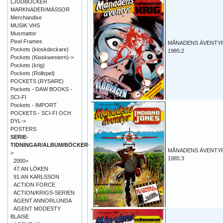
LJUDBÖCKER
MARKNADER/MÄSSOR
Merchandise
MUSIK VHS
Musmattor
Pixel Frames
MÅNADENS ÄVENTY
Pockets (kioskdeckare)
1985:2
Pockets (Kioskwestern)->
Pockets (krig)
Pockets (Rollspel)
POCKETS (RYSARE)
Pockets - DAW BOOKS -
SCI-FI
Pockets - IMPORT
POCKETS - SCI-FI OCH
DYL->
POSTERS
SERIE-
TIDNINGAR/ALBUM/BÖCKER
-
MÅNADENS ÄVENTY
>
1985:3
2000+
47:AN LÖKEN
91:AN KARLSSON
ACTION FORCE
ACTION/KRIGS-SERIEN
AGENT ANNORLUNDA
AGENT MODESTY
BLAISE