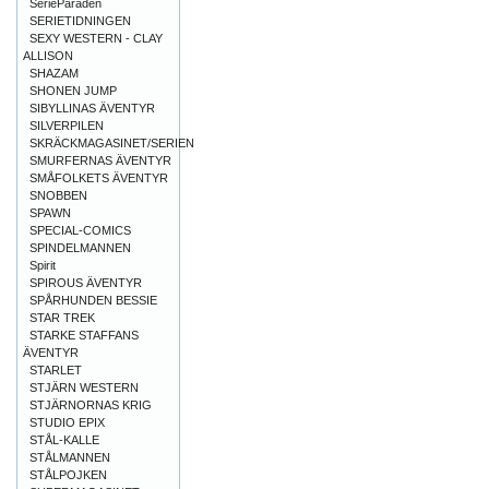
SerieParaden
SERIETIDNINGEN
SEXY WESTERN - CLAY
ALLISON
SHAZAM
SHONEN JUMP
SIBYLLINAS ÄVENTYR
SILVERPILEN
SKRÄCKMAGASINET/SERIEN
SMURFERNAS ÄVENTYR
SMÅFOLKETS ÄVENTYR
SNOBBEN
SPAWN
SPECIAL-COMICS
SPINDELMANNEN
Spirit
SPIROUS ÄVENTYR
SPÅRHUNDEN BESSIE
STAR TREK
STARKE STAFFANS
ÄVENTYR
STARLET
STJÄRN WESTERN
STJÄRNORNAS KRIG
STUDIO EPIX
STÅL-KALLE
STÅLMANNEN
STÅLPOJKEN