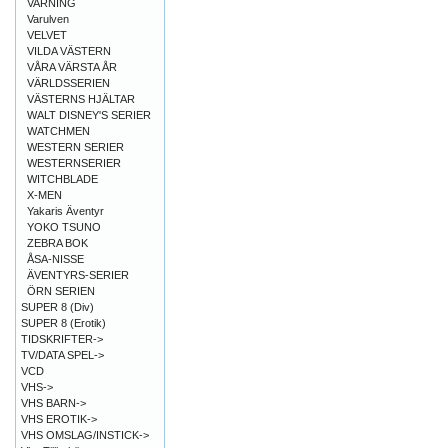
VARNING
Varulven
VELVET
VILDA VÄSTERN
VÅRA VÄRSTA ÅR
VÄRLDSSERIEN
VÄSTERNS HJÄLTAR
WALT DISNEY'S SERIER
WATCHMEN
WESTERN SERIER
WESTERNSERIER
WITCHBLADE
X-MEN
Yakaris Äventyr
YOKO TSUNO
ZEBRA BOK
ÅSA-NISSE
ÄVENTYRS-SERIER
ÖRN SERIEN
SUPER 8 (Div)
SUPER 8 (Erotik)
TIDSKRIFTER->
TV/DATA SPEL->
VCD
VHS->
VHS BARN->
VHS EROTIK->
VHS OMSLAG/INSTICK->