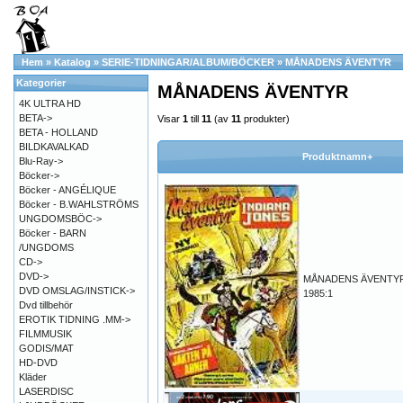
Hem
»
Katalog
»
SERIE-TIDNINGAR/ALBUM/BÖCKER
»
MÅNADENS ÄVENTYR
Kategorier
MÅNADENS ÄVENTYR
4K ULTRA HD
BETA->
Visar
1
till
11
(av
11
produkter)
BETA - HOLLAND
BILDKAVALKAD
Produktnamn+
Blu-Ray->
Böcker->
Böcker - ANGÉLIQUE
Böcker - B.WAHLSTRÖMS
UNGDOMSBÖC->
Böcker - BARN
/UNGDOMS
CD->
DVD->
MÅNADENS ÄVENTY
DVD OMSLAG/INSTICK->
1985:1
Dvd tillbehör
EROTIK TIDNING .MM->
FILMMUSIK
GODIS/MAT
HD-DVD
Kläder
LASERDISC