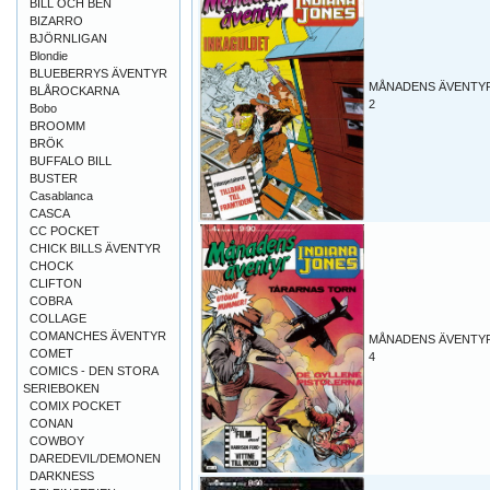
BILL OCH BEN
BIZARRO
BJÖRNLIGAN
Blondie
BLUEBERRYS ÄVENTYR
MÅNADENS ÄVENTYR
BLÅROCKARNA
2
Bobo
BROOMM
BRÖK
BUFFALO BILL
BUSTER
Casablanca
CASCA
CC POCKET
CHICK BILLS ÄVENTYR
CHOCK
CLIFTON
COBRA
COLLAGE
COMANCHES ÄVENTYR
MÅNADENS ÄVENTYR
COMET
4
COMICS - DEN STORA
SERIEBOKEN
COMIX POCKET
CONAN
COWBOY
DAREDEVIL/DEMONEN
DARKNESS