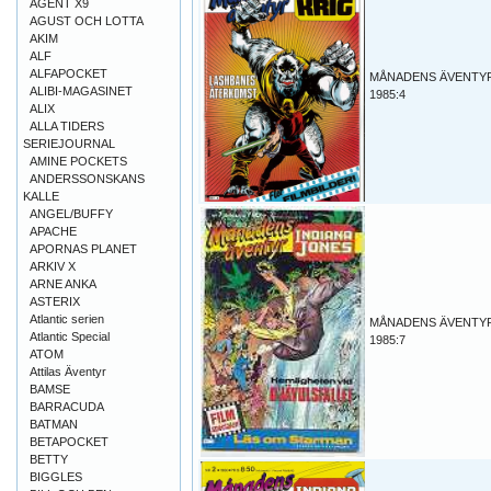
AGENT X9
AGUST OCH LOTTA
AKIM
ALF
ALFAPOCKET
MÅNADENS ÄVENTY
ALIBI-MAGASINET
1985:4
ALIX
ALLA TIDERS
SERIEJOURNAL
AMINE POCKETS
ANDERSSONSKANS
KALLE
ANGEL/BUFFY
APACHE
APORNAS PLANET
ARKIV X
ARNE ANKA
ASTERIX
Atlantic serien
MÅNADENS ÄVENTY
Atlantic Special
1985:7
ATOM
Attilas Äventyr
BAMSE
BARRACUDA
BATMAN
BETAPOCKET
BETTY
BIGGLES