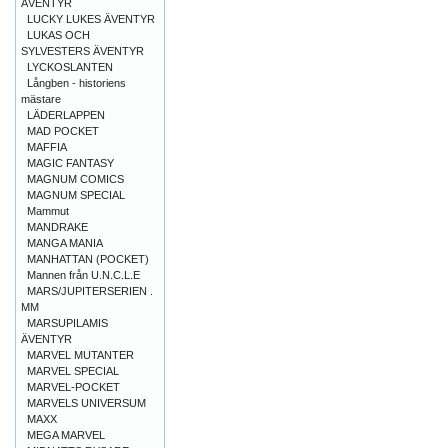
ÄVENTYR
LUCKY LUKES ÄVENTYR
LUKAS OCH
SYLVESTERS ÄVENTYR
LYCKOSLANTEN
Långben - historiens
mästare
LÄDERLAPPEN
MAD POCKET
MAFFIA
MAGIC FANTASY
MAGNUM COMICS
MAGNUM SPECIAL
Mammut
MANDRAKE
MANGA MANIA
MANHATTAN (POCKET)
Mannen från U.N.C.L.E
MARS/JUPITERSERIEN .
MM
MARSUPILAMIS
ÄVENTYR
MARVEL MUTANTER
MARVEL SPECIAL
MARVEL-POCKET
MARVELS UNIVERSUM
MAXX
MEGA MARVEL