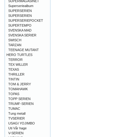
SUPERMAGASINET
Superseriealbum
SUPERSERIEN
SUPERSERIEN
SUPERSERIEPOCKET
SUPERTEMPO
SVENSKA MAD
SVENSKA SERIER
SWISCH
TARZAN
TEENAGE MUTANT
HERO TURTLES
TERROR
TEX WILLER
TEXAS
THRILLER
TINTIN
TOM & JERRY
TOMAHAWK
TOPAS
TOPP SERIEN
TRUMF-SERIEN
TUMAC
Tung metall
TVSERIER
USAGI YOJIMBO
Uti Vår hage
V-SERIEN