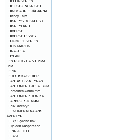
DELFINSERIEN
DET STORA KRIGET
DINOSAURIE-JÄGARNA
Disney Tajm
DISNEY'S BOKKLUBB
DISNEYLAND
DIVERSE
DIVERSE DISNEY
DJUNGEL SERIEN
DON MARTIN
DRACULA
DYLAN
EN ROLIG HALVTIMMA
.MM
EPIX
EROTISKA SERIER
FANTASTISKA FYRAN
FANTOMEN + JULALBUM
Fantomen Album mm
FANTOMEN KRÖNIKA
FARBROR JOAKIM
Felix' äventyr
FENOMENALA 4:ANS
ÄVENTYR
FIB;s Gyllene bok
Filip och Kaspersson
FINN & FIFFI
FLASH