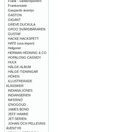
Frank - världsreportern
Frankenstein
Gaspards äventyr
GASTON
GIGANT
GREVE DUCKULA
GROO SVÄRDBÄRAREN
GUSTAF
HACKE HACKSPETT
HATE (usa import)
Helgonet
HERMAN HEDNING & CO
HOPALONG CASSIDY
HULK
HÄLGE-ALBUM
HÄLGE-TIDNINGAR
HÖKEN
ILLUSTRERADE
KLASSIKER
INDIANA JONES
INDIANSERIEN
INFERNO
IZNOGOUD
JAMES BOND
JEFF HAWKE
JET-SERIEN
JOHAN OCH PELLEVINS
ÄVENTYR