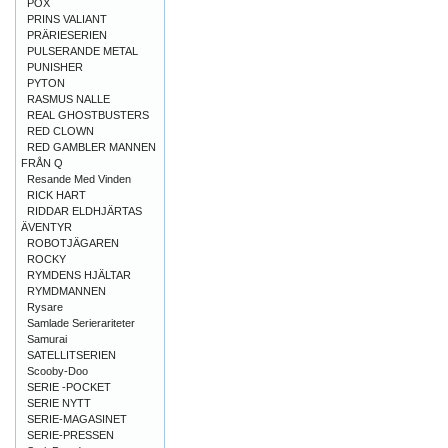
POX
PRINS VALIANT
PRÄRIESERIEN
PULSERANDE METAL
PUNISHER
PYTON
RASMUS NALLE
REAL GHOSTBUSTERS
RED CLOWN
RED GAMBLER MANNEN
FRÅN Q
Resande Med Vinden
RICK HART
RIDDAR ELDHJÄRTAS
ÄVENTYR
ROBOTJÄGAREN
ROCKY
RYMDENS HJÄLTAR
RYMDMANNEN
Rysare
Samlade Serierariteter
Samurai
SATELLITSERIEN
Scooby-Doo
SERIE -POCKET
SERIE NYTT
SERIE-MAGASINET
SERIE-PRESSEN