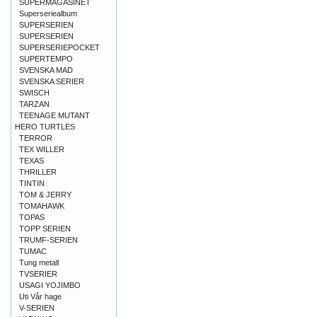
SUPERMAGASINET
Superseriealbum
SUPERSERIEN
SUPERSERIEN
SUPERSERIEPOCKET
SUPERTEMPO
SVENSKA MAD
SVENSKA SERIER
SWISCH
TARZAN
TEENAGE MUTANT
HERO TURTLES
TERROR
TEX WILLER
TEXAS
THRILLER
TINTIN
TOM & JERRY
TOMAHAWK
TOPAS
TOPP SERIEN
TRUMF-SERIEN
TUMAC
Tung metall
TVSERIER
USAGI YOJIMBO
Uti Vår hage
V-SERIEN