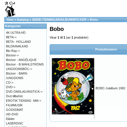
Hem
»
Katalog
»
SERIE-TIDNINGAR/ALBUM/BÖCKER
»
Bobo
Kategorier
Bobo
4K ULTRA HD
BETA->
Visar
1
till
1
(av
1
produkter)
BETA - HOLLAND
BILDKAVALKAD
Produktnamn+
Blu-Ray->
Böcker->
Böcker - ANGÉLIQUE
Böcker - B.WAHLSTRÖMS
UNGDOMSBÖC->
Böcker - BARN
/UNGDOMS
CD->
DVD->
BOBO Julalbum 1982
DVD OMSLAG/INSTICK->
Dvd tillbehör
EROTIK TIDNING .MM->
FILMMUSIK
GODIS/MAT
HD-DVD
Kläder
LASERDISC