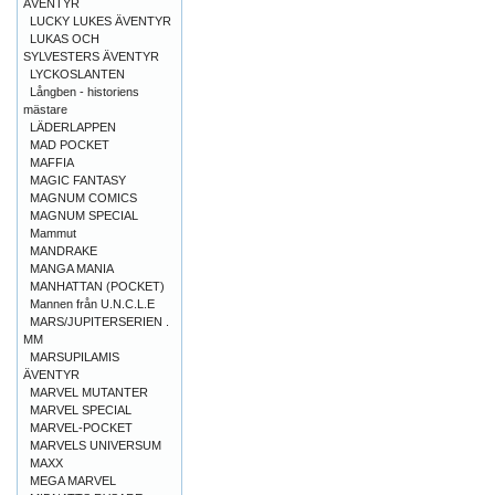
ÄVENTYR
LUCKY LUKES ÄVENTYR
LUKAS OCH
SYLVESTERS ÄVENTYR
LYCKOSLANTEN
Långben - historiens
mästare
LÄDERLAPPEN
MAD POCKET
MAFFIA
MAGIC FANTASY
MAGNUM COMICS
MAGNUM SPECIAL
Mammut
MANDRAKE
MANGA MANIA
MANHATTAN (POCKET)
Mannen från U.N.C.L.E
MARS/JUPITERSERIEN .
MM
MARSUPILAMIS
ÄVENTYR
MARVEL MUTANTER
MARVEL SPECIAL
MARVEL-POCKET
MARVELS UNIVERSUM
MAXX
MEGA MARVEL