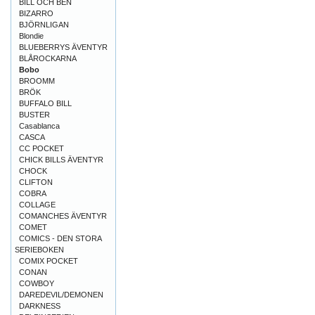
BILL OCH BEN
BIZARRO
BJÖRNLIGAN
Blondie
BLUEBERRYS ÄVENTYR
BLÅROCKARNA
Bobo
BROOMM
BRÖK
BUFFALO BILL
BUSTER
Casablanca
CASCA
CC POCKET
CHICK BILLS ÄVENTYR
CHOCK
CLIFTON
COBRA
COLLAGE
COMANCHES ÄVENTYR
COMET
COMICS - DEN STORA
SERIEBOKEN
COMIX POCKET
CONAN
COWBOY
DAREDEVIL/DEMONEN
DARKNESS