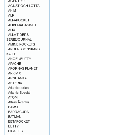
AGENT X9
AGUST OCH LOTTA
AKIM
ALF
ALFAPOCKET
ALIBI-MAGASINET
ALIX
ALLA TIDERS
SERIEJOURNAL
AMINE POCKETS
ANDERSSONSKANS
KALLE
ANGEL/BUFFY
APACHE
APORNAS PLANET
ARKIV X
ARNE ANKA
ASTERIX
Atlantic serien
Atlantic Special
ATOM
Attilas Äventyr
BAMSE
BARRACUDA
BATMAN
BETAPOCKET
BETTY
BIGGLES