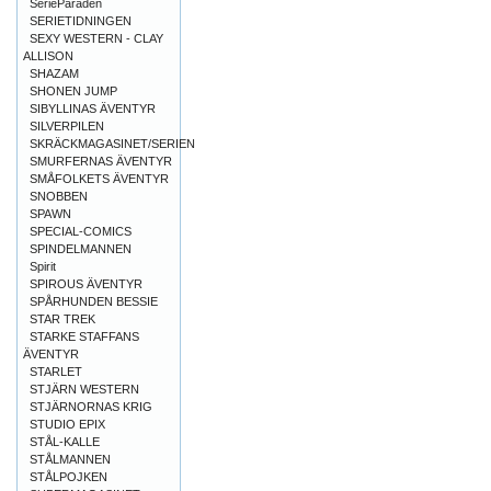
SerieParaden
SERIETIDNINGEN
SEXY WESTERN - CLAY
ALLISON
SHAZAM
SHONEN JUMP
SIBYLLINAS ÄVENTYR
SILVERPILEN
SKRÄCKMAGASINET/SERIEN
SMURFERNAS ÄVENTYR
SMÅFOLKETS ÄVENTYR
SNOBBEN
SPAWN
SPECIAL-COMICS
SPINDELMANNEN
Spirit
SPIROUS ÄVENTYR
SPÅRHUNDEN BESSIE
STAR TREK
STARKE STAFFANS
ÄVENTYR
STARLET
STJÄRN WESTERN
STJÄRNORNAS KRIG
STUDIO EPIX
STÅL-KALLE
STÅLMANNEN
STÅLPOJKEN