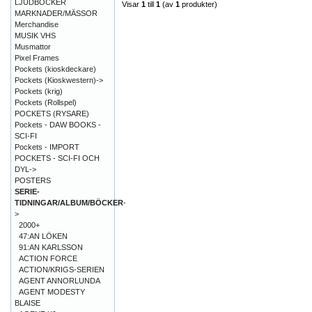
LJUDBÖCKER
Visar
1
till
1
(av
1
produkter)
MARKNADER/MÄSSOR
Merchandise
MUSIK VHS
Musmattor
Pixel Frames
Pockets (kioskdeckare)
Pockets (Kioskwestern)->
Pockets (krig)
Pockets (Rollspel)
POCKETS (RYSARE)
Pockets - DAW BOOKS -
SCI-FI
Pockets - IMPORT
POCKETS - SCI-FI OCH
DYL->
POSTERS
SERIE-
TIDNINGAR/ALBUM/BÖCKER
-
>
2000+
47:AN LÖKEN
91:AN KARLSSON
ACTION FORCE
ACTION/KRIGS-SERIEN
AGENT ANNORLUNDA
AGENT MODESTY
BLAISE