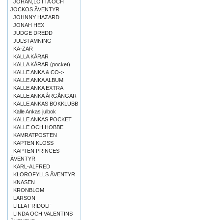
JOHAN,LOTTA OCH
JOCKOS ÄVENTYR
JOHNNY HAZARD
JONAH HEX
JUDGE DREDD
JULSTÄMNING
KA-ZAR
KALLA KÅRAR
KALLA KÅRAR (pocket)
KALLE ANKA & CO->
KALLE ANKA ALBUM
KALLE ANKA EXTRA
KALLE ANKA ÅRGÅNGAR
KALLE ANKAS BOKKLUBB
Kalle Ankas julbok
KALLE ANKAS POCKET
KALLE OCH HOBBE
KAMRATPOSTEN
KAPTEN KLOSS
KAPTEN PRINCES
ÄVENTYR
KARL-ALFRED
KLOROFYLLS ÄVENTYR
KNASEN
KRONBLOM
LARSON
LILLA FRIDOLF
LINDA OCH VALENTINS