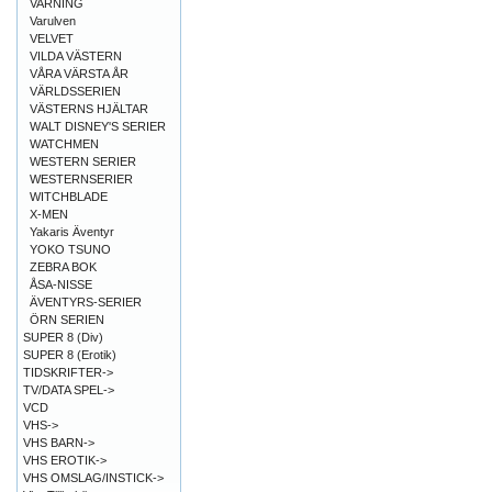
VARNING
Varulven
VELVET
VILDA VÄSTERN
VÅRA VÄRSTA ÅR
VÄRLDSSERIEN
VÄSTERNS HJÄLTAR
WALT DISNEY'S SERIER
WATCHMEN
WESTERN SERIER
WESTERNSERIER
WITCHBLADE
X-MEN
Yakaris Äventyr
YOKO TSUNO
ZEBRA BOK
ÅSA-NISSE
ÄVENTYRS-SERIER
ÖRN SERIEN
SUPER 8 (Div)
SUPER 8 (Erotik)
TIDSKRIFTER->
TV/DATA SPEL->
VCD
VHS->
VHS BARN->
VHS EROTIK->
VHS OMSLAG/INSTICK->