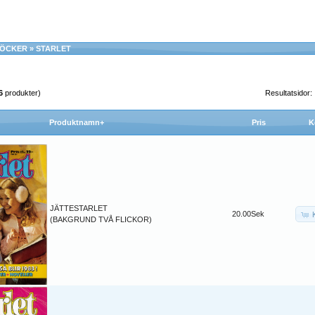
BÖCKER
»
STARLET
6
produkter)
Resultatsidor
Produktnamn+
Pris
K
JÄTTESTARLET
20.00Sek
(BAKGRUND TVÅ FLICKOR)