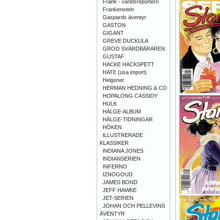
Frank - världsreportern
Frankenstein
Gaspards äventyr
GASTON
GIGANT
GREVE DUCKULA
GROO SVÄRDBÄRAREN
GUSTAF
HACKE HACKSPETT
HATE (usa import)
Helgonet
HERMAN HEDNING & CO
HOPALONG CASSIDY
HULK
HÄLGE-ALBUM
HÄLGE-TIDNINGAR
HÖKEN
ILLUSTRERADE
KLASSIKER
INDIANA JONES
INDIANSERIEN
INFERNO
IZNOGOUD
JAMES BOND
JEFF HAWKE
JET-SERIEN
JOHAN OCH PELLEVINS
ÄVENTYR