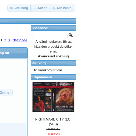
Varukorg
Kassa
Mitt konto
Snabbsök
:
1
2
3
[Nästa >>]
Använd nyckelord för att
hitta den produkt du söker
efter.
öp nu
Avancerad sökning
Varukorg
Din varukorg är tom
Erbjudanden
Köp nu
NIGHTMARE CITY (EC)
(VHS)
50.00Sek
20.00Sek