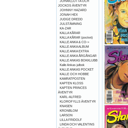
JOHAN,LOTTA OCH
JOCKOS ÄVENTYR
JOHNNY HAZARD
JONAH HEX
JUDGE DREDD
JULSTÄMNING
KA-ZAR
KALLA KÅRAR
KALLA KÅRAR (pocket)
KALLE ANKA & CO->
KALLE ANKA ALBUM
KALLE ANKA EXTRA
KALLE ANKA ÅRGÅNGAR
KALLE ANKAS BOKKLUBB
Kalle Ankas julbok
KALLE ANKAS POCKET
KALLE OCH HOBBE
KAMRATPOSTEN
KAPTEN KLOSS
KAPTEN PRINCES
ÄVENTYR
KARL-ALFRED
KLOROFYLLS ÄVENTYR
KNASEN
KRONBLOM
LARSON
LILLA FRIDOLF
LINDA OCH VALENTINS