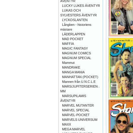
ÄVENTYR
LUCKY LUKES ÄVENTYR
LUKAS OCH
SYLVESTERS ÄVENTYR
LYCKOSLANTEN
Långben - historiens
mästare
LÄDERLAPPEN
MAD POCKET
MAFFIA
MAGIC FANTASY
MAGNUM COMICS
MAGNUM SPECIAL
Mammut
MANDRAKE
MANGA MANIA
MANHATTAN (POCKET)
Mannen från U.N.C.L.E
MARS/JUPITERSERIEN .
MM
MARSUPILAMIS
ÄVENTYR
MARVEL MUTANTER
MARVEL SPECIAL
MARVEL-POCKET
MARVELS UNIVERSUM
MAXX
MEGA MARVEL