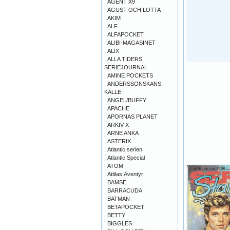
AGENT X9
AGUST OCH LOTTA
AKIM
ALF
ALFAPOCKET
ALIBI-MAGASINET
ALIX
ALLA TIDERS
SERIEJOURNAL
AMINE POCKETS
ANDERSSONSKANS
KALLE
ANGEL/BUFFY
APACHE
APORNAS PLANET
ARKIV X
ARNE ANKA
ASTERIX
Atlantic serien
Atlantic Special
ATOM
Attilas Äventyr
BAMSE
BARRACUDA
BATMAN
BETAPOCKET
BETTY
BIGGLES