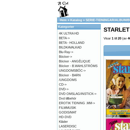
Hem
»
Katalog
»
SERIE-TIDNINGAR/ALBUM/
Kategorier
STARLET
4K ULTRA HD
BETA->
Visar
1
till
20
(av
4
BETA - HOLLAND
BILDKAVALKAD
Blu-Ray->
Böcker->
Böcker - ANGÉLIQUE
Böcker - B.WAHLSTRÖMS
UNGDOMSBÖC->
Böcker - BARN
/UNGDOMS
CD->
DVD->
DVD OMSLAG/INSTICK->
Dvd tillbehör
EROTIK TIDNING .MM->
FILMMUSIK
GODIS/MAT
HD-DVD
Kläder
LASERDISC