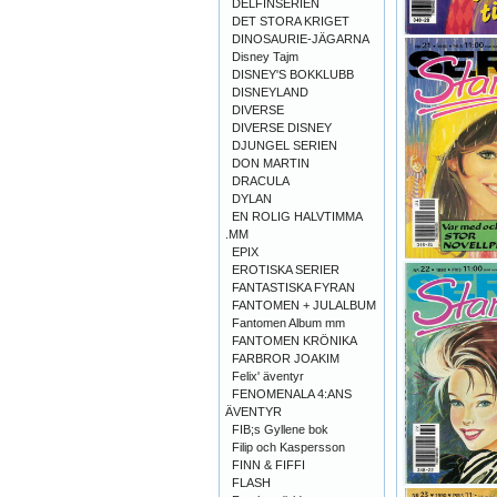
DELFINSERIEN
DET STORA KRIGET
DINOSAURIE-JÄGARNA
Disney Tajm
DISNEY'S BOKKLUBB
DISNEYLAND
DIVERSE
DIVERSE DISNEY
DJUNGEL SERIEN
DON MARTIN
DRACULA
DYLAN
EN ROLIG HALVTIMMA
.MM
EPIX
EROTISKA SERIER
FANTASTISKA FYRAN
FANTOMEN + JULALBUM
Fantomen Album mm
FANTOMEN KRÖNIKA
FARBROR JOAKIM
Felix' äventyr
FENOMENALA 4:ANS
ÄVENTYR
FIB;s Gyllene bok
Filip och Kaspersson
FINN & FIFFI
FLASH