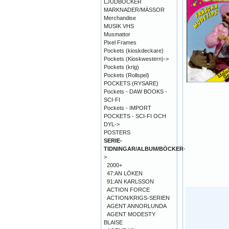
LJUDBÖCKER
MARKNADER/MÄSSOR
Merchandise
MUSIK VHS
Musmattor
Pixel Frames
Pockets (kioskdeckare)
Pockets (Kioskwestern)->
Pockets (krig)
Pockets (Rollspel)
POCKETS (RYSARE)
Pockets - DAW BOOKS -
SCI-FI
Pockets - IMPORT
POCKETS - SCI-FI OCH
DYL->
POSTERS
SERIE-
TIDNINGAR/ALBUM/BÖCKER
-
>
2000+
47:AN LÖKEN
91:AN KARLSSON
ACTION FORCE
ACTION/KRIGS-SERIEN
AGENT ANNORLUNDA
AGENT MODESTY
BLAISE