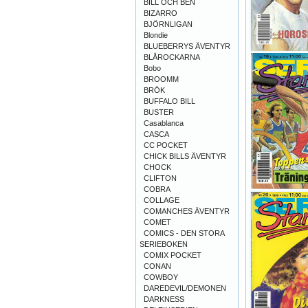
BILL OCH BEN
BIZARRO
BJÖRNLIGAN
Blondie
BLUEBERRYS ÄVENTYR
BLÅROCKARNA
Bobo
BROOMM
BRÖK
BUFFALO BILL
BUSTER
Casablanca
CASCA
CC POCKET
CHICK BILLS ÄVENTYR
CHOCK
CLIFTON
COBRA
COLLAGE
COMANCHES ÄVENTYR
COMET
COMICS - DEN STORA
SERIEBOKEN
COMIX POCKET
CONAN
COWBOY
DAREDEVIL/DEMONEN
DARKNESS