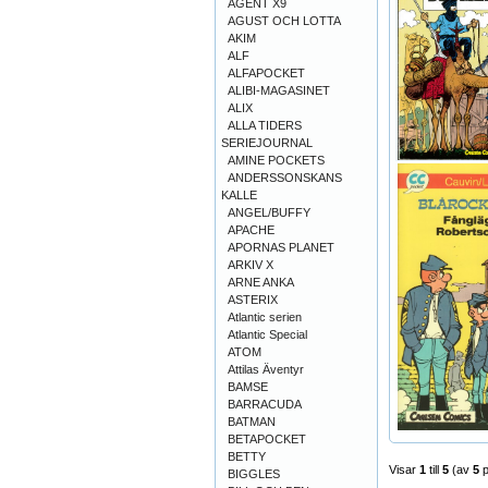
AGENT X9
AGUST OCH LOTTA
AKIM
ALF
ALFAPOCKET
ALIBI-MAGASINET
ALIX
ALLA TIDERS
SERIEJOURNAL
AMINE POCKETS
ANDERSSONSKANS
KALLE
ANGEL/BUFFY
APACHE
APORNAS PLANET
ARKIV X
ARNE ANKA
ASTERIX
Atlantic serien
Atlantic Special
ATOM
Attilas Äventyr
BAMSE
BARRACUDA
BATMAN
BETAPOCKET
BETTY
Visar
1
till
5
(av
5
p
BIGGLES