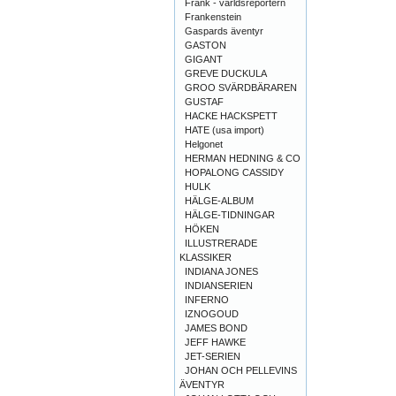
Frank - världsreportern
Frankenstein
Gaspards äventyr
GASTON
GIGANT
GREVE DUCKULA
GROO SVÄRDBÄRAREN
GUSTAF
HACKE HACKSPETT
HATE (usa import)
Helgonet
HERMAN HEDNING & CO
HOPALONG CASSIDY
HULK
HÄLGE-ALBUM
HÄLGE-TIDNINGAR
HÖKEN
ILLUSTRERADE
KLASSIKER
INDIANA JONES
INDIANSERIEN
INFERNO
IZNOGOUD
JAMES BOND
JEFF HAWKE
JET-SERIEN
JOHAN OCH PELLEVINS
ÄVENTYR