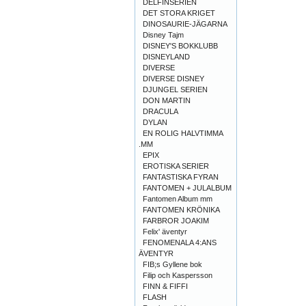
DELFINSERIEN
DET STORA KRIGET
DINOSAURIE-JÄGARNA
Disney Tajm
DISNEY'S BOKKLUBB
DISNEYLAND
DIVERSE
DIVERSE DISNEY
DJUNGEL SERIEN
DON MARTIN
DRACULA
DYLAN
EN ROLIG HALVTIMMA
.MM
EPIX
EROTISKA SERIER
FANTASTISKA FYRAN
FANTOMEN + JULALBUM
Fantomen Album mm
FANTOMEN KRÖNIKA
FARBROR JOAKIM
Felix' äventyr
FENOMENALA 4:ANS
ÄVENTYR
FIB;s Gyllene bok
Filip och Kaspersson
FINN & FIFFI
FLASH