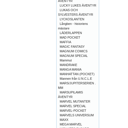
ÄVENTYR
LUCKY LUKES ÄVENTYR
LUKAS OCH
SYLVESTERS ÄVENTYR
LYCKOSLANTEN
Långben - historiens
mästare
LÄDERLAPPEN
MAD POCKET
MAFFIA
MAGIC FANTASY
MAGNUM COMICS
MAGNUM SPECIAL
Mammut
MANDRAKE
MANGA MANIA
MANHATTAN (POCKET)
Mannen från U.N.C.L.E
MARS/JUPITERSERIEN .
MM
MARSUPILAMIS
ÄVENTYR
MARVEL MUTANTER
MARVEL SPECIAL
MARVEL-POCKET
MARVELS UNIVERSUM
MAXX
MEGA MARVEL