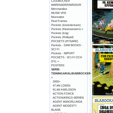
LJUDBÖCKER
MARKNADER/MÄSSOR
Merchandise
MUSIK VHS
Musmattor
Pixel Frames
Pockets (kioskdeckare)
Pockets (Kioskwestern)->
Pockets (krig)
Pockets (Rollspel)
POCKETS (RYSARE)
Pockets - DAW BOOKS -
SCI-FI
Pockets - IMPORT
POCKETS - SCI-FI OCH
DYL->
POSTERS
SERIE-
TIDNINGAR/ALBUM/BÖCKER
-
>
2000+
47:AN LÖKEN
91:AN KARLSSON
ACTION FORCE
ACTION/KRIGS-SERIEN
AGENT ANNORLUNDA
AGENT MODESTY
BLAISE