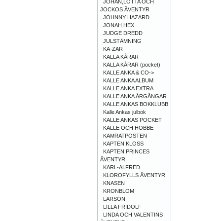
JOHAN,LOTTA OCH
JOCKOS ÄVENTYR
JOHNNY HAZARD
JONAH HEX
JUDGE DREDD
JULSTÄMNING
KA-ZAR
KALLA KÅRAR
KALLA KÅRAR (pocket)
KALLE ANKA & CO->
KALLE ANKA ALBUM
KALLE ANKA EXTRA
KALLE ANKA ÅRGÅNGAR
KALLE ANKAS BOKKLUBB
Kalle Ankas julbok
KALLE ANKAS POCKET
KALLE OCH HOBBE
KAMRATPOSTEN
KAPTEN KLOSS
KAPTEN PRINCES
ÄVENTYR
KARL-ALFRED
KLOROFYLLS ÄVENTYR
KNASEN
KRONBLOM
LARSON
LILLA FRIDOLF
LINDA OCH VALENTINS