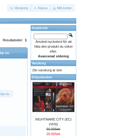
Varukorg
Kassa
Mitt konto
Snabbsök
Resultatsidor:
1
Använd nyckelord för att
hitta den produkt du söker
efter.
öp nu
Avancerad sökning
Varukorg
Din varukorg är tom
Erbjudanden
Köp nu
NIGHTMARE CITY (EC)
(VHS)
50.00Sek
20.00Sek