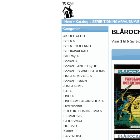
Hem
»
Katalog
»
SERIE-TIDNINGAR/ALBUM/
Kategorier
BLÅROC
4K ULTRA HD
BETA->
Visar
1
till
5
(av
5
p
BETA - HOLLAND
BILDKAVALKAD
Blu-Ray->
Böcker->
Böcker - ANGÉLIQUE
Böcker - B.WAHLSTRÖMS
UNGDOMSBÖC->
Böcker - BARN
/UNGDOMS
CD->
DVD->
DVD OMSLAG/INSTICK->
Dvd tillbehör
EROTIK TIDNING .MM->
FILMMUSIK
GODIS/MAT
HD-DVD
Kläder
LASERDISC