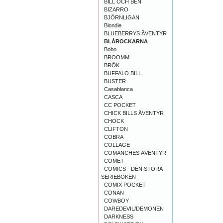
BILL OCH BEN
BIZARRO
BJÖRNLIGAN
Blondie
BLUEBERRYS ÄVENTYR
BLÅROCKARNA
Bobo
BROOMM
BRÖK
BUFFALO BILL
BUSTER
Casablanca
CASCA
CC POCKET
CHICK BILLS ÄVENTYR
CHOCK
CLIFTON
COBRA
COLLAGE
COMANCHES ÄVENTYR
COMET
COMICS - DEN STORA
SERIEBOKEN
COMIX POCKET
CONAN
COWBOY
DAREDEVIL/DEMONEN
DARKNESS