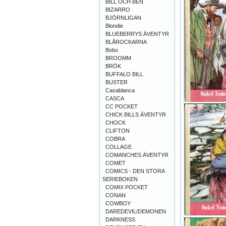
BILL OCH BEN
BIZARRO
BJÖRNLIGAN
Blondie
BLUEBERRYS ÄVENTYR
BLÅROCKARNA
Bobo
BROOMM
BRÖK
BUFFALO BILL
BUSTER
Casablanca
CASCA
CC POCKET
CHICK BILLS ÄVENTYR
CHOCK
CLIFTON
COBRA
COLLAGE
COMANCHES ÄVENTYR
COMET
COMICS - DEN STORA
SERIEBOKEN
COMIX POCKET
CONAN
COWBOY
DAREDEVIL/DEMONEN
DARKNESS