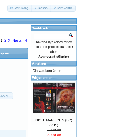
Varukorg
Kassa
Mitt konto
Snabbsök
:
1
2
3
[Nästa >>]
Använd nyckelord för att
hitta den produkt du söker
efter.
öp nu
Avancerad sökning
Varukorg
Din varukorg är tom
Erbjudanden
Köp nu
NIGHTMARE CITY (EC)
(VHS)
50.00Sek
20.00Sek