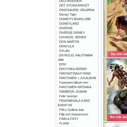
DELFINSERIEN
DET STORA KRIGET
DINOSAURIE-JÄGARNA
Disney Tajm
DISNEY'S BOKKLUBB
DISNEYLAND
DIVERSE
DIVERSE DISNEY
DJUNGEL SERIEN
DON MARTIN
DRACULA
DYLAN
EN ROLIG HALVTIMMA
.MM
EPIX
EROTISKA SERIER
FANTASTISKA FYRAN
FANTOMEN + JULALBUM
Fantomen Album mm
FANTOMEN KRÖNIKA
FARBROR JOAKIM
Felix' äventyr
FENOMENALA 4:ANS
ÄVENTYR
FIB;s Gyllene bok
Filip och Kaspersson
FINN & FIFFI
FLASH