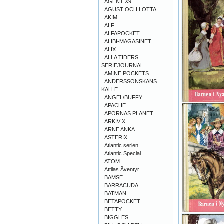
AGENT X9
AGUST OCH LOTTA
AKIM
ALF
ALFAPOCKET
ALIBI-MAGASINET
ALIX
ALLA TIDERS
SERIEJOURNAL
AMINE POCKETS
ANDERSSONSKANS
KALLE
ANGEL/BUFFY
APACHE
APORNAS PLANET
ARKIV X
ARNE ANKA
ASTERIX
Atlantic serien
Atlantic Special
ATOM
Attilas Äventyr
BAMSE
BARRACUDA
BATMAN
BETAPOCKET
BETTY
BIGGLES