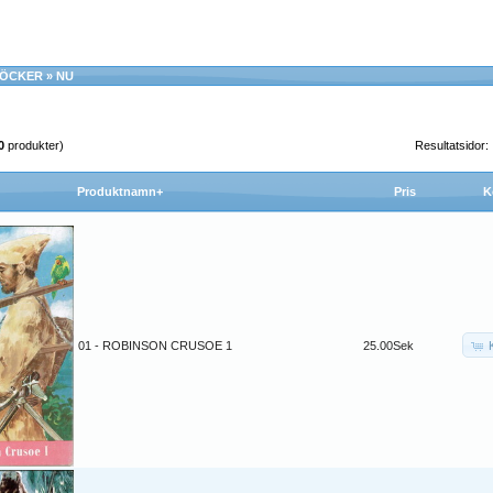
BÖCKER
»
NU
0
produkter)
Resultatsidor
Produktnamn+
Pris
K
01 - ROBINSON CRUSOE 1
25.00Sek