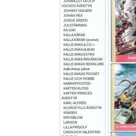
JOHAN,LOTTA OCH
JOCKOS ÄVENTYR
JOHNNY HAZARD
JONAH HEX
JUDGE DREDD
JULSTÄMNING
KA-ZAR
KALLA KÅRAR
KALLA KÅRAR (pocket)
KALLE ANKA & CO->
KALLE ANKA ALBUM
KALLE ANKA EXTRA
KALLE ANKA ÅRGÅNGAR
KALLE ANKAS BOKKLUBB
Kalle Ankas julbok
KALLE ANKAS POCKET
KALLE OCH HOBBE
KAMRATPOSTEN
KAPTEN KLOSS
KAPTEN PRINCES
ÄVENTYR
KARL-ALFRED
KLOROFYLLS ÄVENTYR
KNASEN
KRONBLOM
LARSON
LILLA FRIDOLF
LINDA OCH VALENTINS