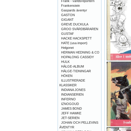
Frank - världsreportern
Frankenstein
Gaspards äventyr
GASTON
GIGANT
GREVE DUCKULA
GROO SVÄRDBÄRAREN
GUSTAF
HACKE HACKSPETT
HATE (usa import)
Helgonet
HERMAN HEDNING & CO
HOPALONG CASSIDY
HULK
HÄLGE-ALBUM
HÄLGE-TIDNINGAR
HÖKEN
ILLUSTRERADE
KLASSIKER
INDIANA JONES
INDIANSERIEN
INFERNO
IZNOGOUD
JAMES BOND
JEFF HAWKE
JET-SERIEN
JOHAN OCH PELLEVINS
ÄVENTYR