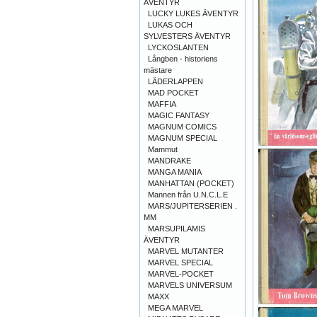
ÄVENTYR
LUCKY LUKES ÄVENTYR
LUKAS OCH
SYLVESTERS ÄVENTYR
LYCKOSLANTEN
Långben - historiens
mästare
LÄDERLAPPEN
MAD POCKET
MAFFIA
MAGIC FANTASY
MAGNUM COMICS
MAGNUM SPECIAL
Mammut
MANDRAKE
MANGA MANIA
MANHATTAN (POCKET)
Mannen från U.N.C.L.E
MARS/JUPITERSERIEN .
MM
MARSUPILAMIS
ÄVENTYR
MARVEL MUTANTER
MARVEL SPECIAL
MARVEL-POCKET
MARVELS UNIVERSUM
MAXX
MEGA MARVEL