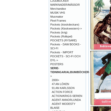
LJUDBÖCKER
MARKNADER/MÄSSOR
Merchandise
MUSIK VHS
Musmattor
Pixel Frames
Pockets (kioskdeckare)
Pockets (Kioskwestern)->
Pockets (krig)
Pockets (Rollspel)
POCKETS (RYSARE)
Pockets - DAW BOOKS -
SCI-FI
Pockets - IMPORT
POCKETS - SCI-FI OCH
DYL->
POSTERS
SERIE-
TIDNINGAR/ALBUM/BÖCKER
-
>
2000+
47:AN LÖKEN
91:AN KARLSSON
ACTION FORCE
ACTION/KRIGS-SERIEN
AGENT ANNORLUNDA
AGENT MODESTY
BLAISE