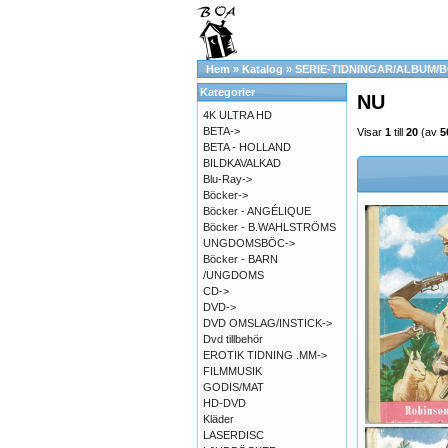
Hem
»
Katalog
»
SERIE-TIDNINGAR/ALBUM/
Kategorier
NU
4K ULTRA HD
BETA->
Visar
1
till
20
(av
5
BETA - HOLLAND
BILDKAVALKAD
Blu-Ray->
Böcker->
Böcker - ANGÉLIQUE
Böcker - B.WAHLSTRÖMS
UNGDOMSBÖC->
Böcker - BARN
/UNGDOMS
CD->
DVD->
DVD OMSLAG/INSTICK->
Dvd tillbehör
EROTIK TIDNING .MM->
FILMMUSIK
GODIS/MAT
HD-DVD
Kläder
LASERDISC