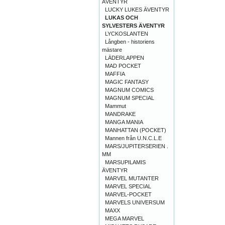
ÄVENTYR
LUCKY LUKES ÄVENTYR
LUKAS OCH
SYLVESTERS ÄVENTYR
LYCKOSLANTEN
Långben - historiens
mästare
LÄDERLAPPEN
MAD POCKET
MAFFIA
MAGIC FANTASY
MAGNUM COMICS
MAGNUM SPECIAL
Mammut
MANDRAKE
MANGA MANIA
MANHATTAN (POCKET)
Mannen från U.N.C.L.E
MARS/JUPITERSERIEN .
MM
MARSUPILAMIS
ÄVENTYR
MARVEL MUTANTER
MARVEL SPECIAL
MARVEL-POCKET
MARVELS UNIVERSUM
MAXX
MEGA MARVEL