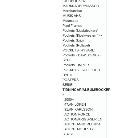
LJUDBÖCKER
MARKNADER/MÄSSOR
Merchandise
MUSIK VHS
Musmattor
Pixel Frames
Pockets (kioskdeckare)
Pockets (Kioskwestern)->
Pockets (krig)
Pockets (Rollspel)
POCKETS (RYSARE)
Pockets - DAW BOOKS -
SCI-FI
Pockets - IMPORT
POCKETS - SCI-FI OCH
DYL->
POSTERS
SERIE-
TIDNINGAR/ALBUM/BÖCKER
-
>
2000+
47:AN LÖKEN
91:AN KARLSSON
ACTION FORCE
ACTION/KRIGS-SERIEN
AGENT ANNORLUNDA
AGENT MODESTY
BLAISE