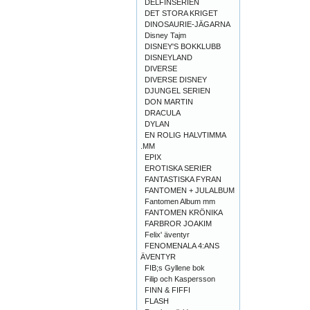
DELFINSERIEN
DET STORA KRIGET
DINOSAURIE-JÄGARNA
Disney Tajm
DISNEY'S BOKKLUBB
DISNEYLAND
DIVERSE
DIVERSE DISNEY
DJUNGEL SERIEN
DON MARTIN
DRACULA
DYLAN
EN ROLIG HALVTIMMA
.MM
EPIX
EROTISKA SERIER
FANTASTISKA FYRAN
FANTOMEN + JULALBUM
Fantomen Album mm
FANTOMEN KRÖNIKA
FARBROR JOAKIM
Felix' äventyr
FENOMENALA 4:ANS
ÄVENTYR
FIB;s Gyllene bok
Filip och Kaspersson
FINN & FIFFI
FLASH