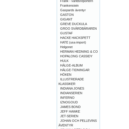
Frank - världsreportern
Frankenstein
Gaspards äventyr
GASTON
GIGANT
GREVE DUCKULA
GROO SVÄRDBÄRAREN
GUSTAF
HACKE HACKSPETT
HATE (usa import)
Helgonet
HERMAN HEDNING & CO
HOPALONG CASSIDY
HULK
HÄLGE-ALBUM
HÄLGE-TIDNINGAR
HÖKEN
ILLUSTRERADE
KLASSIKER
INDIANA JONES
INDIANSERIEN
INFERNO
IZNOGOUD
JAMES BOND
JEFF HAWKE
JET-SERIEN
JOHAN OCH PELLEVINS
ÄVENTYR