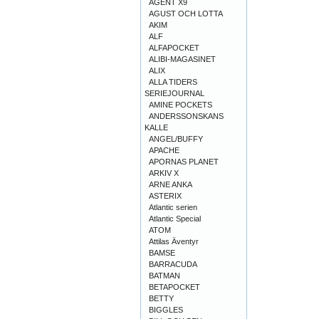
AGENT X9
AGUST OCH LOTTA
AKIM
ALF
ALFAPOCKET
ALIBI-MAGASINET
ALIX
ALLA TIDERS
SERIEJOURNAL
AMINE POCKETS
ANDERSSONSKANS
KALLE
ANGEL/BUFFY
APACHE
APORNAS PLANET
ARKIV X
ARNE ANKA
ASTERIX
Atlantic serien
Atlantic Special
ATOM
Attilas Äventyr
BAMSE
BARRACUDA
BATMAN
BETAPOCKET
BETTY
BIGGLES