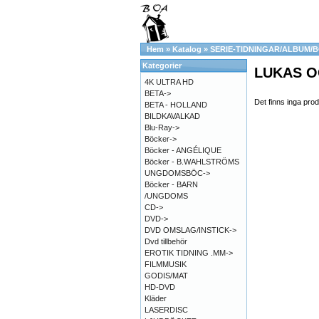
Hem
»
Katalog
»
SERIE-TIDNINGAR/ALBUM/
Kategorier
LUKAS O
4K ULTRA HD
BETA->
Det finns inga prod
BETA - HOLLAND
BILDKAVALKAD
Blu-Ray->
Böcker->
Böcker - ANGÉLIQUE
Böcker - B.WAHLSTRÖMS
UNGDOMSBÖC->
Böcker - BARN
/UNGDOMS
CD->
DVD->
DVD OMSLAG/INSTICK->
Dvd tillbehör
EROTIK TIDNING .MM->
FILMMUSIK
GODIS/MAT
HD-DVD
Kläder
LASERDISC