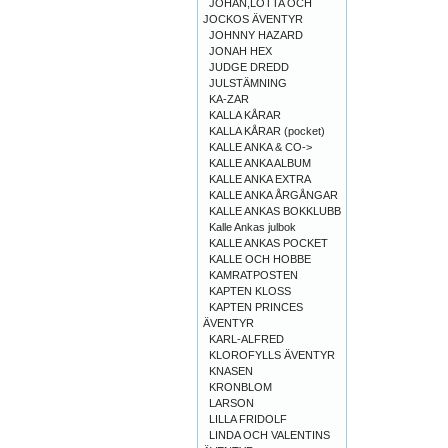
JOHAN,LOTTA OCH
JOCKOS ÄVENTYR
JOHNNY HAZARD
JONAH HEX
JUDGE DREDD
JULSTÄMNING
KA-ZAR
KALLA KÅRAR
KALLA KÅRAR (pocket)
KALLE ANKA & CO->
KALLE ANKA ALBUM
KALLE ANKA EXTRA
KALLE ANKA ÅRGÅNGAR
KALLE ANKAS BOKKLUBB
Kalle Ankas julbok
KALLE ANKAS POCKET
KALLE OCH HOBBE
KAMRATPOSTEN
KAPTEN KLOSS
KAPTEN PRINCES
ÄVENTYR
KARL-ALFRED
KLOROFYLLS ÄVENTYR
KNASEN
KRONBLOM
LARSON
LILLA FRIDOLF
LINDA OCH VALENTINS