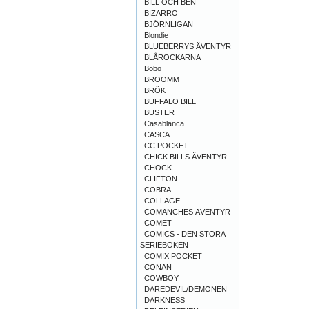
BILL OCH BEN
BIZARRO
BJÖRNLIGAN
Blondie
BLUEBERRYS ÄVENTYR
BLÅROCKARNA
Bobo
BROOMM
BRÖK
BUFFALO BILL
BUSTER
Casablanca
CASCA
CC POCKET
CHICK BILLS ÄVENTYR
CHOCK
CLIFTON
COBRA
COLLAGE
COMANCHES ÄVENTYR
COMET
COMICS - DEN STORA
SERIEBOKEN
COMIX POCKET
CONAN
COWBOY
DAREDEVIL/DEMONEN
DARKNESS