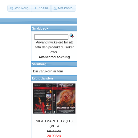
Varukorg
Kassa
Mitt konto
Snabbsök
Använd nyckelord för att
hitta den produkt du söker
efter.
Avancerad sökning
Varukorg
Din varukorg är tom
Erbjudanden
NIGHTMARE CITY (EC)
(VHS)
50.00Sek
20.00Sek