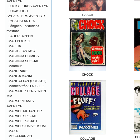
ÄVENTYR
LUCKY LUKES ÄVENTYR
LUKAS OCH
CASCA
SYLVESTERS ÄVENTYR
LYCKOSLANTEN
Långben - historiens
mästare
LÄDERLAPPEN
MAD POCKET
MAFFIA
MAGIC FANTASY
MAGNUM COMICS
MAGNUM SPECIAL
Mammut
MANDRAKE
CHOCK
MANGA MANIA
MANHATTAN (POCKET)
Mannen från U.N.C.L.E
MARS/JUPITERSERIEN .
MM
MARSUPILAMIS
ÄVENTYR
MARVEL MUTANTER
MARVEL SPECIAL
MARVEL-POCKET
MARVELS UNIVERSUM
MAXX
MEGA MARVEL
CO
COLLAGE