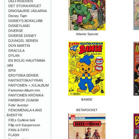
DELFINSERIEN
DET STORA KRIGET
DINOSAURIE-JÄGARNA
Disney Tajm
DISNEY'S BOKKLUBB
DISNEYLAND
DIVERSE
Atlantic Special
DIVERSE DISNEY
DJUNGEL SERIEN
DON MARTIN
DRACULA
DYLAN
EN ROLIG HALVTIMMA
.MM
EPIX
EROTISKA SERIER
FANTASTISKA FYRAN
FANTOMEN + JULALBUM
Fantomen Album mm
FANTOMEN KRÖNIKA
BAMSE
FARBROR JOAKIM
Felix' äventyr
FENOMENALA 4:ANS
BETAPOCKET
ÄVENTYR
FIB;s Gyllene bok
Filip och Kaspersson
FINN & FIFFI
FLASH