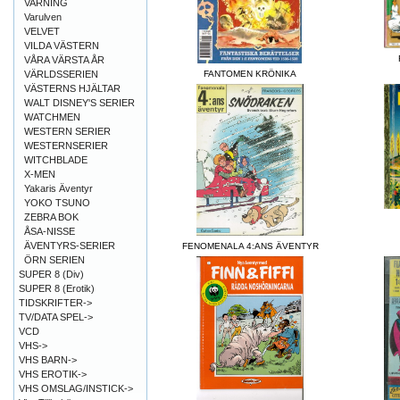
VARNING
Varulven
VELVET
VILDA VÄSTERN
VÅRA VÄRSTA ÅR
VÄRLDSSERIEN
FANTOMEN KRÖNIKA
VÄSTERNS HJÄLTAR
WALT DISNEY'S SERIER
WATCHMEN
WESTERN SERIER
WESTERNSERIER
WITCHBLADE
X-MEN
Yakaris Äventyr
YOKO TSUNO
ZEBRA BOK
ÅSA-NISSE
ÄVENTYRS-SERIER
FENOMENALA 4:ANS ÄVENTYR
ÖRN SERIEN
SUPER 8 (Div)
SUPER 8 (Erotik)
TIDSKRIFTER->
TV/DATA SPEL->
VCD
VHS->
VHS BARN->
VHS EROTIK->
VHS OMSLAG/INSTICK->