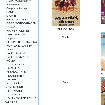
Frank - världsreportern
Frankenstein
Gaspards äventyr
GASTON
GIGANT
GREVE DUCKULA
GROO SVÄRDBÄRAREN
GUSTAF
BILL OCH BEN
HACKE HACKSPETT
HATE (usa import)
Blondie
Helgonet
HERMAN HEDNING & CO
HOPALONG CASSIDY
HULK
HÄLGE-ALBUM
HÄLGE-TIDNINGAR
HÖKEN
ILLUSTRERADE
KLASSIKER
INDIANA JONES
BL
INDIANSERIEN
INFERNO
Bobo
IZNOGOUD
JAMES BOND
JEFF HAWKE
JET-SERIEN
JOHAN OCH PELLEVINS
ÄVENTYR