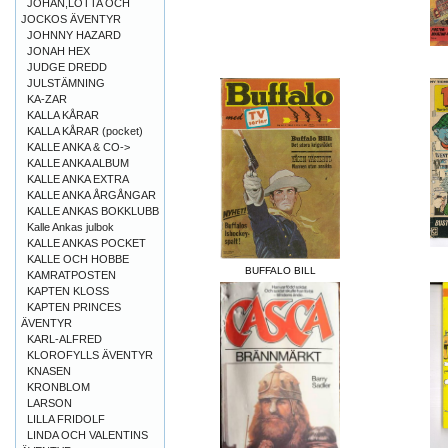
JOHAN,LOTTA OCH
JOCKOS ÄVENTYR
JOHNNY HAZARD
JONAH HEX
JUDGE DREDD
JULSTÄMNING
KA-ZAR
KALLA KÅRAR
KALLA KÅRAR (pocket)
KALLE ANKA & CO->
KALLE ANKA ALBUM
KALLE ANKA EXTRA
KALLE ANKA ÅRGÅNGAR
KALLE ANKAS BOKKLUBB
Kalle Ankas julbok
KALLE ANKAS POCKET
KALLE OCH HOBBE
BUFFALO BILL
KAMRATPOSTEN
KAPTEN KLOSS
KAPTEN PRINCES
ÄVENTYR
KARL-ALFRED
KLOROFYLLS ÄVENTYR
KNASEN
KRONBLOM
LARSON
LILLA FRIDOLF
LINDA OCH VALENTINS