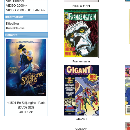
Vhs Tillbehör
VIDEO 2000->
FINN & FIFFI
VIDEO 2000 - HOLLAND->
Information
Köpvilkor
Kontakta oss
Senaste
Frankenstein
nf1501 En Sjöjungfru I Paris
(DVD) BEG
40.00Sek
GIGANT
GUSTAF