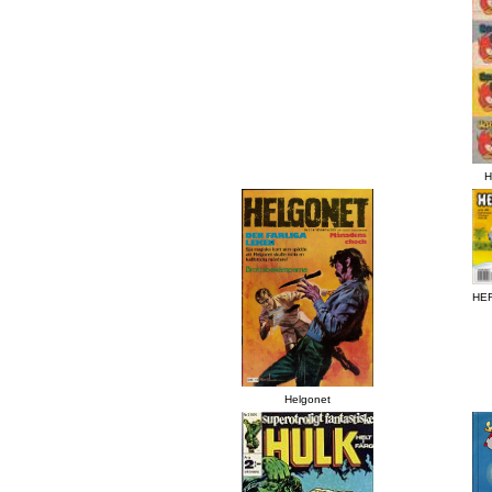
H
HE
Helgonet