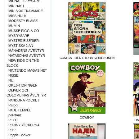
MIDNATTS RYSARE
MIN HÄST
MIN SKATTKAMMARE
MISS HULK
MODESTY BLAISE
MUMIN
MUSSE PIGG & CO
MYSRYSARE
MYSTERIE SERIER
MYSTISKA 2:AN
MÅNADENS ÄVENTYR
NATASCHAS ÄVENTYR
COMICS - DEN STORA SERIEBOKEN
NEW KIDS ON THE
BLOCK
NINTENDO MAGASINET
NISSE
NU
OKEJ-TIDNINGEN
OLIVER OCH
COLOMBINAS ÄVENTYR
PANDORA POCKET
Parodi
PAUL TEMPLE
pellefant
COWBOY
PILOT
DA
PONNYBÖCKERNA
POP
Poppis Böcker