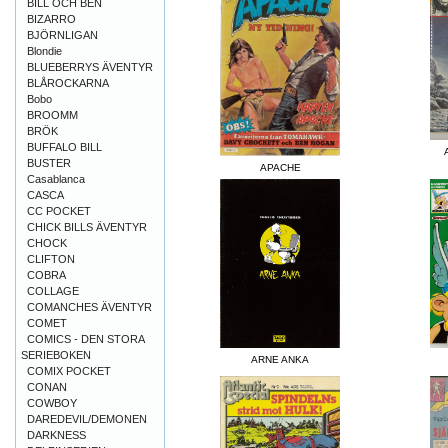
BILL OCH BEN
BIZARRO
BJÖRNLIGAN
Blondie
BLUEBERRYS ÄVENTYR
BLÅROCKARNA
Bobo
BROOMM
BRÖK
BUFFALO BILL
BUSTER
APACHE
Casablanca
CASCA
CC POCKET
CHICK BILLS ÄVENTYR
CHOCK
CLIFTON
COBRA
COLLAGE
COMANCHES ÄVENTYR
COMET
COMICS - DEN STORA
SERIEBOKEN
ARNE ANKA
COMIX POCKET
CONAN
COWBOY
DAREDEVIL/DEMONEN
DARKNESS