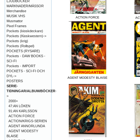
LJUDBÖCKER
MARKNADER/MÄSSOR
Merchandise
MUSIK VHS
ACTION FORCE
AC
Musmattor
Pixel Frames
Pockets (kioskdeckare)
Pockets (Kioskwestern)->
Pockets (krig)
Pockets (Rollspel)
POCKETS (RYSARE)
Pockets - DAW BOOKS -
SCI-FI
Pockets - IMPORT
POCKETS - SCI-FI OCH
DYL->
AGENT MODESTY BLAISE
POSTERS
SERIE-
TIDNINGAR/ALBUM/BÖCKER
-
>
2000+
47:AN LÖKEN
91:AN KARLSSON
ACTION FORCE
ACTION/KRIGS-SERIEN
AGENT ANNORLUNDA
AGENT MODESTY
BLAISE