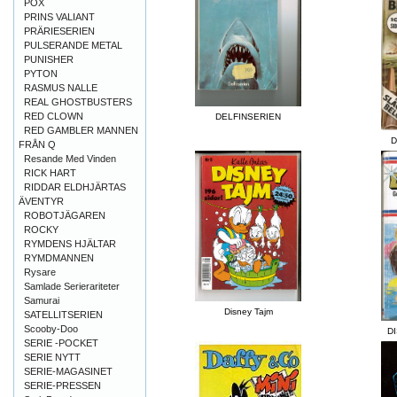
POX
PRINS VALIANT
PRÄRIESERIEN
PULSERANDE METAL
PUNISHER
PYTON
RASMUS NALLE
REAL GHOSTBUSTERS
RED CLOWN
DELFINSERIEN
RED GAMBLER MANNEN
D
FRÅN Q
Resande Med Vinden
RICK HART
RIDDAR ELDHJÄRTAS
ÄVENTYR
ROBOTJÄGAREN
ROCKY
RYMDENS HJÄLTAR
RYMDMANNEN
Rysare
Samlade Serierariteter
Samurai
Disney Tajm
SATELLITSERIEN
Scooby-Doo
D
SERIE -POCKET
SERIE NYTT
SERIE-MAGASINET
SERIE-PRESSEN