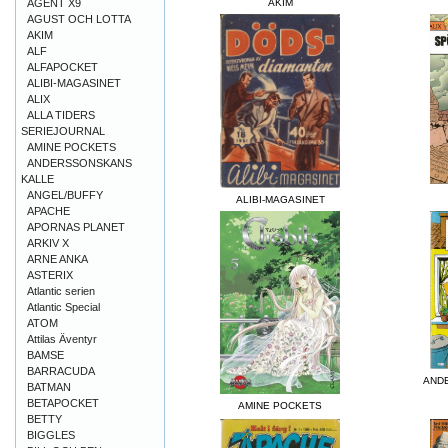
AGENT X9
AKIM
AGUST OCH LOTTA
AKIM
ALF
ALFAPOCKET
ALIBI-MAGASINET
ALIX
ALLA TIDERS
SERIEJOURNAL
AMINE POCKETS
ANDERSSONSKANS
KALLE
ANGEL/BUFFY
ALIBI-MAGASINET
APACHE
APORNAS PLANET
ARKIV X
ARNE ANKA
ASTERIX
Atlantic serien
Atlantic Special
ATOM
Attilas Äventyr
BAMSE
BARRACUDA
AND
BATMAN
BETAPOCKET
AMINE POCKETS
BETTY
BIGGLES