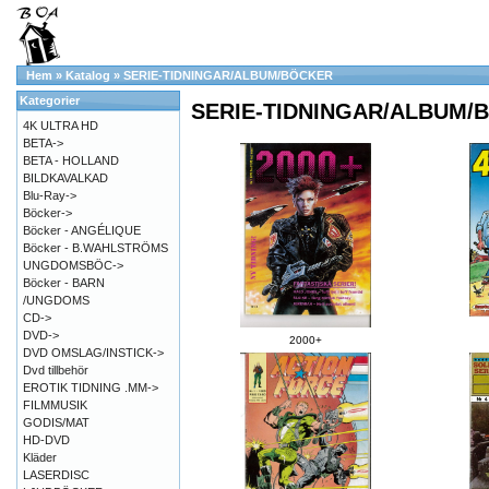
Hem
»
Katalog
»
SERIE-TIDNINGAR/ALBUM/BÖCKER
Kategorier
SERIE-TIDNINGAR/ALBUM/
4K ULTRA HD
BETA->
BETA - HOLLAND
BILDKAVALKAD
Blu-Ray->
Böcker->
Böcker - ANGÉLIQUE
Böcker - B.WAHLSTRÖMS
UNGDOMSBÖC->
Böcker - BARN
/UNGDOMS
CD->
DVD->
2000+
DVD OMSLAG/INSTICK->
Dvd tillbehör
EROTIK TIDNING .MM->
FILMMUSIK
GODIS/MAT
HD-DVD
Kläder
LASERDISC