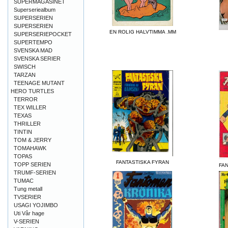
SUPERMAGASINET
Superseriealbum
SUPERSERIEN
SUPERSERIEN
EN ROLIG HALVTIMMA .MM
SUPERSERIEPOCKET
SUPERTEMPO
SVENSKA MAD
SVENSKA SERIER
SWISCH
TARZAN
TEENAGE MUTANT
HERO TURTLES
TERROR
TEX WILLER
TEXAS
THRILLER
TINTIN
TOM & JERRY
TOMAHAWK
TOPAS
FANTASTISKA FYRAN
TOPP SERIEN
FA
TRUMF-SERIEN
TUMAC
Tung metall
TVSERIER
USAGI YOJIMBO
Uti Vår hage
V-SERIEN