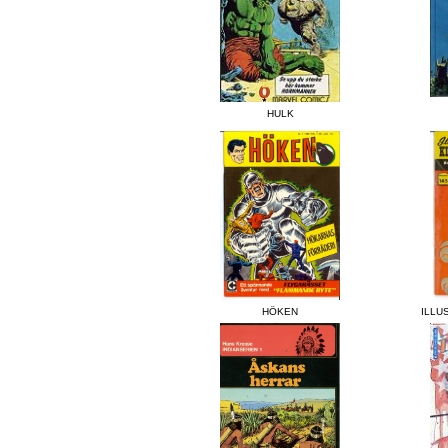
HULK
HÖKEN
ILLU