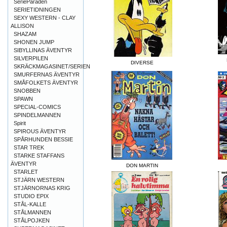
SerieParaden
SERIETIDNINGEN
SEXY WESTERN - CLAY
ALLISON
SHAZAM
SHONEN JUMP
SIBYLLINAS ÄVENTYR
SILVERPILEN
DIVERSE
SKRÄCKMAGASINET/SERIEN
SMURFERNAS ÄVENTYR
SMÅFOLKETS ÄVENTYR
SNOBBEN
SPAWN
SPECIAL-COMICS
SPINDELMANNEN
Spirit
SPIROUS ÄVENTYR
SPÅRHUNDEN BESSIE
STAR TREK
STARKE STAFFANS
ÄVENTYR
DON MARTIN
STARLET
STJÄRN WESTERN
STJÄRNORNAS KRIG
STUDIO EPIX
STÅL-KALLE
STÅLMANNEN
STÅLPOJKEN