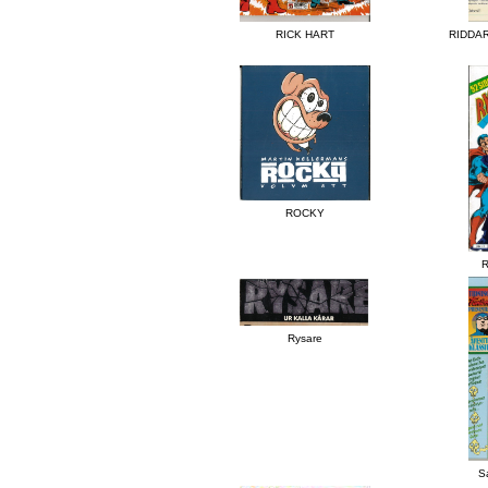
RICK HART
RIDDA
ROCKY
Rysare
Sa