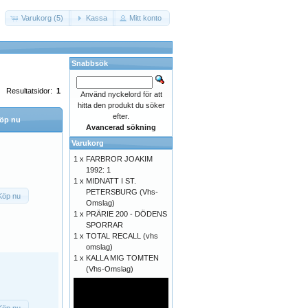
Varukorg (5)
Kassa
Mitt konto
Snabbsök
Resultatsidor:
1
Använd nyckelord för att
hitta den produkt du söker
efter.
öp nu
Avancerad sökning
Varukorg
1 x
FARBROR JOAKIM
1992: 1
1 x
MIDNATT I ST.
PETERSBURG (Vhs-
Köp nu
Omslag)
1 x
PRÄRIE 200 - DÖDENS
SPORRAR
1 x
TOTAL RECALL (vhs
omslag)
1 x
KALLA MIG TOMTEN
(Vhs-Omslag)
Köp nu