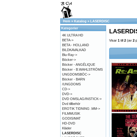
Hem
»
Katalog
»
LASERDISC
Kategorier
LASERDI
4K ULTRA HD
BETA->
Visar
1
till
2
(av
2
p
BETA - HOLLAND
BILDKAVALKAD
Blu-Ray->
Böcker->
Böcker - ANGÉLIQUE
Böcker - B.WAHLSTRÖMS
UNGDOMSBÖC->
Böcker - BARN
/UNGDOMS
CD->
DVD->
DVD OMSLAG/INSTICK->
Dvd tillbehör
EROTIK TIDNING .MM->
FILMMUSIK
GODIS/MAT
HD-DVD
Kläder
LASERDISC