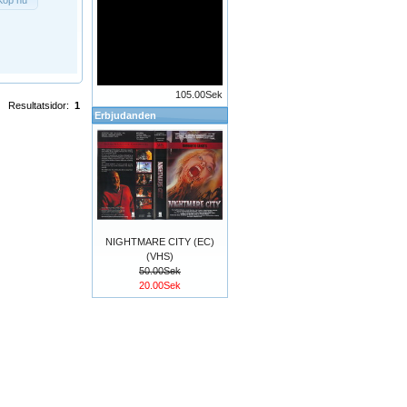
105.00Sek
Resultatsidor:
1
Erbjudanden
NIGHTMARE CITY (EC)
(VHS)
50.00Sek
20.00Sek