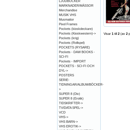
LJUDBÖCKER
MARKNADER/MÄSSOR
Merchandise
MUSIK VHS
Musmattor
Pixel Frames
Pockets (kioskdeckare)
Pockets (Kioskwestern)->
Visar
1
till
2
(av
2
p
Pockets (krig)
Pockets (Rollspel)
POCKETS (RYSARE)
Pockets - DAW BOOKS -
SCI-FI
Pockets - IMPORT
POCKETS - SCI-FI OCH
DYL->
POSTERS
SERIE-
TIDNINGAR/ALBUM/BÖCKER-
>
SUPER 8 (Div)
SUPER 8 (Erotik)
TIDSKRIFTER->
TV/DATA SPEL->
VCD
VHS->
VHS BARN->
VHS EROTIK->