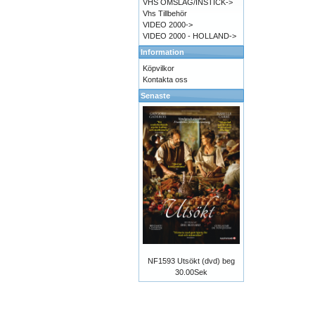
VHS OMSLAG/INSTICK->
Vhs Tillbehör
VIDEO 2000->
VIDEO 2000 - HOLLAND->
Information
Köpvilkor
Kontakta oss
Senaste
NF1593 Utsökt (dvd) beg
30.00Sek