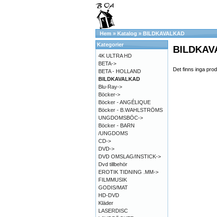
Hem
»
Katalog
»
BILDKAVALKAD
Kategorier
BILDKAV
4K ULTRA HD
BETA->
Det finns inga prod
BETA - HOLLAND
BILDKAVALKAD
Blu-Ray->
Böcker->
Böcker - ANGÉLIQUE
Böcker - B.WAHLSTRÖMS
UNGDOMSBÖC->
Böcker - BARN
/UNGDOMS
CD->
DVD->
DVD OMSLAG/INSTICK->
Dvd tillbehör
EROTIK TIDNING .MM->
FILMMUSIK
GODIS/MAT
HD-DVD
Kläder
LASERDISC