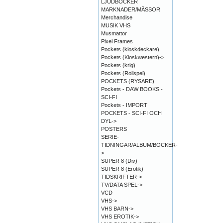
LJUDBÖCKER
MARKNADER/MÄSSOR
Merchandise
MUSIK VHS
Musmattor
Pixel Frames
Pockets (kioskdeckare)
Pockets (Kioskwestern)->
Pockets (krig)
Pockets (Rollspel)
POCKETS (RYSARE)
Pockets - DAW BOOKS -
SCI-FI
Pockets - IMPORT
POCKETS - SCI-FI OCH
DYL->
POSTERS
SERIE-
TIDNINGAR/ALBUM/BÖCKER-
>
SUPER 8 (Div)
SUPER 8 (Erotik)
TIDSKRIFTER->
TV/DATA SPEL->
VCD
VHS->
VHS BARN->
VHS EROTIK->