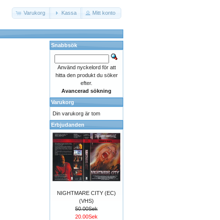
Varukorg
Kassa
Mitt konto
Snabbsök
Använd nyckelord för att
hitta den produkt du söker
efter.
Avancerad sökning
Varukorg
Din varukorg är tom
Erbjudanden
NIGHTMARE CITY (EC)
(VHS)
50.00Sek
20.00Sek