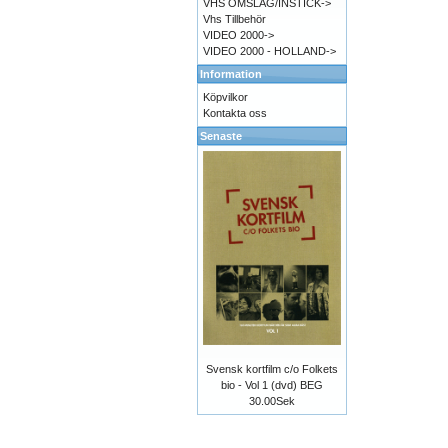
VHS OMSLAG/INSTICK->
Vhs Tillbehör
VIDEO 2000->
VIDEO 2000 - HOLLAND->
Information
Köpvilkor
Kontakta oss
Senaste
Svensk kortfilm c/o Folkets
bio - Vol 1 (dvd) BEG
30.00Sek