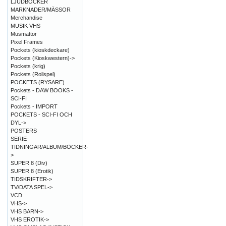
LJUDBÖCKER
MARKNADER/MÄSSOR
Merchandise
MUSIK VHS
Musmattor
Pixel Frames
Pockets (kioskdeckare)
Pockets (Kioskwestern)->
Pockets (krig)
Pockets (Rollspel)
POCKETS (RYSARE)
Pockets - DAW BOOKS -
SCI-FI
Pockets - IMPORT
POCKETS - SCI-FI OCH
DYL->
POSTERS
SERIE-
TIDNINGAR/ALBUM/BÖCKER-
>
SUPER 8 (Div)
SUPER 8 (Erotik)
TIDSKRIFTER->
TV/DATA SPEL->
VCD
VHS->
VHS BARN->
VHS EROTIK->