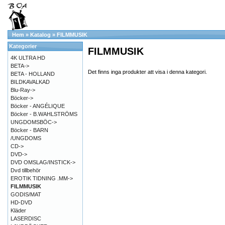
Hem
»
Katalog
»
FILMMUSIK
Kategorier
FILMMUSIK
4K ULTRA HD
BETA->
Det finns inga produkter att visa i denna kategori.
BETA - HOLLAND
BILDKAVALKAD
Blu-Ray->
Böcker->
Böcker - ANGÉLIQUE
Böcker - B.WAHLSTRÖMS
UNGDOMSBÖC->
Böcker - BARN
/UNGDOMS
CD->
DVD->
DVD OMSLAG/INSTICK->
Dvd tillbehör
EROTIK TIDNING .MM->
FILMMUSIK
GODIS/MAT
HD-DVD
Kläder
LASERDISC