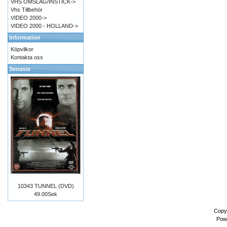
VHS OMSLAG/INSTICK->
Vhs Tillbehör
VIDEO 2000->
VIDEO 2000 - HOLLAND->
Information
Köpvilkor
Kontakta oss
Senaste
10343 TUNNEL (DVD)
49.00Sek
Copy
Pow