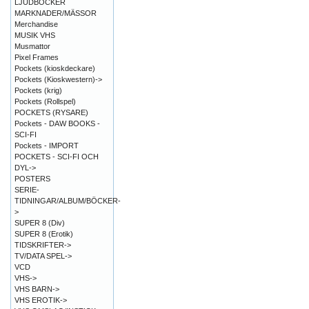
LJUDBÖCKER
MARKNADER/MÄSSOR
Merchandise
MUSIK VHS
Musmattor
Pixel Frames
Pockets (kioskdeckare)
Pockets (Kioskwestern)->
Pockets (krig)
Pockets (Rollspel)
POCKETS (RYSARE)
Pockets - DAW BOOKS -
SCI-FI
Pockets - IMPORT
POCKETS - SCI-FI OCH
DYL->
POSTERS
SERIE-
TIDNINGAR/ALBUM/BÖCKER-
>
SUPER 8 (Div)
SUPER 8 (Erotik)
TIDSKRIFTER->
TV/DATA SPEL->
VCD
VHS->
VHS BARN->
VHS EROTIK->